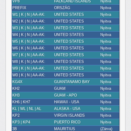
VP8
FALKLAND ISLANDS
Nyitva
PREFIX
ORSZÁG
Nyitva
W1 | K | N | AA-AK:
UNITED STATES
Nyitva
W2 | K | N | AA-AK:
UNITED STATES
Nyitva
W3 | K | N | AA-AK:
UNITED STATES
Nyitva
W4 | K | N | AA-AK:
UNITED STATES
Nyitva
W5 | K | N | AA-AK:
UNITED STATES
Nyitva
W6 | K | N | AA-AK:
UNITED STATES
Nyitva
W7 | K | N | AA-AK:
UNITED STATES
Nyitva
W8 | K | N | AA-AK:
UNITED STATES
Nyitva
W9 | K | N | AA-AK:
UNITED STATES
Nyitva
W0 | K | N | AA-AK:
UNITED STATES
Nyitva
KG4X
GUANTANAMO BAY
Nyitva
KH2
GUAM
Nyitva
KH3
GUAM - APO
Nyitva
KH6 | KH7
HAWAII - USA
Nyitva
KL | WL | NL | AL
ALASKA - USA
Nyitva
KP2
VIRGIN ISLANDS
Nyitva
KP3 | KP4
PUERTO RICO
Nyitva
3B
MAURITIUS
(Zárva)