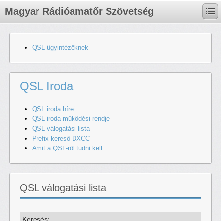
Magyar Rádióamatőr Szövetség
QSL ügyintézőknek
QSL Iroda
QSL iroda hírei
QSL iroda működési rendje
QSL válogatási lista
Prefix kereső DXCC
Amit a QSL-ről tudni kell...
QSL válogatási lista
Keresés: