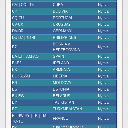
CM | CO | T4
CUBA
Nyitva
CP
BOLIVIA
Nyitva
CQ-CU
PORTUGAL
Nyitva
CV-CX
URUGUAY
Nyitva
DA-DR
GERMANY
Nyitva
DU-DZ | 4D-4I
PHILIPPINES
Nyitva
BOSNIA &
E7
Nyitva
HERZEGOVINA
EA-EH | AM-AO
SPAIN
Nyitva
EI-EJ
IRELAND
Nyitva
EK
ARMENIA
Nyitva
EL | 5L-5M
LIBERIA
Nyitva
ER
MOLDOVA
Nyitva
ES
ESTONIA
Nyitva
EU-EW
BELARUS
Nyitva
EY
TAJIKISTAN
Nyitva
EZ
TURKMENISTAN
Nyitva
F | HW-HY | TK | TM |
FRANCE
Nyitva
TO-TQ
FK
NEW CALEDONIA
Nyitva