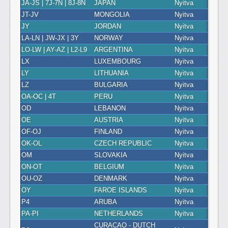
JA-JS | 7J-7N | 8J-8N
JAPAN
Nyitva
JT-JV
MONGOLIA
Nyitva
JY
JORDAN
Nyitva
LA-LN | JW-JX | 3Y
NORWAY
Nyitva
LO-LW | AY-AZ | L2-L9
ARGENTINA
Nyitva
LX
LUXEMBOURG
Nyitva
LY
LITHUANIA
Nyitva
LZ
BULGARIA
Nyitva
OA-OC | 4T
PERU
Nyitva
OD
LEBANON
Nyitva
OE
AUSTRIA
Nyitva
OF-OJ
FINLAND
Nyitva
OK-OL
CZECH REPUBLIC
Nyitva
OM
SLOVAKIA
Nyitva
ON-OT
BELGIUM
Nyitva
OU-OZ
DENMARK
Nyitva
OY
FAROE ISLANDS
Nyitva
P4
ARUBA
Nyitva
PA-PI
NETHERLANDS
Nyitva
CURACAO - DUTCH