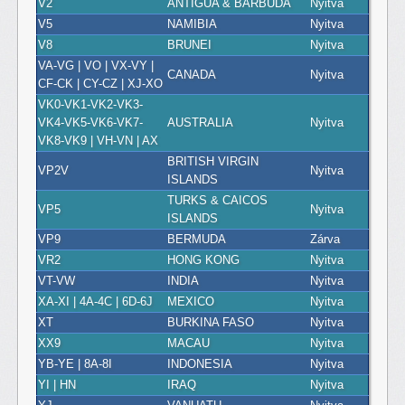
V2
ANTIGUA & BARBUDA
Nyitva
V5
NAMIBIA
Nyitva
V8
BRUNEI
Nyitva
VA-VG | VO | VX-VY |
CANADA
Nyitva
CF-CK | CY-CZ | XJ-XO
VK0-VK1-VK2-VK3-
VK4-VK5-VK6-VK7-
AUSTRALIA
Nyitva
VK8-VK9 | VH-VN | AX
BRITISH VIRGIN
VP2V
Nyitva
ISLANDS
TURKS & CAICOS
VP5
Nyitva
ISLANDS
VP9
BERMUDA
Zárva
VR2
HONG KONG
Nyitva
VT-VW
INDIA
Nyitva
XA-XI | 4A-4C | 6D-6J
MEXICO
Nyitva
XT
BURKINA FASO
Nyitva
XX9
MACAU
Nyitva
YB-YE | 8A-8I
INDONESIA
Nyitva
YI | HN
IRAQ
Nyitva