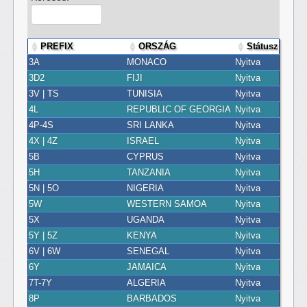
PREFIX
ORSZÁG
Státusz
3A
MONACO
Nyitva
3D2
FIJI
Nyitva
3V | TS
TUNISIA
Nyitva
4L
REPUBLIC OF GEORGIA
Nyitva
4P-4S
SRI LANKA
Nyitva
4X | 4Z
ISRAEL
Nyitva
5B
CYPRUS
Nyitva
5H
TANZANIA
Nyitva
5N | 5O
NIGERIA
Nyitva
5W
WESTERN SAMOA
Nyitva
5X
UGANDA
Nyitva
5Y | 5Z
KENYA
Nyitva
6V | 6W
SENEGAL
Nyitva
6Y
JAMAICA
Nyitva
7T-7Y
ALGERIA
Nyitva
8P
BARBADOS
Nyitva