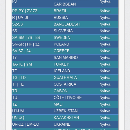
PJ
Nyitva
CARIBBEAN
PP-PY | ZV-ZZ
BRAZIL
Nyitva
R | UA-UI
RUSSIA
Nyitva
S2-S3
BANGLADESH
Nyitva
S5
SLOVENIA
Nyitva
SA-SM | 7S | 8S
SWEDEN
Nyitva
SN-SR | HF | 3Z
POLAND
Nyitva
SV-SZ | J4
GREECE
Nyitva
T7
SAN MARINO
Nyitva
TA-TC | YM
TURKEY
Nyitva
TF
ICELAND
Nyitva
TG | TD
GUATEMALA
Nyitva
TI | TE
COSTA RICA
Nyitva
TR
GABON
Nyitva
TU
CÔTE D’IVOIRE
Nyitva
TZ
MALI
Nyitva
UJ-UM
UZBEKISTAN
Nyitva
UN-UQ
KAZAKHSTAN
Nyitva
UR-UZ | EM-EO
UKRAINE
Nyitva