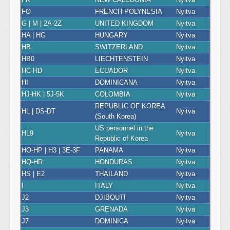
FO
FRENCH POLYNESIA
Nyitva
G | M | 2A-2Z
UNITED KINGDOM
Nyitva
HA | HG
HUNGARY
Nyitva
HB
SWITZERLAND
Nyitva
HB0
LIECHTENSTEIN
Nyitva
HC-HD
ECUADOR
Nyitva
HI
DOMINICANA
Nyitva
HJ-HK | 5J-5K
COLOMBIA
Nyitva
REPUBLIC OF KOREA
HL | DS-DT
Nyitva
(South Korea)
US personnel in the
HL9
Nyitva
Republic of Korea
HO-HP | H3 | 3E-3F
PANAMA
Nyitva
HQ-HR
HONDURAS
Nyitva
HS | E2
THAILAND
Nyitva
I
ITALY
Nyitva
J2
DJIBOUTI
Nyitva
J3
GRENADA
Nyitva
J7
DOMINICA
Nyitva