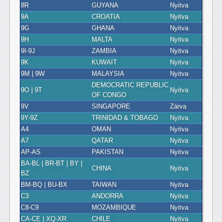
8R
GUYANA
Nyitva
9A
CROATIA
Nyitva
9G
GHANA
Nyitva
9H
MALTA
Nyitva
9I-9J
ZAMBIA
Nyitva
9K
KUWAIT
Nyitva
9M | 9W
MALAYSIA
Nyitva
DEMOCRATIC REPUBLIC
9O | 9T
Nyitva
OF CONGO
9V
SINGAPORE
Zárva
9Y-9Z
TRINIDAD & TOBAGO
Nyitva
A4
OMAN
Nyitva
A7
QATAR
Nyitva
AP-AS
PAKISTAN
Nyitva
BA-BL | BR-BT | BY |
CHINA
Nyitva
BZ
BM-BQ | BU-BX
TAIWAN
Nyitva
C3
ANDORRA
Nyitva
C8-C9
MOZAMBIQUE
Nyitva
CA-CE | XQ-XR
CHILE
Nyitva