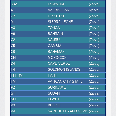
3DA
ESWATINI
(Zárva)
4J
AZERBAIJAN
Nyitva
7P
LESOTHO
(Zárva)
9L
SIERRA LEONE
(Zárva)
A3
TONGA
(Zárva)
A9
BAHRAIN
(Zárva)
C2
NAURU
(Zárva)
C5
GAMBIA
(Zárva)
C6
BAHAMAS
(Zárva)
CN
MOROCCO
(Zárva)
D4
CAPE VERDE
(Zárva)
H4
SOLOMON ISLANDS
(Zárva)
HH | 4V
HAITI
(Zárva)
HV
VATICAN CITY STATE
(Zárva)
PZ
SURINAME
(Zárva)
ST
SUDAN
(Zárva)
SU
EGYPT
(Zárva)
V3
BELIZE
(Zárva)
V4
SAINT KITTS AND NEVIS
(Zárva)