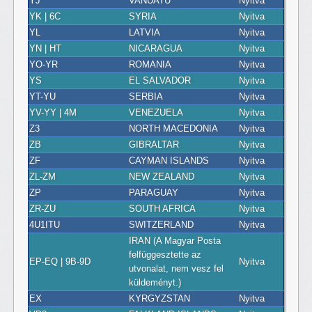
YJ
VANUATU
Nyitva
YK | 6C
SYRIA
Nyitva
YL
LATVIA
Nyitva
YN | HT
NICARAGUA
Nyitva
YO-YR
ROMANIA
Nyitva
YS
EL SALVADOR
Nyitva
YT-YU
SERBIA
Nyitva
YV-YY | 4M
VENEZUELA
Nyitva
Z3
NORTH MACEDONIA
Nyitva
ZB
GIBRALTAR
Nyitva
ZF
CAYMAN ISLANDS
Nyitva
ZL-ZM
NEW ZEALAND
Nyitva
ZP
PARAGUAY
Nyitva
ZR-ZU
SOUTH AFRICA
Nyitva
4U1ITU
SWITZERLAND
Nyitva
IRAN (A Magyar Posta
felfüggesztette az
EP-EQ | 9B-9D
Nyitva
utvonalat, nem vesz fel
küldeményt.)
EX
KYRGYZSTAN
Nyitva