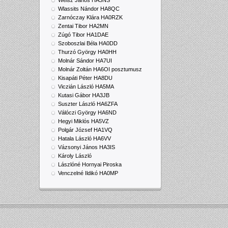
Weisz János HA3NS
Wlassits Nándor HA8QC
Zarnóczay Klára HA0RZK
Zentai Tibor HA2MN
Zúgó Tibor HA1DAE
Szoboszlai Béla HA0DD
Thurzó György HA0HH
Molnár Sándor HA7UI
Molnár Zoltán HA6OI posztumusz
Kisapáti Péter HA8DU
Viczián László HA5MA
Kutasi Gábor HA3JB
Suszter László HA6ZFA
Válóczi György HA6ND
Hegyi Miklós HA5VZ
Polgár József HA1VQ
Hatala László HA6VV
Vázsonyi János HA3IS
Károly László
Lászlóné Hornyai Piroska
Venczelné Ildikó HA0MP