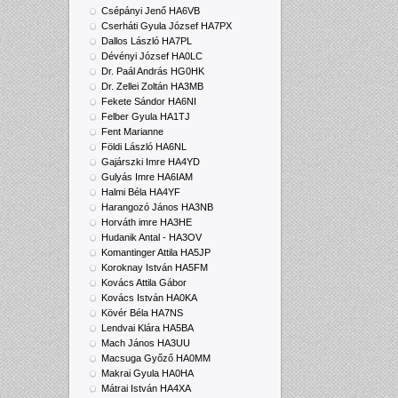
Csépányi Jenő HA6VB
Cserháti Gyula József HA7PX
Dallos László HA7PL
Dévényi József HA0LC
Dr. Paál András HG0HK
Dr. Zellei Zoltán HA3MB
Fekete Sándor HA6NI
Felber Gyula HA1TJ
Fent Marianne
Földi László HA6NL
Gajárszki Imre HA4YD
Gulyás Imre HA6IAM
Halmi Béla HA4YF
Harangozó János HA3NB
Horváth imre HA3HE
Hudanik Antal - HA3OV
Komantinger Attila HA5JP
Koroknay István HA5FM
Kovács Attila Gábor
Kovács István HA0KA
Kövér Béla HA7NS
Lendvai Klára HA5BA
Mach János HA3UU
Macsuga Győző HA0MM
Makrai Gyula HA0HA
Mátrai István HA4XA