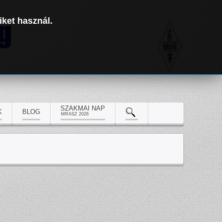
iket használ.
SZAKMAI NAP
K
BLOG
MRASZ 2026