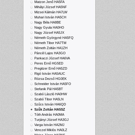
Matzon Jenő HA5FA
Mihályi József HA5NF
Mizsei Kálmán HA7LW
Muhari István HA5CH
Nagy Béla HA8BE
Nagy Gyula HA0HO
Nagy József HA5JX
Németh Györgyné HA5FQ
Németh Tibor HA7TM
Németh Zoltán HA1ZH
Páncél Lajos HA3GO
Pankaczi József HA6VA
Peres Ernő HG5ED
Pregitzer Ernő HA5ZD
Rigó István HA5AUC
Rózsa Dezső HG0EK
Schneider István HA5FO
Stefanik Pál HA5BT
Szabó László HA0HW
Szabó Tibor HA5LN
Szűcs István HA6QD
Szűk Zoltán HA5SZ
Tóth András HA0MA
Turjányi József HA3GJ
Varga István HA2MJ
Venczel Miklós HA0LZ