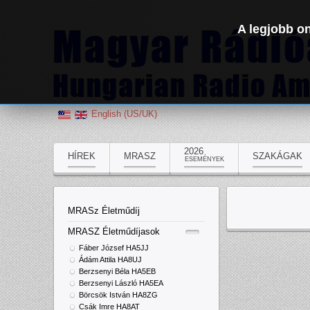
A legjobb on
English (US/UK)
2026
HÍREK
MRASZ
SZAKÁGAK
ESEMÉNYEK
MRASz Életműdíj
MRASZ Életműdíjasok
Fáber József HA5JJ
Ádám Attila HA8UJ
Berzsenyi Béla HA5EB
Berzsenyi László HA5EA
Börcsök István HA8ZG
Csák Imre HA8AT