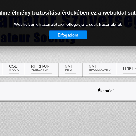
line élmény biztosítása érdekében ez a weboldal süt
Webhelyünk használatával elfogadja a sütik használatát.
Elfogadom
QSL
RF RH-URH
NMHH
NMHH
LINKE
IRODA
VERSENYEK
INFO
HÍVÓJELKÖNYV
Életműdíj