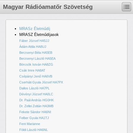
Magyar Rádióamatőr Szövetség
MRASz Életműdíj
MRASZ Életműdíjasok
Fáber József HA5JJ
Ádám Attila HA8UJ
Berzsenyi Béla HA5EB
Berzsenyi László HA5EA
Börcsök István HA8ZG
Csák Imre HA8AT
Csépányi Jenő HA6VB
Cserháti Gyula József HA7PX
Dallos László HA7PL
Dévényi József HA0LC
Dr. Paál András HG0HK
Dr. Zellei Zoltán HA3MB
Fekete Sándor HA6NI
Felber Gyula HA1TJ
Fent Marianne
Földi László HA6NL