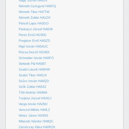
Nagy József HA5JX
Németh Györgyné HA5FQ
Németh Tibor HA7TM
Németh Zoltán HA1ZH
Páncél Lajos HA3GO
Pankaczi József HA6VA
Peres Ernő HG5ED
Pregitzer Ernő HA5ZD
Rigó István HA5AUC
Rózsa Dezső HG0EK
Schneider István HA5FO
Stefanik Pál HA5BT
Szabó László HA0HW
Szabó Tibor HA5LN
Szűcs István HA6QD
Szűk Zoltán HA5SZ
Tóth András HA0MA
Turjányi József HA3GJ
Varga István HA2MJ
Venczel Miklós HA0LZ
Weisz János HA3NS
Wlassits Nándor HA8QC
Zarnóczay Klára HA0RZK