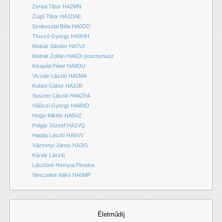
Zentai Tibor HA2MN
Zúgó Tibor HA1DAE
Szoboszlai Béla HA0DD
Thurzó György HA0HH
Molnár Sándor HA7UI
Molnár Zoltán HA6OI posztumusz
Kisapáti Péter HA8DU
Viczián László HA5MA
Kutasi Gábor HA3JB
Suszter László HA6ZFA
Válóczi György HA6ND
Hegyi Miklós HA5VZ
Polgár József HA1VQ
Hatala László HA6VV
Vázsonyi János HA3IS
Károly László
Lászlóné Hornyai Piroska
Venczelné Ildikó HA0MP
Életműdíj