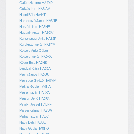
Gajárszki Imre HA4YD
Gulyás Imre HA6IAM
Halmi Béla HA4YF
Harangozó János HA3NB
Horváth imre HA3HE
Hudanik Antal - HA3OV
Komantinger Attila HA5JP
Koroknay István HA5FM
Kovács Attila Gábor
Kovács István HA0KA
Kövér Béla HA7NS
Lendvai Klára HA5BA
Mach János HA3UU
Macsuga Győző HA0MM
Makrai Gyula HA0HA
Mátrai István HA4XA
Matzon Jenő HA5FA
Mihályi József HA5NF
Mizsei Kálmán HA7LW
Muhari István HA5CH
Nagy Béla HA8BE
Nagy Gyula HA0HO