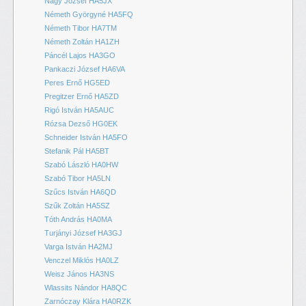
Nagy József HA5JX
Németh Györgyné HA5FQ
Németh Tibor HA7TM
Németh Zoltán HA1ZH
Páncél Lajos HA3GO
Pankaczi József HA6VA
Peres Ernő HG5ED
Pregitzer Ernő HA5ZD
Rigó István HA5AUC
Rózsa Dezső HG0EK
Schneider István HA5FO
Stefanik Pál HA5BT
Szabó László HA0HW
Szabó Tibor HA5LN
Szűcs István HA6QD
Szűk Zoltán HA5SZ
Tóth András HA0MA
Turjányi József HA3GJ
Varga István HA2MJ
Venczel Miklós HA0LZ
Weisz János HA3NS
Wlassits Nándor HA8QC
Zarnóczay Klára HA0RZK