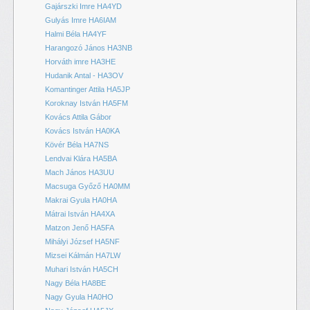
Gajárszki Imre HA4YD
Gulyás Imre HA6IAM
Halmi Béla HA4YF
Harangozó János HA3NB
Horváth imre HA3HE
Hudanik Antal - HA3OV
Komantinger Attila HA5JP
Koroknay István HA5FM
Kovács Attila Gábor
Kovács István HA0KA
Kövér Béla HA7NS
Lendvai Klára HA5BA
Mach János HA3UU
Macsuga Győző HA0MM
Makrai Gyula HA0HA
Mátrai István HA4XA
Matzon Jenő HA5FA
Mihályi József HA5NF
Mizsei Kálmán HA7LW
Muhari István HA5CH
Nagy Béla HA8BE
Nagy Gyula HA0HO