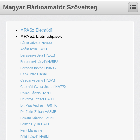
Magyar Rádióamatőr Szövetség
MRASz Életműdíj
MRASZ Életműdíjasok
Fáber József HA5JJ
Ádám Attila HA8UJ
Berzsenyi Béla HA5EB
Berzsenyi László HA5EA
Börcsök István HA8ZG
Csák Imre HA8AT
Csépányi Jenő HA6VB
Cserháti Gyula József HA7PX
Dallos László HA7PL
Dévényi József HA0LC
Dr. Paál András HG0HK
Dr. Zellei Zoltán HA3MB
Fekete Sándor HA6NI
Felber Gyula HA1TJ
Fent Marianne
Földi László HA6NL