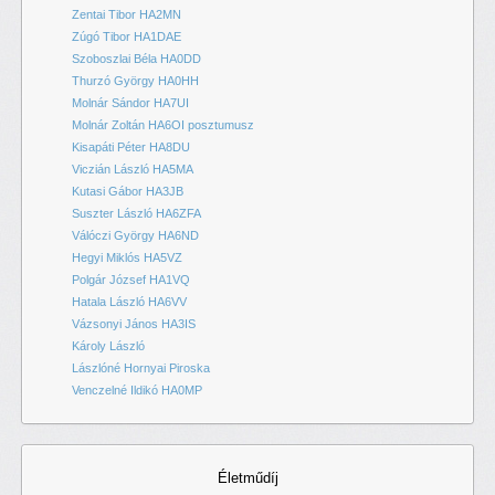
Zentai Tibor HA2MN
Zúgó Tibor HA1DAE
Szoboszlai Béla HA0DD
Thurzó György HA0HH
Molnár Sándor HA7UI
Molnár Zoltán HA6OI posztumusz
Kisapáti Péter HA8DU
Viczián László HA5MA
Kutasi Gábor HA3JB
Suszter László HA6ZFA
Válóczi György HA6ND
Hegyi Miklós HA5VZ
Polgár József HA1VQ
Hatala László HA6VV
Vázsonyi János HA3IS
Károly László
Lászlóné Hornyai Piroska
Venczelné Ildikó HA0MP
Életműdíj