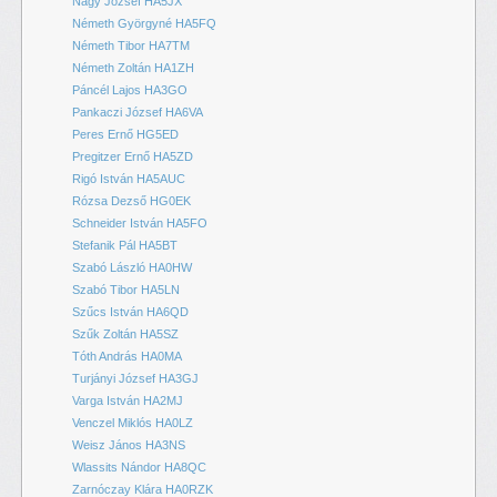
Nagy József HA5JX
Németh Györgyné HA5FQ
Németh Tibor HA7TM
Németh Zoltán HA1ZH
Páncél Lajos HA3GO
Pankaczi József HA6VA
Peres Ernő HG5ED
Pregitzer Ernő HA5ZD
Rigó István HA5AUC
Rózsa Dezső HG0EK
Schneider István HA5FO
Stefanik Pál HA5BT
Szabó László HA0HW
Szabó Tibor HA5LN
Szűcs István HA6QD
Szűk Zoltán HA5SZ
Tóth András HA0MA
Turjányi József HA3GJ
Varga István HA2MJ
Venczel Miklós HA0LZ
Weisz János HA3NS
Wlassits Nándor HA8QC
Zarnóczay Klára HA0RZK