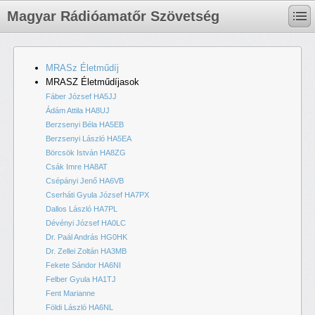
Magyar Rádióamatőr Szövetség
MRASz Életműdíj
MRASZ Életműdíjasok
Fáber József HA5JJ
Ádám Attila HA8UJ
Berzsenyi Béla HA5EB
Berzsenyi László HA5EA
Börcsök István HA8ZG
Csák Imre HA8AT
Csépányi Jenő HA6VB
Cserháti Gyula József HA7PX
Dallos László HA7PL
Dévényi József HA0LC
Dr. Paál András HG0HK
Dr. Zellei Zoltán HA3MB
Fekete Sándor HA6NI
Felber Gyula HA1TJ
Fent Marianne
Földi László HA6NL