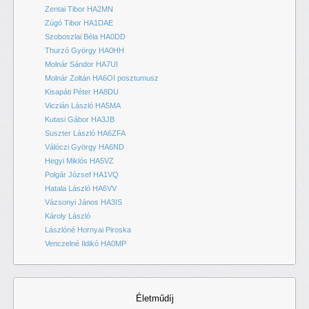
Zentai Tibor HA2MN
Zúgó Tibor HA1DAE
Szoboszlai Béla HA0DD
Thurzó György HA0HH
Molnár Sándor HA7UI
Molnár Zoltán HA6OI posztumusz
Kisapáti Péter HA8DU
Viczián László HA5MA
Kutasi Gábor HA3JB
Suszter László HA6ZFA
Válóczi György HA6ND
Hegyi Miklós HA5VZ
Polgár József HA1VQ
Hatala László HA6VV
Vázsonyi János HA3IS
Károly László
Lászlóné Hornyai Piroska
Venczelné Ildikó HA0MP
Életműdíj