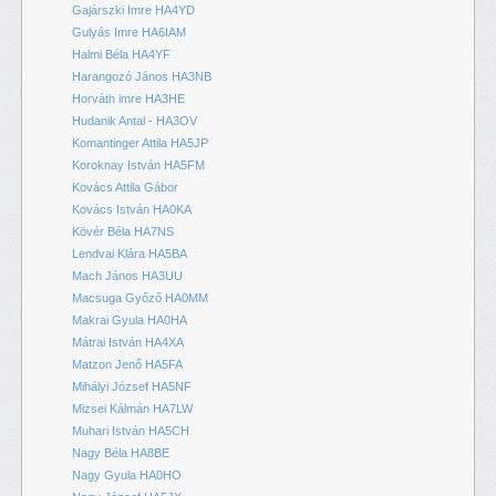
Gajárszki Imre HA4YD
Gulyás Imre HA6IAM
Halmi Béla HA4YF
Harangozó János HA3NB
Horváth imre HA3HE
Hudanik Antal - HA3OV
Komantinger Attila HA5JP
Koroknay István HA5FM
Kovács Attila Gábor
Kovács István HA0KA
Kövér Béla HA7NS
Lendvai Klára HA5BA
Mach János HA3UU
Macsuga Győző HA0MM
Makrai Gyula HA0HA
Mátrai István HA4XA
Matzon Jenő HA5FA
Mihályi József HA5NF
Mizsei Kálmán HA7LW
Muhari István HA5CH
Nagy Béla HA8BE
Nagy Gyula HA0HO