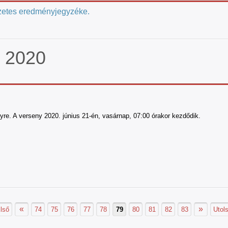
őzetes eredményjegyzéke.
F 2020
yre.
A verseny 2020. június 21-én, vasárnap, 07:00 órakor kezdődik.
«
»
lső
74
75
76
77
78
79
80
81
82
83
Utol