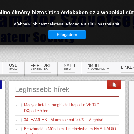
line élmény biztosítása érdekében ez a weboldal süt
Webhelyünk használatával elfogadja a sütik használatát.
Elfogadom
QSL
RF RH-URH
NMHH
NMHH
LINKE
IRODA
VERSENYEK
INFO
HÍVÓJELKÖNYV
Legfrissebb
hírek
Magyar fiatal is meghívást kapott a VK9XY
DXpedíciójára
34. HAMFEST Muraszombat 2026 – Meghívó
Beszámoló a München- Friedrichshafen HAM RADIO