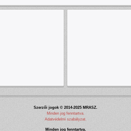
Szerzői jogok © 2014-2025 MRASZ.
Minden jog fenntartva.
Adatvédelmi szabályzat.
Minden jog fenntartva.