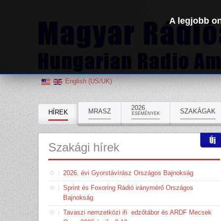
A legjobb on
English (US/UK)
2026
MRASZ
SZAKÁGAK
HÍREK
ESEMÉNYEK
Szakági
hírek
2026. évi Gyorstávírász Országos Bajnokság
Sprint és Foxoring Rádió iránymérő Országos
Bajnokság
Tavaszi nemzetközi ifi edzőtábor és ARDF Mecsek