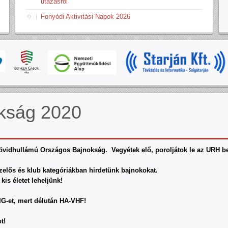
utazásról
Fonyódi Aktivitási Napok 2026
kság 2020
övidhullámú Országos Bajnokság. Vegyétek elő, poroljátok le az URH ber
kezelős és klub kategóriákban hirdetünk bajnokokat.
kis életet leheljünk!
IG-et, mert délután HA-VHF!
t!