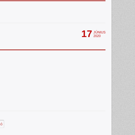
17
JÚNIUS
2020
só