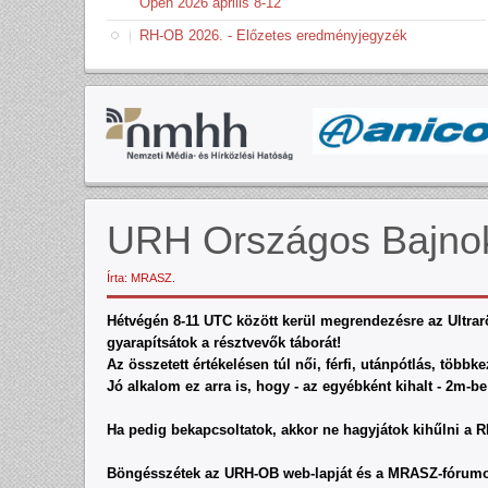
Open 2026 április 8-12
RH-OB 2026. - Előzetes eredményjegyzék
URH Országos Bajno
Írta: MRASZ.
Hétvégén 8-11 UTC között kerül megrendezésre az Ultrar
gyarapítsátok a résztvevők táborát!
Az összetett értékelésen túl női, férfi, utánpótlás, több
Jó alkalom ez arra is, hogy - az egyébként kihalt - 2m-be 
Ha pedig bekapcsoltatok, akkor ne hagyjátok kihűlni a R
Böngésszétek az URH-OB web-lapját és a MRASZ-fórumo