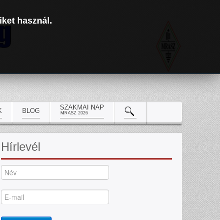
iket használ.
SZAKMAI NAP
K
BLOG
MRASZ 2026
Hírlevél