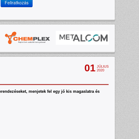
Feliratkozás
01
JÚLIUS
2020
endezéseket, menjetek fel egy jó kis magaslatra és