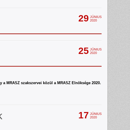
29
JÚNIUS
2020
25
JÚNIUS
2020
, így a MRASZ szakszervei közül a MRASZ Elnöksége 2020.
k
17
JÚNIUS
2020