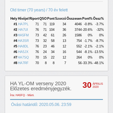
Old timer (70 years) / 70 év felett
Hely
Hívójel
Riport
QSO
Pont
Szorzó
Összesen
Pont%
Össz%
#1
HA7PL
71
71
119
34
4046
-0.8%
-3.7%
#2
HA7UI
76
71
104
36
3744
-20.6%
-32%
#3
HA5FM
73
42
61
26
1586
0%
0%
#4
HA3SR
73
32
58
13
754
-1.7%
-8.7%
#5
HA8DL
76
23
46
12
552
-2.1%
-2.1%
#6
HA5JX
76
24
34
16
544
-8.1%
-13.5%
#7
HA7SQ
70
15
22
12
264
0%
0%
#8
HA7RF
70
8
8
7
56
-33.3%
-48.1%
30
HA YL-OM verseny 2020
ÁPRILIS
2020
Előzetes eredményjegyzék.
Írta: HA5FQ - Márti.
Óvási határidő: 2020.05.06. 23:59