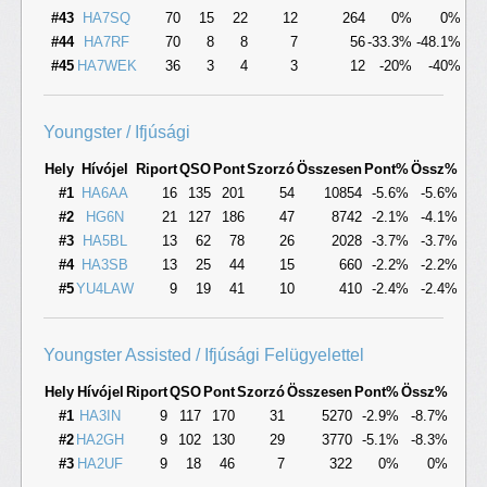
#43
HA7SQ
70
15
22
12
264
0%
0%
#44
HA7RF
70
8
8
7
56
-33.3%
-48.1%
#45
HA7WEK
36
3
4
3
12
-20%
-40%
Youngster / Ifjúsági
Hely
Hívójel
Riport
QSO
Pont
Szorzó
Összesen
Pont%
Össz%
#1
HA6AA
16
135
201
54
10854
-5.6%
-5.6%
#2
HG6N
21
127
186
47
8742
-2.1%
-4.1%
#3
HA5BL
13
62
78
26
2028
-3.7%
-3.7%
#4
HA3SB
13
25
44
15
660
-2.2%
-2.2%
#5
YU4LAW
9
19
41
10
410
-2.4%
-2.4%
Youngster Assisted / Ifjúsági Felügyelettel
Hely
Hívójel
Riport
QSO
Pont
Szorzó
Összesen
Pont%
Össz%
#1
HA3IN
9
117
170
31
5270
-2.9%
-8.7%
#2
HA2GH
9
102
130
29
3770
-5.1%
-8.3%
#3
HA2UF
9
18
46
7
322
0%
0%