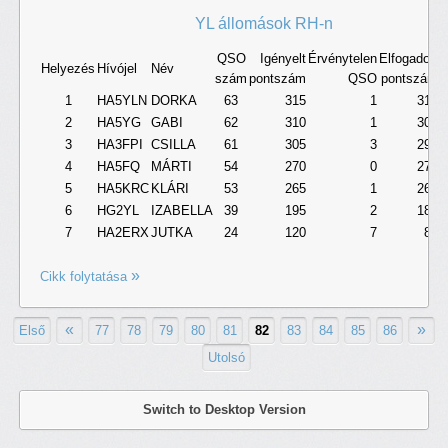
YL állomások RH-n
QSO
Igényelt
Érvénytelen
Elfogadott
Helyezés
Hívójel
Név
szám
pontszám
QSO
pontszám
1
HA5YLN
DORKA
63
315
1
310
2
HA5YG
GABI
62
310
1
305
3
HA3FPI
CSILLA
61
305
3
290
4
HA5FQ
MÁRTI
54
270
0
270
5
HA5KRC
KLÁRI
53
265
1
260
6
HG2YL
IZABELLA
39
195
2
185
7
HA2ERX
JUTKA
24
120
7
85
Cikk folytatása
«
»
Első
77
78
79
80
81
82
83
84
85
86
Utolsó
Switch to Desktop Version