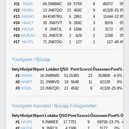
#11
HG6A
65
JN98WC
18
5759
8
46072
0%
#12
HA5BL
13
JN97QO
21
4592
9
41328
-25.9%
-
#13
HA0HO
84
KN07RU
6
2861
4
11444
-12.9%
-
#14
HA6LT
35
JN97VT
8
2692
3
8076
0%
#15
HA2UF
9
JN97JL
4
1586
2
3172
0%
#16
HA2EAV
51
JN97CR
2
629
2
1258
0%
#17
HA7PL
71
JN97OG
1
127
1
127
-48.4%
-
Youngster / Ifjúsági
Hely
Hívójel
Riport
Lokátor
QSO
Pont
Szorzó
Összesen
Pont%
Ös
#1
HA6AA
16
JN98WD
51
15383
23
353809
-4.5%
-
#2
HA8RT
21
JN98VD
19
5648
11
62128
0%
#3
HA5BL
13
JN97QO
21
4592
9
41328
-25.9%
-4
Youngster Assisted / Ifjúsági Felügyelettel
Hely
Hívójel
Riport
Lokátor
QSO
Pont
Szorzó
Összesen
Pont%
Öss
#1
HA3IN
9
JN96EE
17
7751
9
69759
-13.7%
-40.
#2
HA2UF
9
JN97JL
4
1586
2
3172
0%