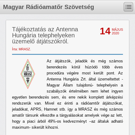
Magyar Rádióamatőr Szövetség
14
Tájékoztatás az Antenna
MÁJUS
2020
Hungária telephelyeken
üzemelő átjátszókról.
Írta: MRASZ.
Az átjátszók, jeladók és még számos
berendezés körül húzódó több éves
procedúra végére most került pont. Az
Antenna Hungária Zrt. által üzemeltettet -
Magyar Állam tulajdonú- telephelyein a
szabályzók értelmében nem lehet ingyen
egyetlen berendezés sem, és erre nekik komplett árképzési
rendszerük van. Mivel ez érinti a rádióamtőr átjátszókat,
jeladókat, APRS, Hamnet stb. így a MRASZ és még számos
amatőr társunk elkezdte a tárgyalásokat amelyek vége az lett,
hogy a piaci árból 49%-os kedvezményt –az általuk adható
maximum- sikerült kihozni.