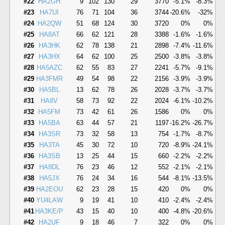
#22
HA2GH
9
102
130
29
3770
-5.1%
-8.3%
#23
HA7UI
76
71
104
36
3744
-20.6%
-32%
#24
HA2QW
51
68
124
30
3720
0%
0%
#25
HA8AT
66
62
121
28
3388
-1.6%
-1.6%
#26
HA3HK
62
78
138
21
2898
-7.4%
-11.6%
#27
HA3HX
64
62
100
25
2500
-3.8%
-3.8%
#28
HA5AZC
62
55
83
27
2241
-5.7%
-9.1%
#29
HA3FMR
49
54
98
22
2156
-3.9%
-3.9%
#30
HA5BL
13
62
78
26
2028
-3.7%
-3.7%
#31
HA8V
58
73
92
22
2024
-6.1%
-10.2%
#32
HA5FM
73
42
61
26
1586
0%
0%
#33
HA5BA
63
44
57
21
1197
-16.2%
-26.7%
#34
HA3SR
73
32
58
13
754
-1.7%
-8.7%
#35
HA3TA
45
30
72
10
720
-8.9%
-24.1%
#36
HA3SB
13
25
44
15
660
-2.2%
-2.2%
#37
HA8DL
76
23
46
12
552
-2.1%
-2.1%
#38
HA5JX
76
24
34
16
544
-8.1%
-13.5%
#39
HA2EOU
62
23
28
15
420
0%
0%
#40
YU4LAW
9
19
41
10
410
-2.4%
-2.4%
#41
HA3KE/P
43
15
40
10
400
-4.8%
-20.6%
#42
HA2UF
9
18
46
7
322
0%
0%