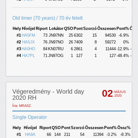
Old timer (70 years) / 70 év felett
Hely
Hívójel
Riport
Lokátor
QSO
Pont
Szorzó
Összesen
Pont%
Öss
#1
HA5FM
73
JN97NN
25
6302
15
94530
-6.9%
-6
#2
HA5JX
76
JN97NO
26
7409
8
59272
0%
#3
HA0HO
84
KN07RU
6
2861
4
11444
-12.9%
-12
#4
HA7PL
71
JN97OG
1
127
1
127
-48.4%
-74
02
Végeredmény - World day
MÁJUS
2020
2020 RH
Írta: MRASZ.
Single Operator
Hely
Hívójel
Riport
QSO
Pont
Szorzó
Összesen
Pont%
Össz%
#1
HA8A
66
144
211
54
11394
-3.2%
-8.3%