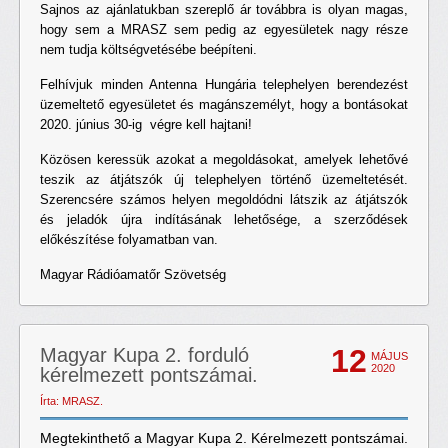
Sajnos az ajánlatukban szereplő ár továbbra is olyan magas,
hogy sem a MRASZ sem pedig az egyesületek nagy része
nem tudja költségvetésébe beépíteni.
Felhívjuk minden Antenna Hungária telephelyen berendezést
üzemeltető egyesületet és magánszemélyt, hogy a bontásokat
2020. június 30-ig végre kell hajtani!
Közösen keressük azokat a megoldásokat, amelyek lehetővé
teszik az átjátszók új telephelyen történő üzemeltetését.
Szerencsére számos helyen megoldódni látszik az átjátszók
és jeladók újra indításának lehetősége, a szerződések
előkészítése folyamatban van.
Magyar Rádióamatőr Szövetség
12
Magyar Kupa 2. forduló
MÁJUS
2020
kérelmezett pontszámai.
Írta: MRASZ.
Megtekinthető a Magyar Kupa 2. Kérelmezett pontszámai.