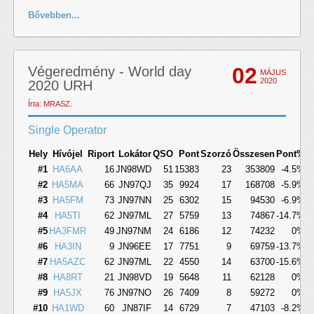
Bővebben...
02
Végeredmény - World day
MÁJUS
2020
2020 URH
Írta: MRASZ.
Single Operator
Hely
Hívójel
Riport
Lokátor
QSO
Pont
Szorzó
Összesen
Pont%
Ö
#1
HA6AA
16
JN98WD
51
15383
23
353809
-4.5%
#2
HA5MA
66
JN97QJ
35
9924
17
168708
-5.9%
#3
HA5FM
73
JN97NN
25
6302
15
94530
-6.9%
#4
HA5TI
62
JN97ML
27
5759
13
74867
-14.7%
-
#5
HA3FMR
49
JN97NM
24
6186
12
74232
0%
#6
HA3IN
9
JN96EE
17
7751
9
69759
-13.7%
-
#7
HA5AZC
62
JN97ML
22
4550
14
63700
-15.6%
-
#8
HA8RT
21
JN98VD
19
5648
11
62128
0%
#9
HA5JX
76
JN97NO
26
7409
8
59272
0%
#10
HA1WD
60
JN87IF
14
6729
7
47103
-8.2%