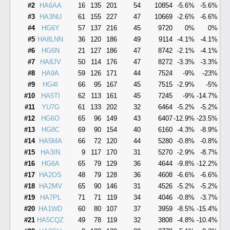
#2
HA6AA
16
135
201
54
10854
-5.6%
-5.6%
#3
HA3NU
61
155
227
47
10669
-2.6%
-6.6%
#4
HG6Y
57
137
216
45
9720
0%
0%
#5
HA8LNN
36
120
186
49
9114
-4.1%
-4.1%
#6
HG6N
21
127
186
47
8742
-2.1%
-4.1%
#7
HA8JV
50
114
176
47
8272
-3.3%
-3.3%
#8
HA9A
59
126
171
44
7524
-9%
-23%
#9
HG4I
66
95
167
45
7515
-2.9%
-5%
#10
HA5TI
62
113
161
45
7245
-9%
-14.7%
#11
YU7G
61
133
202
32
6464
-5.2%
-5.2%
#12
HG6O
65
96
149
43
6407
-12.9%
-23.5%
#13
HG8C
69
90
154
40
6160
-4.3%
-8.9%
#14
HA5MA
66
72
120
44
5280
-0.8%
-0.8%
#15
HA3IN
9
117
170
31
5270
-2.9%
-8.7%
#16
HG6A
65
79
129
36
4644
-9.8%
-12.2%
#17
HA2OS
48
79
128
36
4608
-6.6%
-6.6%
#18
HA2MV
65
90
146
31
4526
-5.2%
-5.2%
#19
HA7PL
71
71
119
34
4046
-0.8%
-3.7%
#20
HA1WD
60
80
107
37
3959
-8.5%
-15.4%
#21
HA5CQZ
49
78
119
32
3808
-4.8%
-10.4%