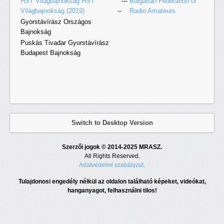
HST Világbajnokság HST
---
Bulgarian Federation of
Világbajnokság (2019)
--
Radio Amateurs
Gyorstávírász Országos
Bajnokság
Puskás Tivadar Gyorstávírász
Budapest Bajnokság
Switch to Desktop Version
Szerzői jogok © 2014-2025 MRASZ.
All Rights Reserved.
Adatvédelmi szabályzat.
Tulajdonosi engedély nélkül az oldalon található képeket, videókat,
hanganyagot, felhasználni tilos!