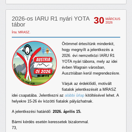
30
2026-os IARU R1 nyári YOTA
MÁRCIUS
2026
tábor
Írta: MRASZ.
Örömmel értesítünk mindenkit,
hogy megnyílt a jelentkezés a
2026. évi nemzetközi IARU R1
YOTA nyári táborra, mely az idei
évben Wagrain városban,
Ausztriában kerül megrendezésre.
Várjuk az érdeklődő, motivált
fiatalok jelentkezését a MRASZ
idei csapatába. Jelentkezni az
alábbi űrlap
kitöltésével lehet. A
helyekre 15-26 év közötti fiatalok pályázhatnak.
A jelentkezési határidő:
2026. április 15.
Bármi kérdés esetén keressetek bizalommal.
73,