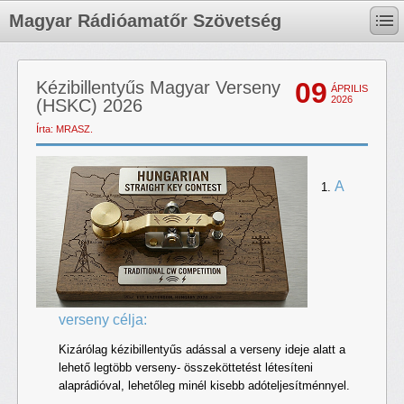
Magyar Rádióamatőr Szövetség
09
Kézibillentyűs Magyar Verseny
ÁPRILIS
2026
(HSKC) 2026
Írta: MRASZ.
A
verseny célja:
Kizárólag kézibillentyűs adással a verseny ideje alatt a
lehető legtöbb verseny- összeköttetést létesíteni
alaprádióval, lehetőleg minél kisebb adóteljesítménnyel.