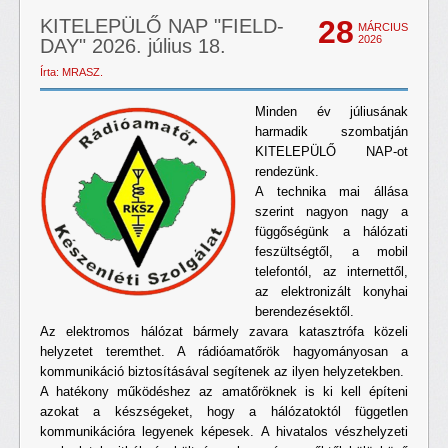
28
KITELEPÜLŐ NAP "FIELD-
MÁRCIUS
2026
DAY" 2026. július 18.
Írta: MRASZ.
Minden év júliusának
harmadik szombatján
KITELEPÜLŐ NAP-ot
rendezünk.
A technika mai állása
szerint nagyon nagy a
függőségünk a hálózati
feszültségtől, a mobil
telefontól, az internettől,
az elektronizált konyhai
berendezésektől.
Az elektromos hálózat bármely zavara katasztrófa közeli
helyzetet teremthet. A rádióamatőrök hagyományosan a
kommunikáció biztosításával segítenek az ilyen helyzetekben.
A hatékony működéshez az amatőröknek is ki kell építeni
azokat a készségeket, hogy a hálózatoktól független
kommunikációra legyenek képesek. A hivatalos vészhelyzeti