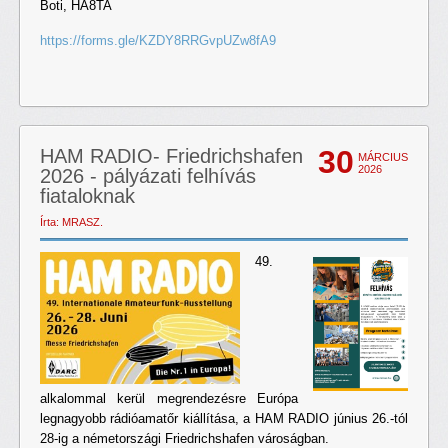
Boti, HA8TA
https://forms.gle/KZDY8RRGvpUZw8fA9
30
HAM RADIO- Friedrichshafen
MÁRCIUS
2026
2026 - pályázati felhívás
fiataloknak
Írta: MRASZ.
49.
alkalommal kerül megrendezésre Európa
legnagyobb rádióamatőr kiállítása, a HAM RADIO június 26.-tól
28-ig a németországi Friedrichshafen városágban.