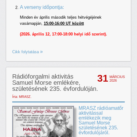
A verseny időpontja:
Minden év április második teljes hétvégéjének
vasárnapján,
15:00-16:00 UT között
(2026. április 12, 17:00-18:00 helyi idő szerint).
Cikk folytatása
31
Rádióforgalmi aktivitás
MÁRCIUS
2026
Samuel Morse emlékére,
születésének 235. évfordulóján.
Írta: MRASZ.
MRASZ rádióamatőr
aktivitással
emlékezik meg
Samuel Morse
születésének 235.
évfordulójáról.