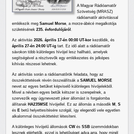
A Magyar Rádióamatőr
Szövetség (MRASZ)
rádióamatőr aktivitással
emlékezik meg
Samuel Morse
, a morze-ábécé megalkotója
születésének
235. évfordulójáról
.
Az aktivitás
2026. április 17-én 00:00 UT-kor
kezdődik, és
április 27-én 24:00 UT-ig
tart. Ez idő alatt a rádióamatőr
sávokon több különleges hívójel lesz hallható, amelyek
segítségével a résztvevők egy emlékezetes és jelképes
kihívás részesei lehetnek.
Az aktivitás során a rádióamatőrök feladata, hogy az
összeköttetések révén összeállítsák a
SAMUEL MORSE
nevet az egyes betűket képviselő különleges hívójelekből.
Mivel a névben egyes betűk kétszer is szerepelnek, a
szervezők egy úgynevezett joker állomást is forgalomba
állítanak
HA235MSE
hívójellel. Ez az állomás a második
M
,
S
és
E
betű helyettesítésére szolgál, így elegendő vele egyetlen
alkalommal összeköttetést létesíteni.
A különleges hívójelű állomások
CW
és
SSB
üzemmódokban
lesznek elérhetők, ezzel is lehetőséget adva arra, hogy minél