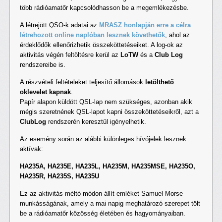
több rádióamatőr kapcsolódhasson be a megemlékezésbe.
A létrejött QSO-k adatai az
MRASZ honlapján erre a célra
létrehozott online naplóban lesznek követhetők
, ahol az
érdeklődők ellenőrizhetik összeköttetéseiket. A log-ok az
aktivitás végén feltöltésre kerül az
LoTW
és a
Club Log
rendszereibe is.
A részvételi feltételeket teljesítő állomások
letölthető
oklevelet kapnak
.
Papír alapon küldött QSL-lap nem szükséges, azonban akik
mégis szeretnének QSL-lapot kapni összeköttetéseikről, azt a
ClubLog
rendszerén keresztül igényelhetik.
Az esemény során az alábbi különleges hívójelek lesznek
aktívak:
HA235A, HA235E, HA235L, HA235M, HA235MSE, HA235O,
HA235R, HA235S, HA235U
Ez az aktivitás méltó módon állít emléket Samuel Morse
munkásságának, amely a mai napig meghatározó szerepet tölt
be a rádióamatőr közösség életében és hagyományaiban.