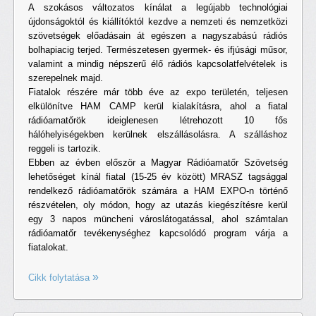
A szokásos változatos kínálat a legújabb technológiai
újdonságoktól és kiállítóktól kezdve a nemzeti és nemzetközi
szövetségek előadásain át egészen a nagyszabású rádiós
bolhapiacig terjed. Természetesen gyermek- és ifjúsági műsor,
valamint a mindig népszerű élő rádiós kapcsolatfelvételek is
szerepelnek majd.
Fiatalok részére már több éve az expo területén, teljesen
elkülönítve HAM CAMP kerül kialakításra, ahol a fiatal
rádióamatőrök ideiglenesen létrehozott 10 fős
hálóhelyiségekben kerülnek elszállásolásra. A szálláshoz
reggeli is tartozik.
Ebben az évben először a Magyar Rádióamatőr Szövetség
lehetőséget kínál fiatal (15-25 év között) MRASZ tagsággal
rendelkező rádióamatőrök számára a HAM EXPO-n történő
részvételen, oly módon, hogy az utazás kiegészítésre kerül
egy 3 napos müncheni városlátogatással, ahol számtalan
rádióamatőr tevékenységhez kapcsolódó program várja a
fiatalokat.
Cikk folytatása