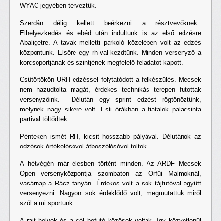
WYAC jegyében terveztük.
Szerdán délig kellett beérkezni a résztvevőknek.
Elhelyezkedés és ebéd után indultunk is az első edzésre
Abaligetre. A tavak melletti parkoló közelében volt az edzés
központunk. Elsőre egy rh-val kezdtünk. Minden versenyző a
korcsoportjának és szintjének megfelelő feladatot kapott.
Csütörtökön URH edzéssel folytatódott a felkészülés. Mecsek
nem hazudtolta magát, érdekes technikás terepen futottak
versenyzőink. Délután egy sprint edzést rögtönöztünk,
melynek nagy sikere volt. Esti órákban a fiatalok palacsinta
partival töltődtek.
Pénteken ismét RH, kicsit hosszabb pályával. Délutánok az
edzések értékelésével átbeszélésével teltek.
A hétvégén már élesben történt minden. Az ARDF Mecsek
Open versenyközpontja szombaton az Orfűi Malmoknál,
vasárnap a Rácz tanyán. Érdekes volt a sok tájfutóval együtt
versenyezni. Nagyon sok érdeklődő volt, megmutattuk miről
szól a mi sportunk.
A rajt helyek és a cél befutó közösek voltak, így közvetlenül