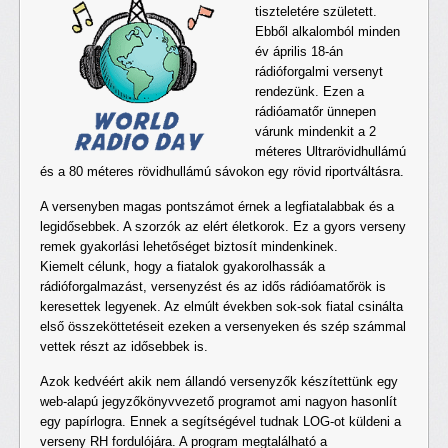
tiszteletére született.
Ebből alkalomból minden
év április 18-án
rádióforgalmi versenyt
rendezünk. Ezen a
rádióamatőr ünnepen
várunk mindenkit a 2
méteres Ultrarövidhullámú
és a 80 méteres rövidhullámú sávokon egy rövid riportváltásra.
A versenyben magas pontszámot érnek a legfiatalabbak és a
legidősebbek. A szorzók az elért életkorok. Ez a gyors verseny
remek gyakorlási lehetőséget biztosít mindenkinek.
Kiemelt célunk, hogy a fiatalok gyakorolhassák a
rádióforgalmazást, versenyzést és az idős rádióamatőrök is
keresettek legyenek. Az elmúlt években sok-sok fiatal csinálta
első összeköttetéseit ezeken a versenyeken és szép számmal
vettek részt az idősebbek is.
Azok kedvéért akik nem állandó versenyzők készítettünk egy
web-alapú jegyzőkönyvvezető programot ami nagyon hasonlít
egy papírlogra. Ennek a segítségével tudnak LOG-ot küldeni a
verseny RH fordulójára. A program megtalálható a