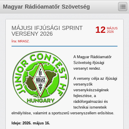
Magyar Rádióamatőr Szövetség
12
MÁJUSI IFJÚSÁGI SPRINT
MÁJUS
2026
VERSENY 2026
Írta: MRASZ.
A Magyar Rádióamatőr
Szövetség ifjúsági
versenyt rendez.
A verseny célja az ifjúsági
versenyzők
versenykészségének
fejlesztése, a
rádióforgalmazási és
technikai ismereteik
elmélyítése, valamint a sportszerű versenyszellem erősítése.
Ideje: 2026. május 16.