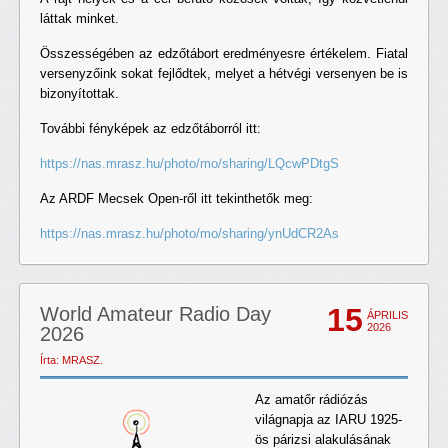
láttak minket.
Összességében az edzőtábort eredményesre értékelem. Fiatal
versenyzőink sokat fejlődtek, melyet a hétvégi versenyen be is
bizonyítottak.
További fényképek az edzőtáborról itt:
https://nas.mrasz.hu/photo/mo/sharing/LQcwPDtgS
Az ARDF Mecsek Open-ről itt tekinthetők meg:
https://nas.mrasz.hu/photo/mo/sharing/ynUdCR2As
15
World Amateur Radio Day
ÁPRILIS
2026
2026
Írta: MRASZ.
Az amatőr rádiózás
világnapja az IARU 1925-
ös párizsi alakulásának