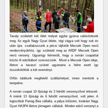
Tavaly született két ötlet melyet egybe gyúrva valósítottunk
meg. Az egyik Nagy Gyuri ötlete, régi vágya volt hogy sok év
után újra csatlakozzunk a pécsi tájfutók Mecsek Open nevű
rendezvényükhöz, így született meg az ARDF Mecsek Open
nevű verseny. Ugyanígy felmerült, hogy a román csapattal
közös ifi edzőtábort szervezzünk. Mivel a Mecsek Open ideje,
illetve a tavaszi szünet ugyanarra a hétre esett így
összekötöttük a két eseményt.
Orfűn találtunk megfelelő szálláshelyet, innen mentünk a
terepekre.
A román csapat 10 ifjúsági és 3 felnőtt versenyzővel érkezett.
A miénk 13 ifjúsági és 6 felnőtt versenyzővel, volt jelen. A
logisztikát Parrag Bea vállalta, a pálya kitűzést, kirakást Nagy
Gyuri HA3PA illetve jómagam vállatuk. Minden edző versenyt a