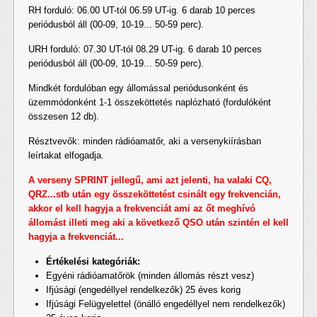
RH forduló: 06.00 UT-tól 06.59 UT-ig. 6 darab 10 perces
periódusból áll (00-09, 10-19... 50-59 perc).
URH forduló: 07.30 UT-tól 08.29 UT-ig. 6 darab 10 perces
periódusból áll (00-09, 10-19... 50-59 perc).
Mindkét fordulóban egy állomással periódusonként és
üzemmódonként 1-1 összeköttetés naplózható (fordulóként
összesen 12 db).
Résztvevők: minden rádióamatőr, aki a versenykiírásban
leírtakat elfogadja.
A verseny SPRINT jellegű, ami azt jelenti, ha valaki CQ,
QRZ...stb után egy összeköttetést csinált egy frekvencián,
akkor el kell hagyja a frekvenciát ami az őt meghívó
állomást illeti meg aki a következő QSO után szintén el kell
hagyja a frekvenciát...
Értékelési kategóriák:
Egyéni rádióamatőrök (minden állomás részt vesz)
Ifjúsági (engedéllyel rendelkezők) 25 éves korig
Ifjúsági Felügyelettel (önálló engedéllyel nem rendelkezők)