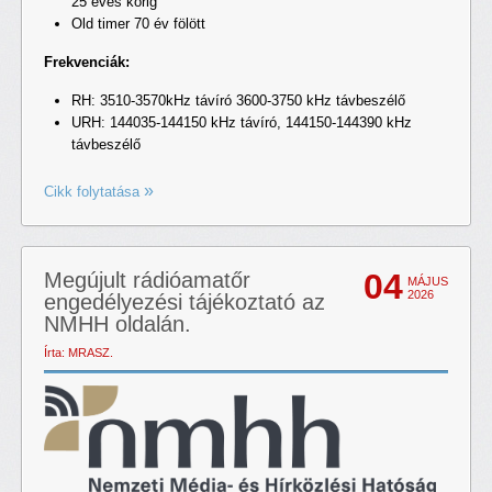
25 éves korig
Old timer 70 év fölött
Frekvenciák:
RH: 3510-3570kHz távíró 3600-3750 kHz távbeszélő
URH: 144035-144150 kHz távíró, 144150-144390 kHz
távbeszélő
Cikk folytatása
04
Megújult rádióamatőr
MÁJUS
2026
engedélyezési tájékoztató az
NMHH oldalán.
Írta: MRASZ.