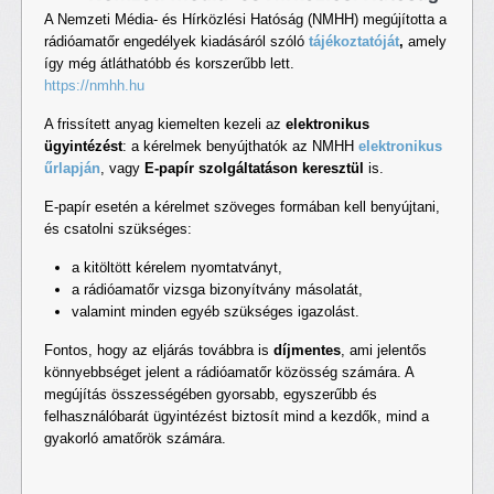
A Nemzeti Média- és Hírközlési Hatóság (NMHH) megújította a
rádióamatőr engedélyek kiadásáról szóló
tájékoztatóját
,
amely
így még átláthatóbb és korszerűbb lett.
https://nmhh.hu
A frissített anyag kiemelten kezeli az
elektronikus
ügyintézést
: a kérelmek benyújthatók az NMHH
elektronikus
űrlapján
, vagy
E-papír szolgáltatáson keresztül
is.
E-papír esetén a kérelmet szöveges formában kell benyújtani,
és csatolni szükséges:
a kitöltött kérelem nyomtatványt,
a rádióamatőr vizsga bizonyítvány másolatát,
valamint minden egyéb szükséges igazolást.
Fontos, hogy az eljárás továbbra is
díjmentes
, ami jelentős
könnyebbséget jelent a rádióamatőr közösség számára. A
megújítás összességében gyorsabb, egyszerűbb és
felhasználóbarát ügyintézést biztosít mind a kezdők, mind a
gyakorló amatőrök számára.