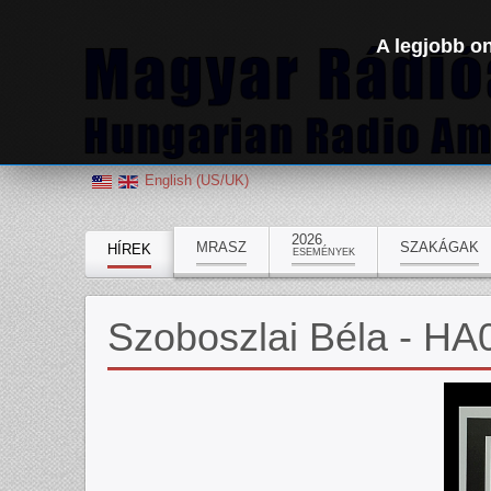
A legjobb on
English (US/UK)
2026
MRASZ
SZAKÁGAK
HÍREK
ESEMÉNYEK
Szoboszlai Béla - H