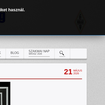
iket használ.
SZAKMAI NAP
K
BLOG
MRASZ 2026
21
MÁJUS
2026