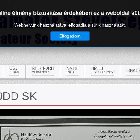
line élmény biztosítása érdekében ez a weboldal süt
Webhelyünk használatával elfogadja a sütik használatát.
Elfogadom
QSL
RF RH-URH
NMHH
NMHH
LINKE
IRODA
VERSENYEK
INFO
HÍVÓJELKÖNYV
A0DD SK