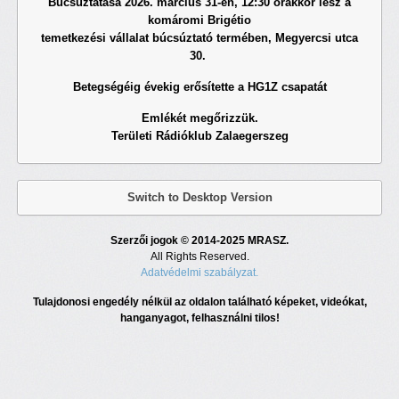
Búcsúztatása 2026. március 31-én, 12:30 órakkor lesz a
komáromi Brigétio
temetkezési vállalat búcsúztató termében, Megyercsi utca
30.
Betegségéig évekig erősítette a HG1Z csapatát
Emlékét megőrizzük.
Területi Rádióklub Zalaegerszeg
Switch to Desktop Version
Szerzői jogok © 2014-2025 MRASZ.
All Rights Reserved.
Adatvédelmi szabályzat.
Tulajdonosi engedély nélkül az oldalon található képeket, videókat,
hanganyagot, felhasználni tilos!