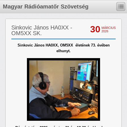
Magyar Rádióamatőr Szövetség
30
Sinkovic János HA0XX -
MÁRCIUS
2026
OM5XX SK.
Sinkovic János HA0XX, OM5XX életének 73. évében
elhunyt.