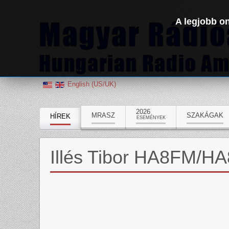
A legjobb on
English (US/UK)
2026
MRASZ
SZAKÁGAK
HÍREK
ESEMÉNYEK
Illés Tibor HA8FM/H