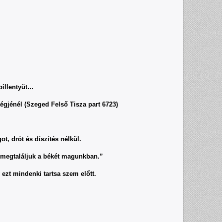
 billentyűt…
égjénél (Szeged Felső Tisza part 6723)
ot, drót és díszítés nélkül.
 megtaláljuk a békét magunkban.”
 ezt mindenki tartsa szem előtt.