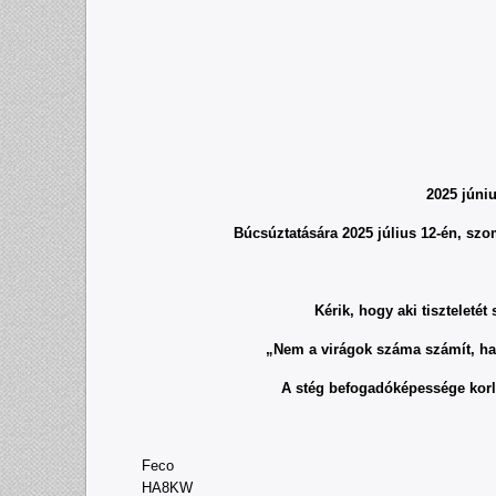
2025 júniu
Búcsúztatására 2025 július 12-én, szo
Kérik, hogy aki tiszteletét
„Nem a virágok száma számít, ha
A stég befogadóképessége korlát
Feco
HA8KW