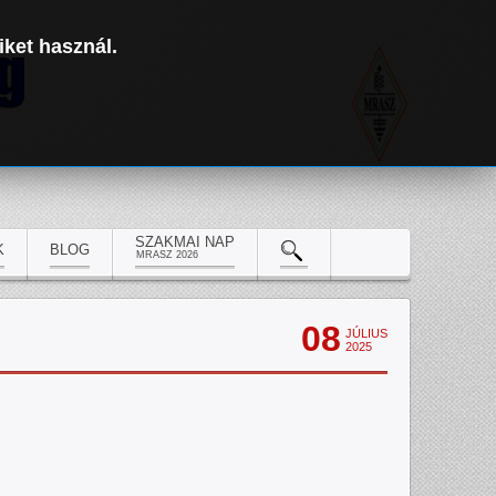
iket használ.
SZAKMAI NAP
K
BLOG
MRASZ 2026
08
JÚLIUS
2025