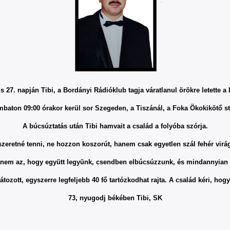
s 27. napján Tibi, a Bordányi Rádióklub tagja váratlanul örökre letette a
mbaton 09:00 órakor kerül sor Szegeden, a Tiszánál, a Foka Ökokikötő st
A búcsúztatás után Tibi hamvait a család a folyóba szórja.
 szeretné tenni, ne hozzon koszorút, hanem csak egyetlen szál fehér virág
nem az, hogy együtt legyünk, csendben elbúcsúzzunk, és mindannyian
ozott, egyszerre legfeljebb 40 fő tartózkodhat rajta. A család kéri, hogy
73, nyugodj békében Tibi, SK