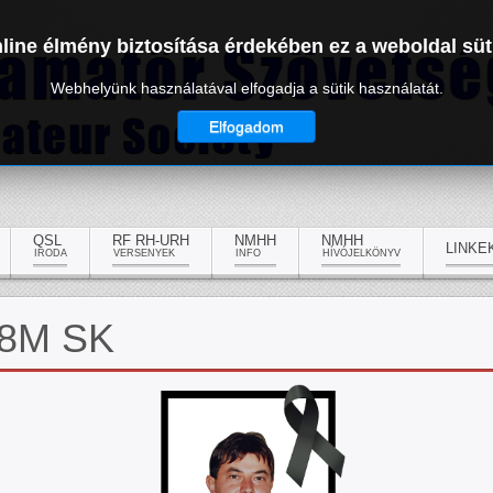
line élmény biztosítása érdekében ez a weboldal süt
Webhelyünk használatával elfogadja a sütik használatát.
Elfogadom
QSL
RF RH-URH
NMHH
NMHH
LINKE
IRODA
VERSENYEK
INFO
HÍVÓJELKÖNYV
A8M SK