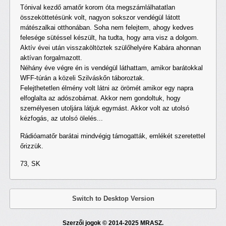
Tónival kezdő amatőr korom óta megszámlálhatatlan
összeköttetésünk volt, nagyon sokszor vendégül látott
mátészalkai otthonában. Soha nem felejtem, ahogy kedves
felesége sütéssel készült, ha tudta, hogy arra visz a dolgom.
Aktív évei után visszaköltöztek szülőhelyére Kabára ahonnan
aktívan forgalmazott.
Néhány éve végre én is vendégül láthattam, amikor barátokkal
WFF-túrán a közeli Szilváskőn táboroztak.
Felejthetetlen élmény volt látni az örömét amikor egy napra
elfoglalta az adószobámat. Akkor nem gondoltuk, hogy
személyesen utoljára látjuk egymást. Akkor volt az utolsó
kézfogás, az utolsó ölelés...
Rádióamatőr barátai mindvégig támogatták, emlékét szeretettel
őrizzük.
73, SK
Switch to Desktop Version
Szerzői jogok © 2014-2025 MRASZ.