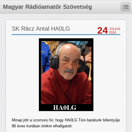
Magyar Rádióamatőr Szövetség
24
SK Rácz Antal HA0LG
JÚLIUS
2024
Minap jött a szomorú hír, hogy HA0LG Tóni barátunk billentyűje
86 éves korában örökre elhallgatott.