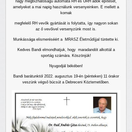
nagy megbízhatóságú automata RH és URH adók építését,
amelyeket a mai napig használunk versenyeinken. E mellett a
kornak
megfelelő RH vevők gyártását is folytatta, így nagyon sokan
az ő vevőivel versenyzünk most is.
Munkássága elismeréséért a MRASZ Életműdíjjal tüntette ki.
Kedves Bandi elmondhatjuk, hogy maradandót alkottál a
sportág számára. Köszönjük!
Nyugodjál békében!
Bandi barátunktól 2022. augusztus 19-én (pénteken) 11 órakor
veszünk végső búcsút a Debreceni Köztemetőben.