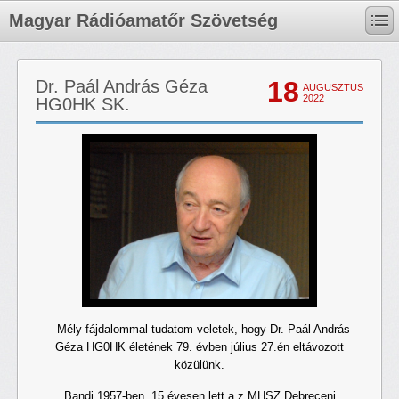
Magyar Rádióamatőr Szövetség
18
Dr. Paál András Géza
AUGUSZTUS
2022
HG0HK SK.
Mély fájdalommal tudatom veletek, hogy Dr. Paál András
Géza HG0HK életének 79. évben július 27.én eltávozott
közülünk.
Bandi 1957-ben, 15 évesen lett a z MHSZ Debreceni