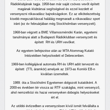
Rádióklubjának tagja. 1958-ban már saját csöves vevőt épített
magának klubtársai segítségével és ezzel kezdett el
versenyezni rókavadász bajnokságokon. Ez az elkötelezettség
kisebb megszakítással haláláig megmaradt a rókavadász sport
iránt (ez év februárjában még Stockholmban versenyzett).
1968-ban végzett a BME Villamosmérnöki Karán, egyetemi
tanulmányai alatt a Budapesti Rádióklubban versenyzett és
épített RH és URH vevőket.
Az egyetem befejezése után az MTA Atommag Kutató
Intézetében helyezkedett el Debrecenben.
1969-ben kollégájával automata RH és URH adót tervezett és
épített (TTL áramkör) amelyek az 1973-as Komlói EB-n
kiválóan üzemeltek.
1989. óta a Stockholmi Egyetemen dolgozott kutatóként. A
2000-es években tér vissza az RTF szakágba, mint versenyző,
ahol nemzetközi és hazai versenyeken dobogós helyezéseket
ért el.
Az utóbbi évtizedben a versenyzésen kívül ismét felvállalta a