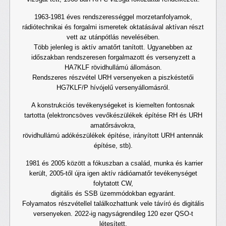
1963-1981 éves rendszerességgel morzetanfolyamok,
rádiótechnikai és forgalmi ismeretek oktatásával aktívan részt
vett az utánpótlás nevelésében.
Több jelenleg is aktív amatőrt tanított. Ugyanebben az
időszakban rendszeresen forgalmazott és versenyzett a
HA7KLF rövidhullámú állomáson.
Rendszeres részvétel URH versenyeken a piszkéstetői
HG7KLF/P hívójelű versenyállomásról.
A konstrukciós tevékenységeket is kiemelten fontosnak
tartotta (elektroncsöves vevőkészülékek építése RH és URH
amatőrsávokra,
rövidhullámú adókészülékek építése, irányított URH antennák
építése, stb).
1981 és 2005 között a fókuszban a család, munka és karrier
került, 2005-től újra igen aktív rádióamatőr tevékenységet
folytatott CW,
digitális és SSB üzemmódokban egyaránt.
Folyamatos részvétellel találkozhattunk vele távíró és digitális
versenyeken. 2022-ig nagyságrendileg 120 ezer QSO-t
létesített.