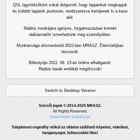
QSL ügyintézőként sokat dolgozott, hogy lapjainkat megkapjuk
és küldött lapjaink pontosan, rendszerezve kerüljenek ki a keze
alól.
Rádiós munkájára igényes, forgalmazásban korrekt
rádióamatőrt ismerhettünk meg személyében.
Munkássága elismeréséül 2022-ben MRASZ Életműdíjban
részesült.
Billentyűje 2022. 06. 13-án örökre elhallgatott.
Rádiós baráti emlékét megőrizzük!
Switch to Desktop Version
Szerzői jogok © 2014-2025 MRASZ.
All Rights Reserved.
Adatvédelmi szabályzat.
Tulajdonosi engedély nélkül az oldalon található képeket, videókat,
hanganyagot, felhasználni tilos!