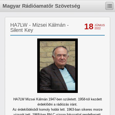
Magyar Rádióamatőr Szövetség
18
HA7LW - Mizsei Kálmán -
JÚNIUS
2022
Silent Key
HA7LW Mizsei Kálmán 1947-ben született. 1958-tól kezdett
érdeklődni a rádiózás iránt.
Az érdeklődésből komoly hobbi lett. 1963-ban sikeres morze
vizsgát tett, 1968-ban RH C vizsga fokozattal rendelkezett.