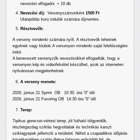
nevezést elfogadni. + 10 db
Nevezési díj:
Versenyszámonként
1500 Ft
Utánpótlás korú indulók számára díjmentes.
Résztvevők:
A verseny mindenki számára nyílt. A résztvevők lehetnek
egyének vagy klubok.A versenyen mindenki saját felelősségére
indul.
A benevezett versenyzők nevezésükkel elfogadták, hogy a
versenyen kép és videofelvétel készülhet, azok az interneten
nyilvánosan megjelenhetnek.
A verseny menete:
2026. június 21 Sprint OB 10:30. óra “0” idő
2026. június 21 Foxoring OB 14:30 óra “0” idő
Terep:
Tipikus gerecsei-vértesi terep, jól futható tölgyerdők,
részletgazdag sziklás hegyoldalak és technikás karszt
sziklagyepek jellemzik a területet. Néhol a csapadékos időjárás
következtében csalán illetve falgyom erősödött fel, de