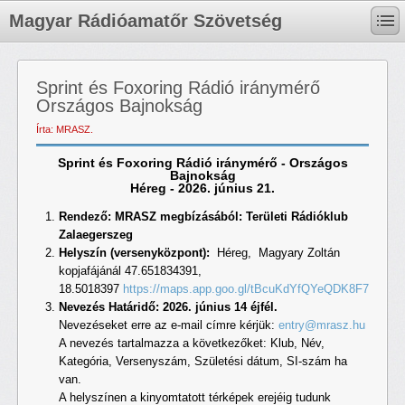
Magyar Rádióamatőr Szövetség
Sprint és Foxoring Rádió iránymérő
Országos Bajnokság
Írta: MRASZ.
Sprint és Foxoring Rádió iránymérő -
Országos
Bajnokság
Héreg -
2026. június 21.
Rendező: MRASZ megbízásából: Területi Rádióklub
Zalaegerszeg
Helyszín (versenyközpont):
Héreg, Magyary Zoltán
kopjafájánál 47.651834391,
18.5018397
https://maps.app.goo.gl/tBcuKdYfQYeQDK8F7
Nevezés Határidő: 2026. június 14 éjfél.
Nevezéseket erre az e-mail címre kérjük:
entry@mrasz.hu
A nevezés tartalmazza a következőket: Klub, Név,
Kategória, Versenyszám, Születési dátum, SI-szám ha
van.
A helyszínen a kinyomtatott térképek erejéig tudunk