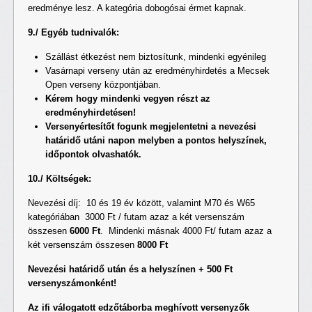
eredménye lesz. A kategória dobogósai érmet kapnak.
9./ Egyéb tudnivalók:
Szállást étkezést nem biztosítunk, mindenki egyénileg
Vasárnapi verseny után az eredményhirdetés a Mecsek
Open verseny központjában.
Kérem hogy mindenki vegyen részt az
eredményhirdetésen!
Versenyértesítőt fogunk megjelentetni a nevezési
határidő utáni napon melyben a pontos helyszínek,
időpontok olvashatók.
10./ Költségek:
Nevezési díj: 10 és 19 év között, valamint M70 és W65
kategóriában 3000 Ft / futam azaz a két versenszám
összesen
6000 Ft
. Mindenki másnak 4000 Ft/ futam azaz a
két versenszám összesen
8000 Ft
Nevezési határidő után és a helyszínen + 500 Ft
versenyszámonként!
Az ifi válogatott edzőtáborba meghívott versenyzők