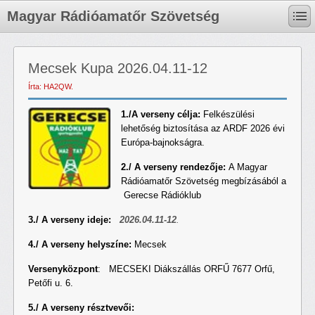
Magyar Rádióamatőr Szövetség
Mecsek Kupa 2026.04.11-12
Írta: HA2QW.
1./A verseny célja:
Felkészülési
lehetőség biztosítása az ARDF 2026 évi
Európa-bajnokságra.
2./ A verseny rendezője:
A Magyar
Rádióamatőr Szövetség megbízásából a
Gerecse Rádióklub
3./ A verseny ideje:
2026.04.11-12
.
4./ A verseny helyszíne:
Mecsek
Versenyközpont
: MECSEKI Diákszállás ORFŰ 7677 Orfű,
Petőfi u. 6.
5./ A verseny résztvevői: