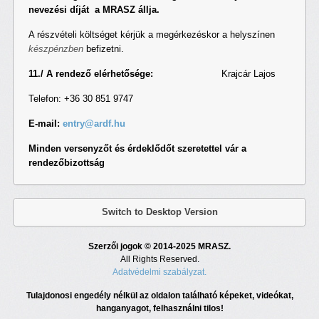
nevezési díját a MRASZ állja.
A részvételi költséget kérjük a megérkezéskor a helyszínen
készpénzben
befizetni.
11./ A rendező elérhetősége:
Krajcár Lajos
Telefon: +36 30 851 9747
E-mail:
entry@ardf.hu
Minden versenyzőt és érdeklődőt szeretettel vár a
rendezőbizottság
Switch to Desktop Version
Szerzői jogok © 2014-2025 MRASZ.
All Rights Reserved.
Adatvédelmi szabályzat.
Tulajdonosi engedély nélkül az oldalon található képeket, videókat,
hanganyagot, felhasználni tilos!