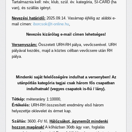
Tartalmaznia kell: név, klub, szül. év. kategória, SI-CARD (ha
van), és szállás igényt.
Nevezési határidő:
2025.09.14. Vasárnap éjfélig az alábbi e-
mail címen:
iborcsok@t-online.hu
,
Nevezés kizárólag e-mail címen lehetséges!
Versenyszám:
Összetett URH-RH pálya, vevőcserével. URH
pályával kezdés, majd a köztes célban vevőcsere után RH
pálya.
Mindenki saját felelősségére indulhat a versenyben! Az
utánpótlás kategória tagjai csak három fős csapatban
indulhatnak! (vegyes csapatok is-fiú / lány).
Tétkép:
méterarány 1:10000,
Értékelés:
URH-RH összesített eredmény első három
helyezettje oklevelet és érmet kap.
Szállás:
3600.-Ft/ fő,
Hálózsákot, ágyneműt mindenki
hozzon magának!
A kőházban 30db ágy van, foglalás