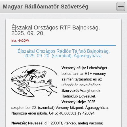
Magyar Rádióamatőr Szövetség
Éjszakai Országos RTF Bajnokság.
2025. 09. 20.
Írta: HA2QW.
Éjszakai Országos Rádiós Tájfutó Bajnokság.
2025. 09. 20. (szombat). Ágasegyháza.
Verseny célja:
Lehetőséget
biztosítani az RTF verseny
szinten tartásához és az
utánpótlás neveléséhez.
Szervező:
Aranyhomok
Rádióklub Egyesület.
Verseny ideje:
2025.
szeptember 20. (szombat) Verseny központ: Ágasegyháza,
Naprózsa erdei iskola. GPS: 46.868381 19.426094
Nevezés:
Nevezési díj: 2000Ft, (térkép, meleg vacsora)