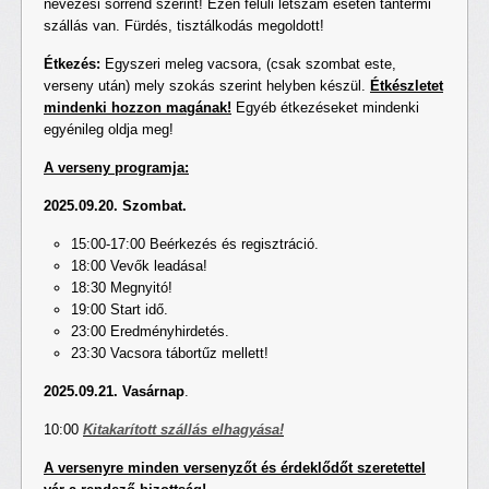
nevezési sorrend szerint! Ezen felüli létszám esetén tantermi
szállás van. Fürdés, tisztálkodás megoldott!
Étkezés:
Egyszeri meleg vacsora, (csak szombat este,
verseny után) mely szokás szerint helyben készül.
Étkészletet
mindenki hozzon magának!
Egyéb étkezéseket mindenki
egyénileg oldja meg!
A verseny programja:
2025.09.20. Szombat.
15:00-17:00 Beérkezés és regisztráció.
18:00 Vevők leadása!
18:30 Megnyitó!
19:00 Start idő.
23:00 Eredményhirdetés.
23:30 Vacsora tábortűz mellett!
2025.09.21. Vasárnap
.
10:00
Kitakarított szállás elhagyása!
A versenyre minden versenyzőt és érdeklődőt szeretettel