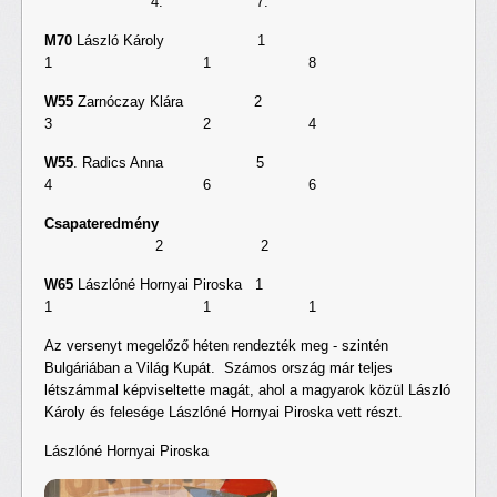
4. 7.
M70
László Károly 1
1 1 8
W55
Zarnóczay Klára 2
3 2 4
W55
. Radics Anna 5
4 6 6
Csapateredmény
2 2
W65
Lászlóné Hornyai Piroska 1
1 1 1
Az versenyt megelőző héten rendezték meg - szintén
Bulgáriában a Világ Kupát. Számos ország már teljes
létszámmal képviseltette magát, ahol a magyarok közül László
Károly és felesége Lászlóné Hornyai Piroska vett részt.
Lászlóné Hornyai Piroska