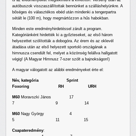
autóbuszok visszaszállítottak bennünket a szálláshelyünkre. A
bőséges és választékos ebéd után mindenki a tengerpartra
sétált le (100 m), hogy megmártózzon a hűs habokban.
Minden este eredményhirdetéssel zárult a program.
Kategóriánként hirdették ki a győzteseket, az első három
helyezettet szólították a dobogóra. Az érem és az oklevél
átadása után az első helyezett sportoló országának a
himnusza csendült fel, melyet a közönség felállva hallgatott
végig! (A Magyar Himnusz 7-szer szólt a bajnokságon!)
A magyar válogatott az alábbi eredményeket érte el:
Név, kategória Sprint
Foxoring RH URH
M60
Moravszki János 17
7 9 14
M60
Nagy György 4
5 11 15
Csapateredmény
: