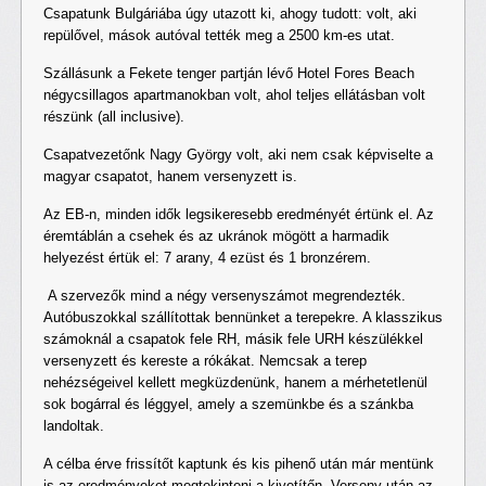
Csapatunk Bulgáriába úgy utazott ki, ahogy tudott: volt, aki
repülővel, mások autóval tették meg a 2500 km-es utat.
Szállásunk a Fekete tenger partján lévő Hotel Fores Beach
négycsillagos apartmanokban volt, ahol teljes ellátásban volt
részünk (all inclusive).
Csapatvezetőnk Nagy György volt, aki nem csak képviselte a
magyar csapatot, hanem versenyzett is.
Az EB-n, minden idők legsikeresebb eredményét értünk el. Az
éremtáblán a csehek és az ukránok mögött a harmadik
helyezést értük el: 7 arany, 4 ezüst és 1 bronzérem.
A szervezők mind a négy versenyszámot megrendezték.
Autóbuszokkal szállítottak bennünket a terepekre. A klasszikus
számoknál a csapatok fele RH, másik fele URH készülékkel
versenyzett és kereste a rókákat. Nemcsak a terep
nehézségeivel kellett megküzdenünk, hanem a mérhetetlenül
sok bogárral és léggyel, amely a szemünkbe és a szánkba
landoltak.
A célba érve frissítőt kaptunk és kis pihenő után már mentünk
is az eredményeket megtekinteni a kivetítőn. Verseny után az