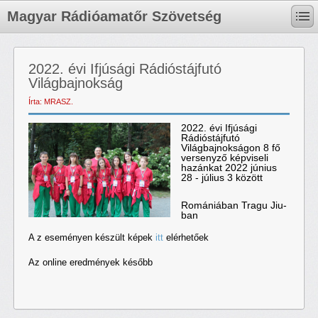
Magyar Rádióamatőr Szövetség
2022. évi Ifjúsági Rádióstájfutó
Világbajnokság
Írta: MRASZ.
2022. évi Ifjúsági
Rádióstájfutó
Világbajnokságon 8 fő
versenyző képviseli
hazánkat 2022 június
28 - július 3 között
Romániában Tragu Jiu-
ban
A z eseményen készült képek
itt
elérhetőek
Az online eredmények később