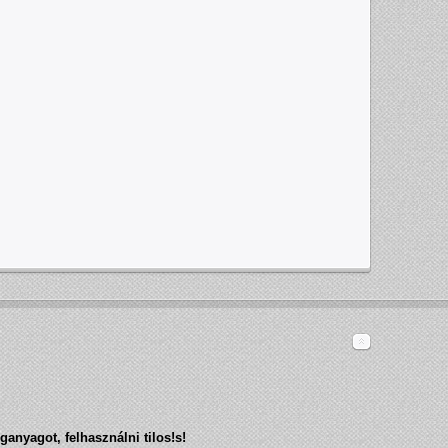
ganyagot, felhasználni tilos!
s!