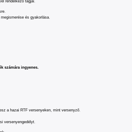
l rendelkező tagjai.
sre.
smerése és gyakorlása.
vők számára ingyenes.
esz a hazai RTF versenyeken, mint versenyző.
i versenyengedélyt.