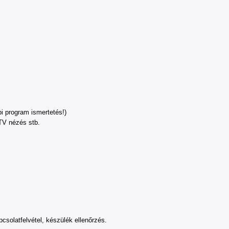
rogram ismertetés!)
V nézés stb.
olatfelvétel, készülék ellenőrzés.