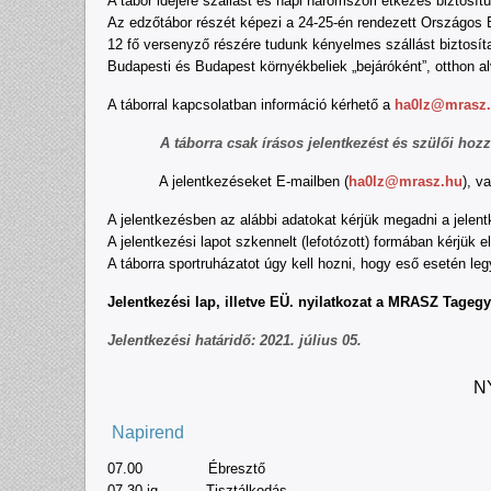
A tábor idejére szállást és napi háromszori étkezés biztosít
Az edzőtábor részét képezi a 24-25-én rendezett Országos 
12 fő versenyző részére tudunk kényelmes szállást biztosít
Budapesti és Budapest környékbeliek „bejáróként”, otthon a
A táborral kapcsolatban információ kérhető a
ha0lz@mrasz
A táborra csak írásos jelentkezést és szülői hozz
A jelentkezéseket E-mailben (
ha0lz@mrasz.hu
), v
A jelentkezésben az alábbi adatokat kérjük megadni a jelent
A jelentkezési lapot szkennelt (lefotózott) formában kérjük e
A táborra sportruházatot úgy kell hozni, hogy eső esetén le
Jelentkezési lap, illetve EÜ. nyilatkozat a MRASZ Tagegy
Jelentkezési határidő: 2021. július 05.
N
Napirend
07.00 Ébresztő
07.30-ig Tisztálkodás