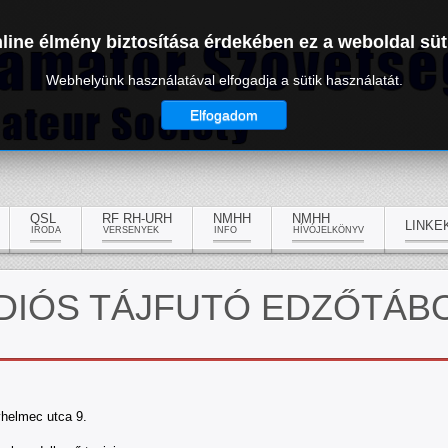
line élmény biztosítása érdekében ez a weboldal süt
Webhelyünk használatával elfogadja a sütik használatát.
Elfogadom
QSL
RF RH-URH
NMHH
NMHH
LINKE
IRODA
VERSENYEK
INFO
HÍVÓJELKÖNYV
ÁDIÓS TÁJFUTÓ EDZŐTÁBO
helmec utca 9.