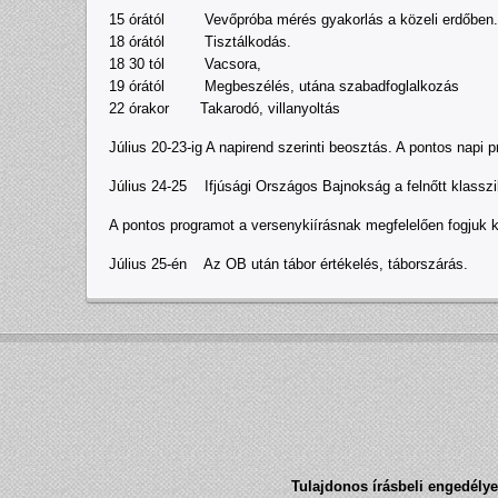
15 órától Vevőpróba mérés gyakorlás a közeli erdőben.
18 órától Tisztálkodás.
18 30 tól Vacsora,
19 órától Megbeszélés, utána szabadfoglalkozás
22 órakor Takarodó, villanyoltás
Július 20-23-ig A napirend szerinti beosztás. A pontos napi 
Július 24-25 Ifjúsági Országos Bajnokság a felnőtt klasszi
A pontos programot a versenykiírásnak megfelelően fogjuk ki
Július 25-én Az OB után tábor értékelés, táborszárás.
Tulajdonos írásbeli engedélye 