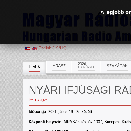
A legjobb on
English (US/UK)
2026
MRASZ
SZAKÁGAK
HÍREK
ESEMÉNYEK
NYÁRI IFJÚSÁGI R
Írta: HA2QW.
Időpontja
: 2021. július 19 - 25 között.
Központi helyszín
: MRASZ székház 1037, Budapest Király