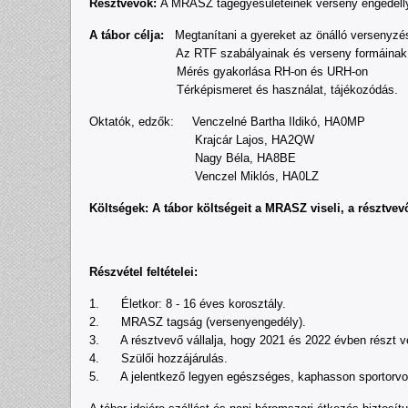
Résztvevők:
A MRASZ tagegyesületeinek verseny engedéllye
A tábor célja:
Megtanítani a gyereket az önálló versenyzé
Az RTF szabályainak és verseny formáinak megi
Mérés gyakorlása RH-on és URH-on
Térképismeret és használat, tájékozódás.
Oktatók, edzők: Venczelné Bartha Ildikó, HA0MP
Krajcár Lajos, HA2QW
Nagy Béla, HA8BE
Venczel Miklós, HA0LZ
Költségek: A tábor költségeit a MRASZ viseli, a résztve
Részvétel feltételei:
1. Életkor: 8 - 16 éves korosztály.
2. MRASZ tagság (versenyengedély).
3. A résztvevő vállalja, hogy 2021 és 2022 évben részt v
4. Szülői hozzájárulás.
5. A jelentkező legyen egészséges, kaphasson sportorvos