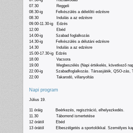
07.30 Reggeli
08.30-ig Felkészülés a délelőtti edzésre
08.30 Indulás a az edzésre
09.00-11.30-ig Edzés
12.00 Ebéd
14.00-ig Szabad foglalkozás
14.30-ig Felkészülés a délutáni edzésre
14.30 Indulás a az edzésre
15.00-17.30-ig Edzés
18.00 Vacsora
19.00 Megbeszélés (Napi értékelés, következő napi p
22.00-ig Szabadfoglalkozás. Társasjáték, QSO-zás, T
22.00 Takarodó, villanyoltás
Napi program
Július 19.
11 óráig Beérkezés, regisztráció, elhelyezkedés.
11.30 Táborrend ismertetése
12 órától Ebéd
13 órától Elbeszélgetés a sportolókkal. Személyes kapcs