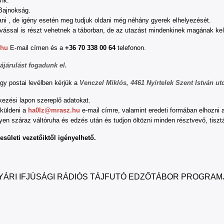
unk.
Bajnokság.
ani , de igény esetén meg tudjuk oldani még néhány gyerek elhelyezését.
lvással is részt vehetnek a táborban, de az utazást mindenkinek magának kel
.hu
E-mail címen és a
+36 70 338 00 64
telefonon.
ájárulást fogadunk el.
agy postai levélben kérjük a
Venczel Miklós, 4461 Nyírtelek Szent István ut
kezési lapon szereplő adatokat.
lküldeni a
ha0lz@mrasz.hu
e-mail címre, valamint eredeti formában elhozni 
gyen száraz váltóruha és edzés után és tudjon öltözni minden résztvevő, tiszt
esületi vezetőiktől igényelhető.
YÁRI IFJÚSÁGI RÁDIÓS TÁJFUTÓ EDZŐTÁBOR PROGRAM