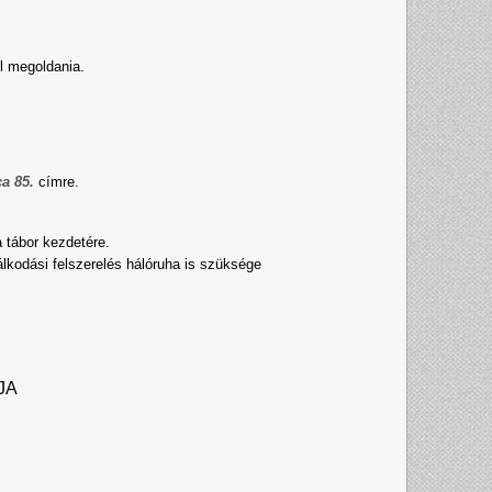
l megoldania.
ca 85.
címre.
a tábor kezdetére.
álkodási felszerelés hálóruha is szüksége
JA