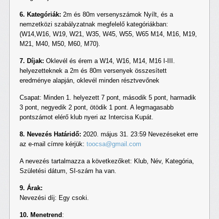
6. Kategóriák:
2m és 80m versenyszámok Nyílt, és a
nemzetközi szabályzatnak megfelelő kategóriákban:
(W14,W16, W19, W21, W35, W45, W55, W65 M14, M16, M19,
M21, M40, M50, M60, M70).
7. Díjak:
Oklevél és érem a W14, W16, M14, M16 I-III.
helyezetteknek a 2m és 80m versenyek összesített
eredménye alapján, oklevél minden résztvevőnek
Csapat: Minden 1. helyezett 7 pont, második 5 pont, harmadik
3 pont, negyedik 2 pont, ötödik 1 pont. A legmagasabb
pontszámot elérő klub nyeri az Intercisa Kupát.
8. Nevezés Határidő:
2020. május 31. 23:59 Nevezéseket erre
az e-mail címre kérjük:
toocsa@gmail.com
A nevezés tartalmazza a következőket: Klub, Név, Kategória,
Születési dátum, SI-szám ha van.
9. Árak:
Nevezési díj: Egy csoki.
10. Menetrend
: