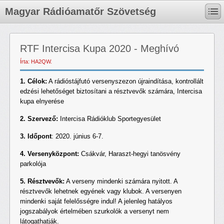
Magyar Rádióamatőr Szövetség
RTF Intercisa Kupa 2020 - Meghívó
Írta: HA2QW.
1. Célok:
A rádióstájfutó versenyszezon újraindítása, kontrollált
edzési lehetőséget biztosítani a résztvevők számára, Intercisa
kupa elnyerése
2. Szervező:
Intercisa Rádióklub Sportegyesület
3. Időpont
: 2020. június 6-7.
4. Versenyközpont:
Csákvár, Haraszt-hegyi tanösvény
parkolója
5. Résztvevők:
A verseny mindenki számára nyitott. A
résztvevők lehetnek egyének vagy klubok. A versenyen
mindenki saját felelősségre indul! A jelenleg hatályos
jogszabályok értelmében szurkolók a versenyt nem
látogathatják.