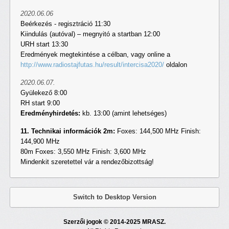
2020.06.06
Beérkezés - regisztráció 11:30
Kiindulás (autóval) – megnyitó a startban 12:00
URH start 13:30
Eredmények megtekintése a célban, vagy online a
http://www.radiostajfutas.hu/result/intercisa2020/
oldalon
2020.06.07.
Gyülekező 8:00
RH start 9:00
Eredményhirdetés:
kb. 13:00 (amint lehetséges)
11. Technikai információk 2m:
Foxes: 144,500 MHz Finish:
144,900 MHz
80m Foxes: 3,550 MHz Finish: 3,600 MHz
Mindenkit szeretettel vár a rendezőbizottság!
Switch to Desktop Version
Szerzői jogok © 2014-2025 MRASZ.