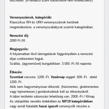
részvételt. (A rendező szerv kártérítésre nem kötelezhető!)
Versenyszámok, kategóriák:
Klasszikus RH és URH versenyszámok kerülnek
megrendezésre, a versenyszabályzat szerinti kategóriában.
Nevezési díj:
2000 Ft./fő
Megjegyzés:
A folyamatban lévő támogatások függvényében a nevezési
díjat csökkenteni fogjuk.
Szállás, (ágyneművel) bungalókban: 3.000.-Ft./fő naponta
Étkezés:
Szombat
vacsora: 1200.-Ft.
Vasárnap
reggeli: 600.-Ft. ebéd:
1200.-Ft.
Akik nem hagyományosan étkezek: (húsmentes, gluténmentes
vagy tejmentesen,) gondoskodniuk kell az étkezésükről.
A tábor területén sátorozási lehetőség van. 2000.-Ft./ fő/nap.
Az utánpótlás nevelés érdekében az
N/F19 kategóriákban
vagy annál fiatalabb
hazai igazolt
versenyzők részére a