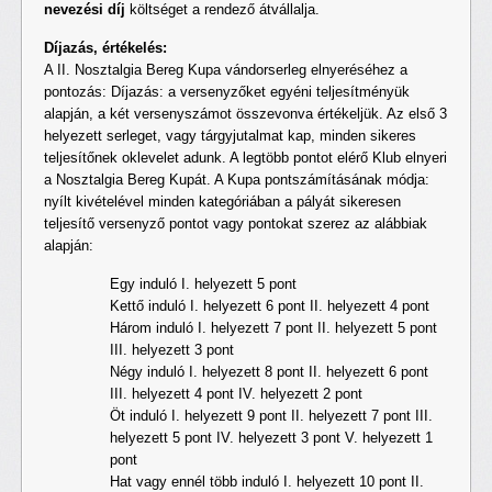
nevezési díj
költséget a rendező átvállalja.
Díjazás, értékelés:
A II. Nosztalgia Bereg Kupa vándorserleg elnyeréséhez a
pontozás: Díjazás: a versenyzőket egyéni teljesítményük
alapján, a két versenyszámot összevonva értékeljük. Az első 3
helyezett serleget, vagy tárgyjutalmat kap, minden sikeres
teljesítőnek oklevelet adunk. A legtöbb pontot elérő Klub elnyeri
a Nosztalgia Bereg Kupát. A Kupa pontszámításának módja:
nyílt kivételével minden kategóriában a pályát sikeresen
teljesítő versenyző pontot vagy pontokat szerez az alábbiak
alapján:
Egy induló I. helyezett 5 pont
Kettő induló I. helyezett 6 pont II. helyezett 4 pont
Három induló I. helyezett 7 pont II. helyezett 5 pont
III. helyezett 3 pont
Négy induló I. helyezett 8 pont II. helyezett 6 pont
III. helyezett 4 pont IV. helyezett 2 pont
Öt induló I. helyezett 9 pont II. helyezett 7 pont III.
helyezett 5 pont IV. helyezett 3 pont V. helyezett 1
pont
Hat vagy ennél több induló I. helyezett 10 pont II.