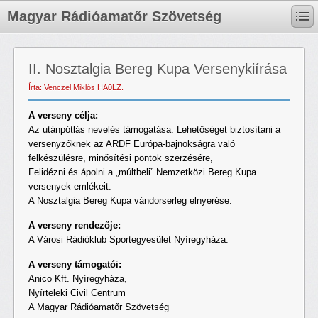
Magyar Rádióamatőr Szövetség
II. Nosztalgia Bereg Kupa Versenykiírása
Írta: Venczel Miklós HA0LZ.
A verseny célja:
Az utánpótlás nevelés támogatása. Lehetőséget biztosítani a
versenyzőknek az ARDF Európa-bajnokságra való
felkészülésre, minősítési pontok szerzésére,
Felidézni és ápolni a „múltbeli” Nemzetközi Bereg Kupa
versenyek emlékeit.
A Nosztalgia Bereg Kupa vándorserleg elnyerése.
A verseny rendezője:
A Városi Rádióklub Sportegyesület Nyíregyháza.
A verseny támogatói:
Anico Kft. Nyíregyháza,
Nyírteleki Civil Centrum
A Magyar Rádióamatőr Szövetség