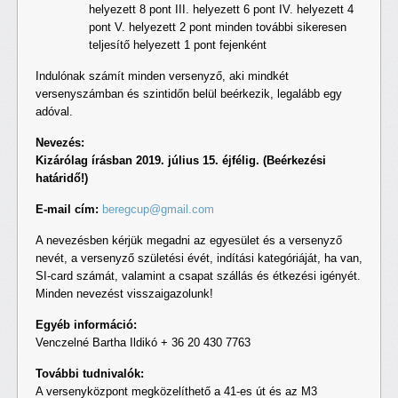
helyezett 8 pont III. helyezett 6 pont IV. helyezett 4
pont V. helyezett 2 pont minden további sikeresen
teljesítő helyezett 1 pont fejenként
Indulónak számít minden versenyző, aki mindkét
versenyszámban és szintidőn belül beérkezik, legalább egy
adóval.
Nevezés:
Kizárólag írásban 2019. július 15. éjfélig. (Beérkezési
határidő!)
E-mail cím:
beregcup@gmail.com
A nevezésben kérjük megadni az egyesület és a versenyző
nevét, a versenyző születési évét, indítási kategóriáját, ha van,
SI-card számát, valamint a csapat szállás és étkezési igényét.
Minden nevezést visszaigazolunk!
Egyéb információ:
Venczelné Bartha Ildikó + 36 20 430 7763
További tudnivalók:
A versenyközpont megközelíthető a 41-es út és az M3