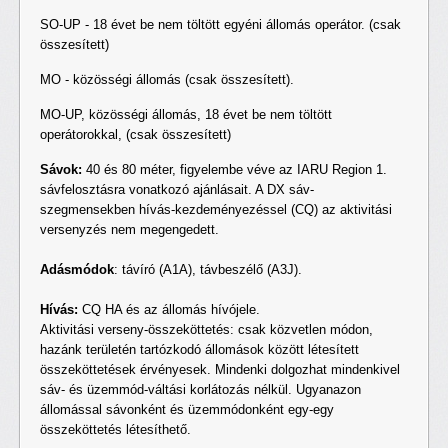
SO-UP - 18 évet be nem töltött egyéni állomás operátor. (csak
összesített)
MO - közösségi állomás (csak összesített).
MO-UP, közösségi állomás, 18 évet be nem töltött
operátorokkal, (csak összesített)
Sávok:
40 és 80 méter, figyelembe véve az IARU Region 1.
sávfelosztásra vonatkozó ajánlásait. A DX sáv-
szegmensekben hívás-kezdeményezéssel (CQ) az aktivitási
versenyzés nem megengedett.
Adásmódok
: távíró (A1A), távbeszélő (A3J).
Hívás:
CQ HA és az állomás hívójele.
Aktivitási verseny-összeköttetés: csak közvetlen módon,
hazánk területén tartózkodó állomások között létesített
összeköttetések érvényesek. Mindenki dolgozhat mindenkivel
sáv- és üzemmód-váltási korlátozás nélkül. Ugyanazon
állomással sávonként és üzemmódonként egy-egy
összeköttetés létesíthető.