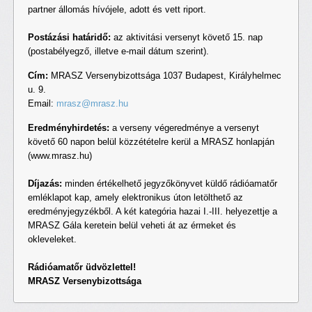
partner állomás hívójele, adott és vett riport.
Postázási határidő:
az aktivitási versenyt követő 15. nap
(postabélyegző, illetve e-mail dátum szerint).
Cím:
MRASZ Versenybizottsága 1037 Budapest, Királyhelmec
u. 9.
Email:
mrasz@mrasz.hu
Eredményhirdetés:
a verseny végeredménye a versenyt
követő 60 napon belül közzétételre kerül a MRASZ honlapján
(www.mrasz.hu)
Díjazás:
minden értékelhető jegyzőkönyvet küldő rádióamatőr
emléklapot kap, amely elektronikus úton letölthető az
eredményjegyzékből. A két kategória hazai I.-III. helyezettje a
MRASZ Gála keretein belül veheti át az érmeket és
okleveleket.
Rádióamatőr üdvözlettel!
MRASZ Versenybizottsága