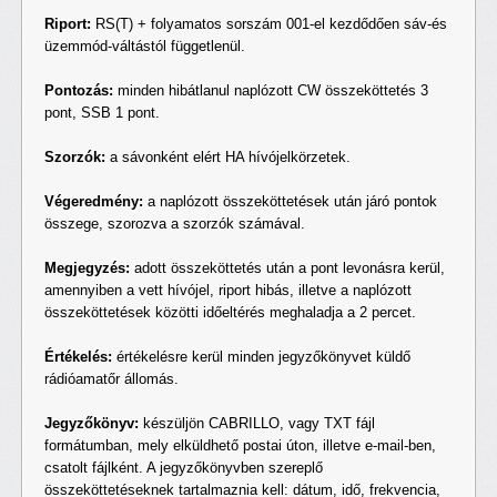
Riport:
RS(T) + folyamatos sorszám 001-el kezdődően sáv-és
üzemmód-váltástól függetlenül.
Pontozás:
minden hibátlanul naplózott CW összeköttetés 3
pont, SSB 1 pont.
Szorzók:
a sávonként elért HA hívójelkörzetek.
Végeredmény:
a naplózott összeköttetések után járó pontok
összege, szorozva a szorzók számával.
Megjegyzés:
adott összeköttetés után a pont levonásra kerül,
amennyiben a vett hívójel, riport hibás, illetve a naplózott
összeköttetések közötti időeltérés meghaladja a 2 percet.
Értékelés:
értékelésre kerül minden jegyzőkönyvet küldő
rádióamatőr állomás.
Jegyzőkönyv:
készüljön CABRILLO, vagy TXT fájl
formátumban, mely elküldhető postai úton, illetve e-mail-ben,
csatolt fájlként. A jegyzőkönyvben szereplő
összeköttetéseknek tartalmaznia kell: dátum, idő, frekvencia,