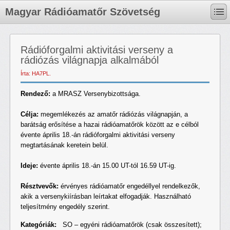
Magyar Rádióamatőr Szövetség
Rádióforgalmi aktivitási verseny a
rádiózás világnapja alkalmából
Írta: HA7PL.
Rendező:
a MRASZ Versenybizottsága.
Célja:
megemlékezés az amatőr rádiózás világnapján, a
barátság erősítése a hazai rádióamatőrök között az e célból
évente április 18.-án rádióforgalmi aktivitási verseny
megtartásának keretein belül.
Ideje:
évente április 18.-án 15.00 UT-tól 16.59 UT-ig.
Résztvevők:
érvényes rádióamatőr engedéllyel rendelkezők,
akik a versenykiírásban leírtakat elfogadják. Használható
teljesítmény engedély szerint.
Kategóriák:
SO – egyéni rádióamatőrök (csak összesített);