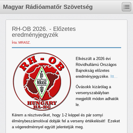
Magyar Rádióamatőr Szövetség
RH-OB 2026. - Előzetes
eredményjegyzék
Írta: MRASZ.
Elkészült a 2026 évi
Rövidhullámú Országos
Bajnokság előzetes
eredményjegyzéke.
Itt...
Óvásokk kizárólag a
versenyszabályban
megjelölt módon adhatók
le.
Kérem a résztvevőket, hogy 1-2 képpel és pár sornyi
élménybeszámolóval dobják fel a verseny értékelését! Ezeket
a végeredménnyel együtt jelentetjük meg.