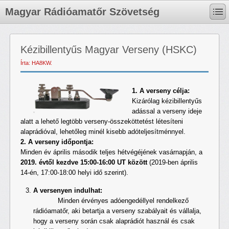
Magyar Rádióamatőr Szövetség
Kézibillentyűs Magyar Verseny (HSKC)
Írta: HA8KW.
1. A verseny célja:
Kizárólag kézibillentyűs
adással a verseny ideje
alatt a lehető legtöbb verseny-összeköttetést létesíteni
alaprádióval, lehetőleg minél kisebb adóteljesítménnyel.
2. A verseny időpontja:
Minden év április második teljes hétvégéjének vasárnapján, a
2019. évtől kezdve 15:00-16:00 UT között
(2019-ben április
14-én, 17:00-18:00 helyi idő szerint).
A versenyen indulhat:
Minden érvényes adóengedéllyel rendelkező
rádióamatőr, aki betartja a verseny szabályait és vállalja,
hogy a verseny során csak alaprádiót használ és csak