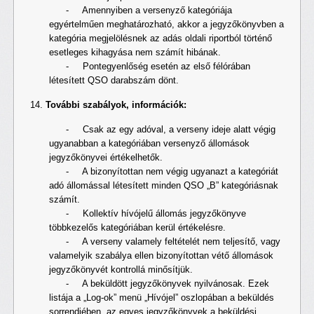
- Amennyiben a versenyző kategóriája
egyértelműen meghatározható, akkor a jegyzőkönyvben a
kategória megjelölésnek az adás oldali riportból történő
esetleges kihagyása nem számít hibának.
- Pontegyenlőség esetén az első félórában
létesített QSO darabszám dönt.
További szabályok, információk:
- Csak az egy adóval, a verseny ideje alatt végig
ugyanabban a kategóriában versenyző állomások
jegyzőkönyvei értékelhetők.
- A bizonyítottan nem végig ugyanazt a kategóriát
adó állomással létesített minden QSO „B” kategóriásnak
számít.
- Kollektív hívójelű állomás jegyzőkönyve
többkezelős kategóriában kerül értékelésre.
- A verseny valamely feltételét nem teljesítő, vagy
valamelyik szabálya ellen bizonyítottan vétő állomások
jegyzőkönyvét kontrollá minősítjük.
- A beküldött jegyzőkönyvek nyilvánosak. Ezek
listája a „Log-ok” menü „Hívójel” oszlopában a beküldés
sorrendjében, az egyes jegyzőkönyvek a beküldési