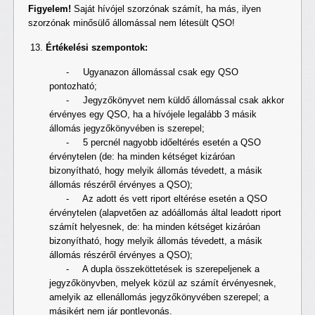
Figyelem!
Saját hívójel szorzónak számít, ha más, ilyen
szorzónak minősülő állomással nem létesült QSO!
Értékelési szempontok:
- Ugyanazon állomással csak egy QSO
pontozható;
- Jegyzőkönyvet nem küldő állomással csak akkor
érvényes egy QSO, ha a hívójele legalább 3 másik
állomás jegyzőkönyvében is szerepel;
- 5 percnél nagyobb időeltérés esetén a QSO
érvénytelen (de: ha minden kétséget kizáróan
bizonyítható, hogy melyik állomás tévedett, a másik
állomás részéről érvényes a QSO);
- Az adott és vett riport eltérése esetén a QSO
érvénytelen (alapvetően az adóállomás által leadott riport
számít helyesnek, de: ha minden kétséget kizáróan
bizonyítható, hogy melyik állomás tévedett, a másik
állomás részéről érvényes a QSO);
- A dupla összeköttetések is szerepeljenek a
jegyzőkönyvben, melyek közül az számít érvényesnek,
amelyik az ellenállomás jegyzőkönyvében szerepel; a
másikért nem jár pontlevonás.