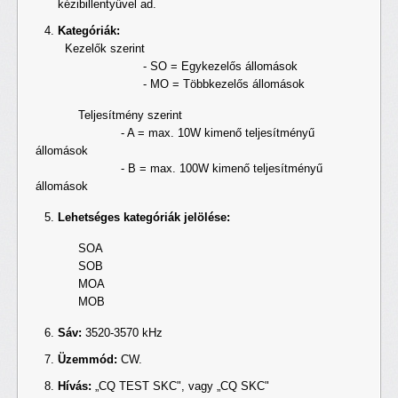
kézibillentyűvel ad.
Kategóriák:
Kezelők szerint
- SO = Egykezelős állomások
- MO = Többkezelős állomások
Teljesítmény szerint
- A = max. 10W kimenő teljesítményű
állomások
- B = max. 100W kimenő teljesítményű
állomások
Lehetséges kategóriák jelölése:
SOA
SOB
MOA
MOB
Sáv:
3520-3570 kHz
Üzemmód:
CW.
Hívás:
„CQ TEST SKC", vagy „CQ SKC"