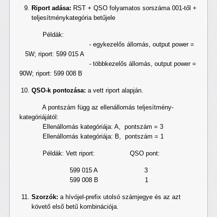
Riport adása:
RST + QSO folyamatos sorszáma 001-től +
teljesítménykategória betűjele
Példák:
- egykezelős állomás, output power =
5W; riport: 599 015 A
- többkezelős állomás, output power =
90W; riport: 599 008 B
QSO-k pontozása:
a vett riport alapján.
A pontszám függ az ellenállomás teljesítmény-
kategóriájától:
Ellenállomás kategóriája: A, pontszám = 3
Ellenállomás kategóriája: B, pontszám = 1
Példák: Vett riport: QSO pont:
599 015 A 3
599 008 B 1
Szorzók:
a hívójel-prefix utolsó számjegye és az azt
követő első betű kombinációja.