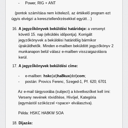
- Power, RIG + ANT
(pontok számítása nem kötelező, az értékelő program ezt
úgyis elvégzi a keresztellenőrzésekkel együtt…)
A jegyzőkönyvek beküldési határideje:
a versenyt
követő 15. nap (elküldés időpontja). Korrigált
jegyzőkönyvek a beküldési határidőig bármikor
újraküldhetők. Minden e-mailben beküldött jegyzőkönyv 2
munkanapon belül válasz e-mailben visszaigazolásra
kerül.
A jegyzőkönyvek beküldési címe:
- e-mailben:
hskc
(at)
ha8kux
(dot)
com
;
- postán: Provics Ferenc, Szeged-1, Pf. 620; 6701
Az e-mail tárgysorába (subject) a következőket kell írni:
Verseny nevének rövidítése, Hívójel, Kategória
(egymástól szóközzel <space> elválasztva).
Példa: HSKC HA8KW SOA
Díjazás: