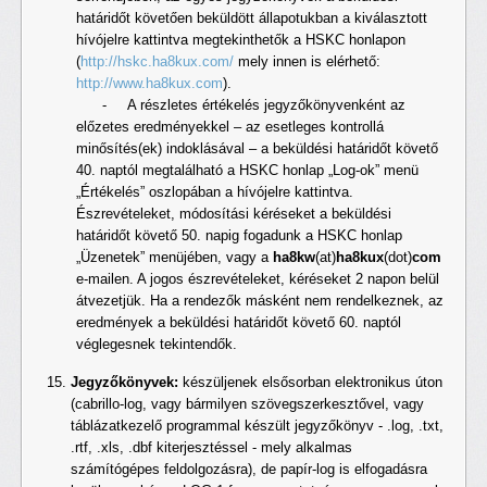
határidőt követően beküldött állapotukban a kiválasztott
hívójelre kattintva megtekinthetők a HSKC honlapon
(
http://hskc.ha8kux.com/
mely innen is elérhető:
http://www.ha8kux.com
).
- A részletes értékelés jegyzőkönyvenként az
előzetes eredményekkel – az esetleges kontrollá
minősítés(ek) indoklásával – a beküldési határidőt követő
40. naptól megtalálható a HSKC honlap „Log-ok” menü
„Értékelés” oszlopában a hívójelre kattintva.
Észrevételeket, módosítási kéréseket a beküldési
határidőt követő 50. napig fogadunk a HSKC honlap
„Üzenetek” menüjében, vagy a
ha8kw
(at)
ha8kux
(dot)
com
e-mailen. A jogos észrevételeket, kéréseket 2 napon belül
átvezetjük. Ha a rendezők másként nem rendelkeznek, az
eredmények a beküldési határidőt követő 60. naptól
véglegesnek tekintendők.
Jegyzőkönyvek:
készüljenek elsősorban elektronikus úton
(cabrillo-log, vagy bármilyen szövegszerkesztővel, vagy
táblázatkezelő programmal készült jegyzőkönyv - .log, .txt,
.rtf, .xls, .dbf kiterjesztéssel - mely alkalmas
számítógépes feldolgozásra), de papír-log is elfogadásra