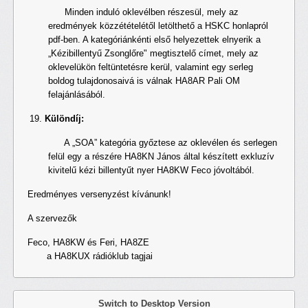
Minden induló oklevélben részesül, mely az
eredmények közzétételétől letölthető a HSKC honlapról
pdf-ben. A kategóriánkénti első helyezettek elnyerik a
„Kézibillentyű Zsonglőre" megtisztelő címet, mely az
oklevelükön feltüntetésre kerül, valamint egy serleg
boldog tulajdonosaivá is válnak HA8AR Pali OM
felajánlásából.
Különdíj:
A „SOA” kategória győztese az oklevélen és serlegen
felül egy a részére HA8KN János által készített exkluzív
kivitelű kézi billentyűt nyer HA8KW Feco jóvoltából.
Eredményes versenyzést kívánunk!
A szervezők
Feco, HA8KW és Feri, HA8ZE
a HA8KUX rádióklub tagjai
Switch to Desktop Version