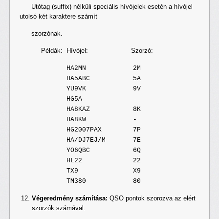
Utótag (suffix) nélküli speciális hívójelek esetén a hívójel
utolsó két karaktere számít
szorzónak.
Példák: Hívójel: Szorzó:
HA2MN 2M
HA5ABC 5A
YU9VK 9V
HG5A -
HA8KAZ 8K
HA8KW -
HG2007PAX 7P
HA/DJ7EJ/M 7E
YO6QBC 6Q
HL22 22
TX9 X9
TM380 80
Végeredmény számítása:
QSO pontok szorozva az elért
szorzók számával.