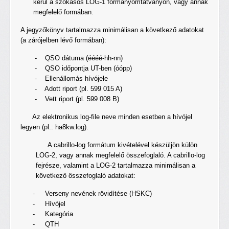
kerül a szokásos LOG-1 formanyomtatványon, vagy annak
megfelelő formában.
A jegyzőkönyv tartalmazza minimálisan a következő adatokat
(a zárójelben lévő formában):
- QSO dátuma (éééé-hh-nn)
- QSO időpontja UT-ben (óópp)
- Ellenállomás hívójele
- Adott riport (pl. 599 015 A)
- Vett riport (pl. 599 008 B)
Az elektronikus log-file neve minden esetben a hívójel
legyen (pl.: ha8kw.log).
A cabrillo-log formátum kivételével készüljön külön
LOG-2, vagy annak megfelelő összefoglaló. A cabrillo-log
fejrésze, valamint a LOG-2 tartalmazza minimálisan a
következő összefoglaló adatokat:
- Verseny nevének rövidítése (HSKC)
- Hívójel
- Kategória
- QTH