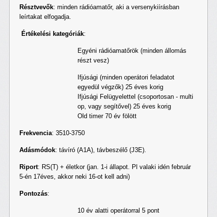
Résztvevők
: minden rádióamatőr, aki a versenykiírásban
leírtakat elfogadja.
Értékelési kategóriák
:
Egyéni rádióamatőrök (minden állomás
részt vesz)
Ifjúsági (minden operátori feladatot
egyedül végzők) 25 éves korig
Ifjúsági Felügyelettel (csoportosan - multi
op, vagy segítővel) 25 éves korig
Old timer 70 év fölött
Frekvencia
: 3510-3750
Adásmódok
: távíró (A1A), távbeszélő (J3E).
Riport
: RS(T) + életkor (jan. 1-i állapot. Pl valaki idén február
5-én 17éves, akkor neki 16-ot kell adni)
Pontozás
:
10 év alatti operátorral 5 pont