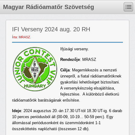
Magyar Rádióamatőr Szövetség
IFI Verseny 2024 aug. 20 RH
Írta: MRASZ.
Ifjúsági verseny.
Rendezője
: MRASZ
Célja
: Megemlékezés a nemzeti
ünnepről, a fiatal rádióamatőröknek
gyakorlási lehetőséget biztosítani.
A versenykészség elsajátítása,
fejlesztése. A különböző életkorú
rádióamatőrök barátságának erősítése.
Ideje
: 2024 augusztus 20.-án 17.30 UT-tól 18.30 UT-ig. 6 darab
10 perces periódusból áll (00-09, 10-19... 50-59 perc). Egy
állomással periódusonként és üzemmódonként 1-1
összeköttetés naplózható (összesen 12 db).