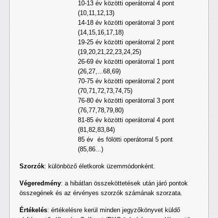
10-13 év közötti operátorral 4 pont
(10,11,12,13)
14-18 év közötti operátorral 3 pont
(14,15,16,17,18)
19-25 év közötti operátorral 2 pont
(19,20,21,22,23,24,25)
26-69 év közötti operátorral 1 pont
(26,27,...68,69)
70-75 év közötti operátorral 2 pont
(70,71,72,73,74,75)
76-80 év közötti operátorral 3 pont
(76,77,78,79,80)
81-85 év közötti operátorral 4 pont
(81,82,83,84)
85 év és fölötti operátorral 5 pont
(85,86...)
Szorzók
: különböző életkorok üzemmódonként.
Végeredmény
: a hibátlan összeköttetések után járó pontok
összegének és az érvényes szorzók számának szorzata.
Értékelés
: értékelésre kerül minden jegyzőkönyvet küldő