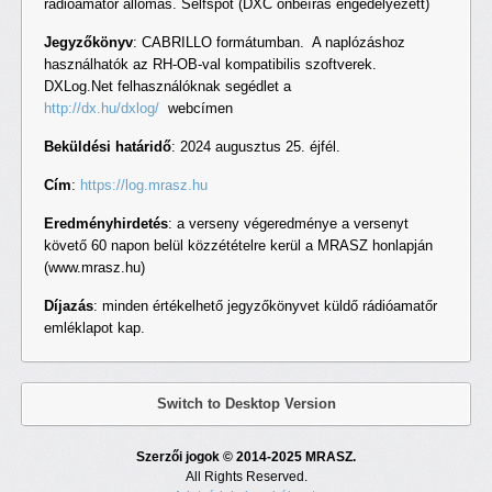
rádióamatőr állomás. Selfspot (DXC önbeírás engedélyezett)
Jegyzőkönyv
: CABRILLO formátumban. A naplózáshoz
használhatók az RH-OB-val kompatibilis szoftverek.
DXLog.Net felhasználóknak segédlet a
http://dx.hu/dxlog/
webcímen
Beküldési határidő
: 2024 augusztus 25. éjfél.
Cím
:
https://log.mrasz.hu
Eredményhirdetés
: a verseny végeredménye a versenyt
követő 60 napon belül közzétételre kerül a MRASZ honlapján
(www.mrasz.hu)
Díjazás
: minden értékelhető jegyzőkönyvet küldő rádióamatőr
emléklapot kap.
Switch to Desktop Version
Szerzői jogok © 2014-2025 MRASZ.
All Rights Reserved.