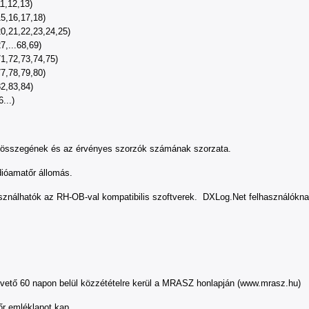
11,12,13)
15,16,17,18)
20,21,22,23,24,25)
7,...68,69)
71,72,73,74,75)
77,78,79,80)
82,83,84)
...)
ok összegének és az érvényes szorzók számának szorzata.
dióamatőr állomás.
nálhatók az RH-OB-val kompatibilis szoftverek. DXLog.Net felhasználókna
vető 60 napon belül közzétételre kerül a MRASZ honlapján (www.mrasz.hu)
őr emléklapot kap.