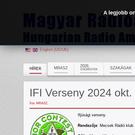
A legjobb on
English (US/UK)
2026
MRASZ
SZAKÁGAK
HÍREK
ESEMÉNYEK
IFI Verseny 2024 okt
Írta: MRASZ.
Ifjúsági verseny.
Rendezője
: Mecsek Rádió klub