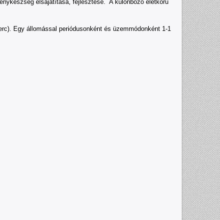
senykészség elsajátítása, fejlesztése. A különböző életkorú
9 perc). Egy állomással periódusonként és üzemmódonként 1-1