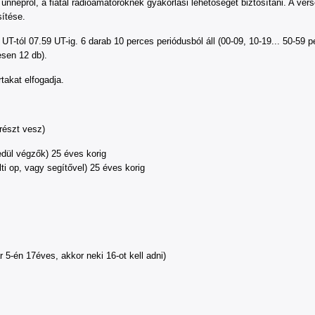
nnepről, a fiatal rádióamatőröknek gyakorlási lehetőséget biztosítani. A ver
ítése.
 UT-tól 07.59 UT-ig. 6 darab 10 perces periódusból áll (00-09, 10-19... 50-5
sen 12 db).
takat elfogadja.
részt vesz)
yedül végzők) 25 éves korig
lti op, vagy segítővel) 25 éves korig
uár 5-én 17éves, akkor neki 16-ot kell adni)