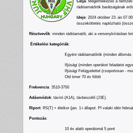
Célja
: Megemlékezés a nemzeti ü
rádióamatőrök barátságának erős
Ideje
: 2024 október 23.-án 07.00
összeköttetés naplózható (össze
Résztvevők
: minden rádióamatőr, aki a versenykiírásban leír
Értékelési kategóriák
:
Egyéni rádióamatőrök (minden állomás 
Ifjúsági (minden operátori feladatot eg
Ifjúsági Felügyelettel (csoportosan - mu
Old timer 70 év fölött
Frekvencia
: 3510-3750
Adásmódok
: távíró (A1A), távbeszélő (J3E).
Riport
: RS(T) + életkor (jan. 1-i állapot. Pl valaki idén febr
Pontozás
:
10 év alatti operátorral 5 pont