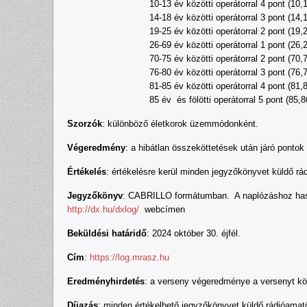
10-13 év közötti operátorral 4 pont (10,
14-18 év közötti operátorral 3 pont (14,
19-25 év közötti operátorral 2 pont (19,
26-69 év közötti operátorral 1 pont (26,2
70-75 év közötti operátorral 2 pont (70,
76-80 év közötti operátorral 3 pont (76,
81-85 év közötti operátorral 4 pont (81,
85 év és fölötti operátorral 5 pont (85,86
Szorzók
: különböző életkorok üzemmódonként.
Végeredmény
: a hibátlan összeköttetések után járó pont
Értékelés
: értékelésre kerül minden jegyzőkönyvet küldő rá
Jegyzőkönyv
: CABRILLO formátumban. A naplózáshoz hasz
http://dx.hu/dxlog/
webcímen
Beküldési határidő
: 2024 október 30. éjfél.
Cím
:
https://log.mrasz.hu
Eredményhirdetés
: a verseny végeredménye a versenyt kö
Díjazás
: minden értékelhető jegyzőkönyvet küldő rádióamat