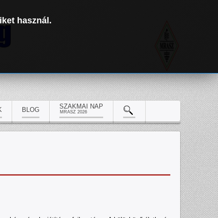
iket használ.
SZAKMAI NAP
K
BLOG
MRASZ 2026