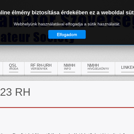
line élmény biztosítása érdekében ez a weboldal süt
Webhelyünk használatával elfogadja a sütik használatát.
Elfogadom
QSL
RF RH-URH
NMHH
NMHH
LINKE
IRODA
VERSENYEK
INFO
HÍVÓJELKÖNYV
. 23 RH