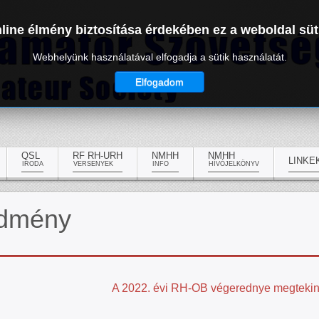
line élmény biztosítása érdekében ez a weboldal süt
Webhelyünk használatával elfogadja a sütik használatát.
Elfogadom
QSL
RF RH-URH
NMHH
NMHH
LINKE
IRODA
VERSENYEK
INFO
HÍVÓJELKÖNYV
edmény
A 2022. évi RH-OB végerednye megtekinthe