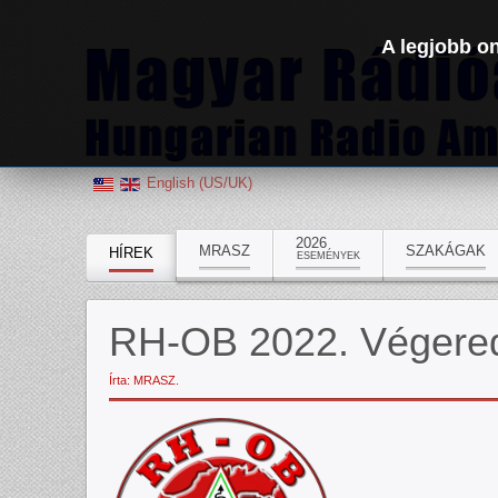
A legjobb on
English (US/UK)
2026
MRASZ
SZAKÁGAK
HÍREK
ESEMÉNYEK
RH-OB 2022. Véger
Írta: MRASZ.