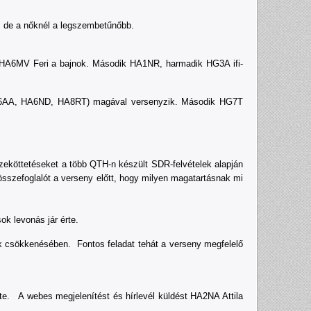
, de a nőknél a legszembetűnőbb.
ő HA6MV Feri a bajnok. Második HA1NR, harmadik HG3A ifi-
 (HA6AA, HA6ND, HA8RT) magával versenyzik. Második HG7T
zeköttetéseket a több QTH-n készült SDR-felvételek alapján
sszefoglalót a verseny előtt, hogy milyen magatartásnak mi
ok levonás jár érte.
ak csökkenésében. Fontos feladat tehát a verseny megfelelő
. A webes megjelenítést és hírlevél küldést HA2NA Attila