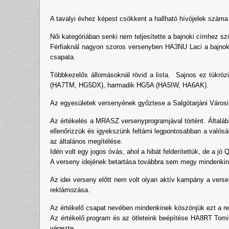
A tavalyi évhez képest csökkent a hallható hívójelek szám
Női kategóriában senki nem teljesítette a bajnoki címhez sz
Férfiaknál nagyon szoros versenyben HA3NU Laci a bajnok
csapata.
Többkezelős állomásoknál rövid a lista. Sajnos ez tükr
(HA7TM, HG5DX), harmadik HG5A (HA5IW, HA6AK).
Az egyesületek versenyének győztese a Salgótarjáni Városi
Az értékelés a MRASZ versenyprogramjával történt. Általáb
ellenőrizzük és igyekszünk feltárni legpontosabban a való
az általános megítélése.
Idén volt egy jogos óvás, ahol a hibát felderítettük, de a jó 
A verseny idejének betartása továbbra sem megy mindenkinek.
Az idei verseny előtt nem volt olyan aktív kampány a vers
reklámozása.
Az értékelő csapat nevében mindenkinek köszönjük ezt a r
Az értékelő program és az ötleteink beépítése HA8RT Tom
végezte.