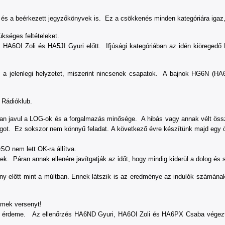
a és a beérkezett jegyzőkönyvek is. Ez a csökkenés minden kategóriára igaz
ükséges feltételeket.
 HA6OI Zoli és HA5JI Gyuri előtt. Ifjúsági kategóriában az idén kiöreged
özi a jelenlegi helyzetet, miszerint nincsenek csapatok. A bajnok HG6N
 Rádióklub.
an javul a LOG-ok és a forgalmazás minősége. A hibás vagy annak vélt öss
ságot. Ez sokszor nem könnyű feladat. A következő évre készítünk majd egy ö
QSO nem lett OK-ra állítva.
 Páran annak ellenére javítgatják az időt, hogy mindig kiderül a dolog és s
eny előtt mint a múltban. Ennek látszik is az eredménye az indulók számán
emek versenyt!
i érdeme. Az ellenőrzés HA6ND Gyuri, HA6OI Zoli és HA6PX Csaba végezte