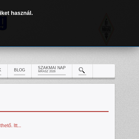
iket használ.
SZAKMAI NAP
K
BLOG
MRASZ 2026
tő. Itt...