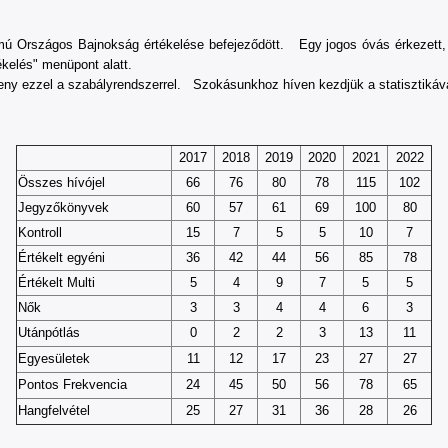
mú Országos Bajnokság értékelése befejeződött. Egy jogos óvás érkezett, 
kelés" menüpont alatt.
seny ezzel a szabályrendszerrel. Szokásunkhoz híven kezdjük a statisztikáva
2017
2018
2019
2020
2021
2022
Összes hívójel
66
76
80
78
115
102
Jegyzőkönyvek
60
57
61
69
100
80
Kontroll
15
7
5
5
10
7
Értékelt egyéni
36
42
44
56
85
78
Értékelt Multi
5
4
9
7
5
5
Nők
3
3
4
4
6
3
Utánpótlás
0
2
2
3
13
11
Egyesületek
11
12
17
23
27
27
Pontos Frekvencia
24
45
50
56
78
65
Hangfelvétel
25
27
31
36
28
26