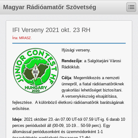
Magyar Rádióamatőr Szövetség
IFI Verseny 2021 okt. 23 RH
Írta: MRASZ.
Ifjúsági verseny.
Rendezője
: a Salgótarjáni Városi
Rádióklub.
Célja
: Megemlékezés a nemzeti
ünnepről, a fiatal rádióamatőröknek
gyakorlási lehetőséget biztosítani.
A versenykészség elsajátítása,
fejlesztése. A különböző életkorú rádióamatőrök barátságának
erősítése.
Ideje
: 2021 október 23.-án 07.00 UT-tól 07.59 UT-ig. 6 darab 10
perces periódusból áll (00-09, 10-19... 50-59 perc). Egy
állomással periódusonként és üzemmódonként 1-1
összeköttetés naplózható (összesen 12 db).