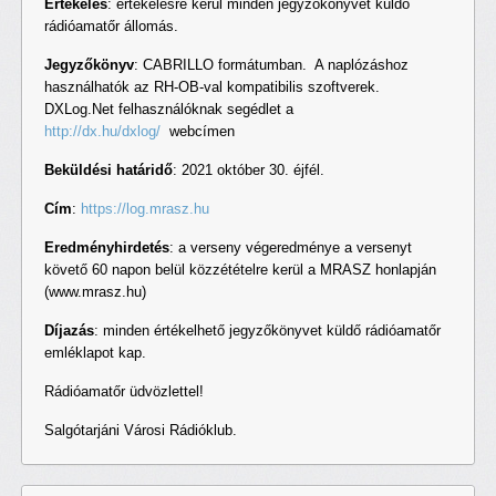
Értékelés
: értékelésre kerül minden jegyzőkönyvet küldő
rádióamatőr állomás.
Jegyzőkönyv
: CABRILLO formátumban. A naplózáshoz
használhatók az RH-OB-val kompatibilis szoftverek.
DXLog.Net felhasználóknak segédlet a
http://dx.hu/dxlog/
webcímen
Beküldési határidő
: 2021 október 30. éjfél.
Cím
:
https://log.mrasz.hu
Eredményhirdetés
: a verseny végeredménye a versenyt
követő 60 napon belül közzétételre kerül a MRASZ honlapján
(www.mrasz.hu)
Díjazás
: minden értékelhető jegyzőkönyvet küldő rádióamatőr
emléklapot kap.
Rádióamatőr üdvözlettel!
Salgótarjáni Városi Rádióklub.