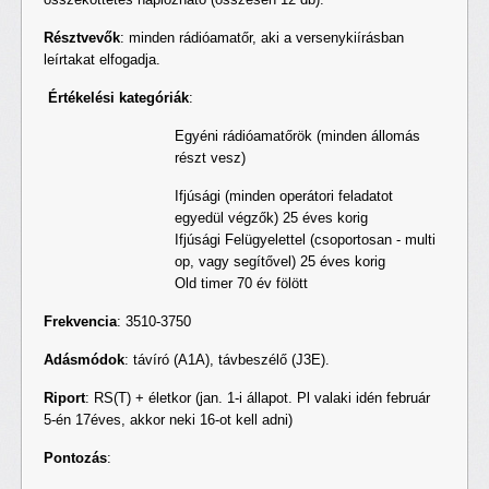
Résztvevők
: minden rádióamatőr, aki a versenykiírásban
leírtakat elfogadja.
Értékelési kategóriák
:
Egyéni rádióamatőrök (minden állomás
részt vesz)
Ifjúsági (minden operátori feladatot
egyedül végzők) 25 éves korig
Ifjúsági Felügyelettel (csoportosan - multi
op, vagy segítővel) 25 éves korig
Old timer 70 év fölött
Frekvencia
: 3510-3750
Adásmódok
: távíró (A1A), távbeszélő (J3E).
Riport
: RS(T) + életkor (jan. 1-i állapot. Pl valaki idén február
5-én 17éves, akkor neki 16-ot kell adni)
Pontozás
: