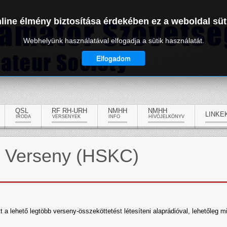
line élmény biztosítása érdekében ez a weboldal süt
Webhelyünk használatával elfogadja a sütik használatát.
Elfogadom
QSL
RF RH-URH
NMHH
NMHH
LINKE
IRODA
VERSENYEK
INFO
HÍVÓJELKÖNYV
r Verseny (HSKC)
ehető legtöbb verseny-összeköttetést létesíteni alaprádióval, lehetőleg mi