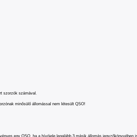
t szorzók számával.
zorzónak minősülő állomással nem létesült QSO!
es egy QSO, ha a hívójele legalább 3 másik állomás jegyzőkönyvében is