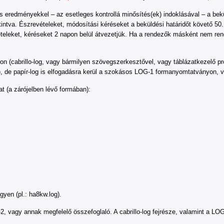
edményekkel – az esetleges kontrollá minősítés(ek) indoklásával – a bekül
ttintva. Észrevételeket, módosítási kéréseket a beküldési határidőt követő 
teleket, kéréseket 2 napon belül átvezetjük. Ha a rendezők másként nem ren
n (cabrillo-log, vagy bármilyen szövegszerkesztővel, vagy táblázatkezelő progr
a), de papír-log is elfogadásra kerül a szokásos LOG-1 formanyomtatványon,
 (a zárójelben lévő formában):
yen (pl.: ha8kw.log).
 vagy annak megfelelő összefoglaló. A cabrillo-log fejrésze, valamint a LO