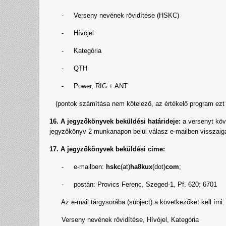
- Verseny nevének rövidítése (HSKC)
- Hívójel
- Kategória
- QTH
- Power, RIG + ANT
(pontok számítása nem kötelező, az értékelő program ezt ú
16. A jegyzőkönyvek beküldési határideje:
a versenyt köve
jegyzőkönyv 2 munkanapon belül válasz e-mailben visszaiga
17. A jegyzőkönyvek beküldési címe:
- e-mailben:
hskc
(at)
ha8kux
(dot)
com
;
- postán: Provics Ferenc, Szeged-1, Pf. 620; 6701
Az e-mail tárgysorába (subject) a következőket kell írni:
Verseny nevének rövidítése, Hívójel, Kategória