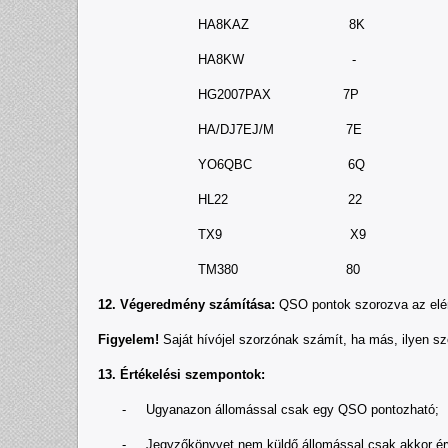
HA8KAZ 8K
HA8KW -
HG2007PAX 7P
HA/DJ7EJ/M 7E
YO6QBC 6Q
HL22 22
TX9 X9
TM380 80
12. Végeredmény számítása:
QSO pontok szorozva az elér
Figyelem!
Saját hívójel szorzónak számít, ha más, ilyen s
13. Értékelési szempontok:
- Ugyanazon állomással csak egy QSO pontozható;
- Jegyzőkönyvet nem küldő állomással csak akkor érvény