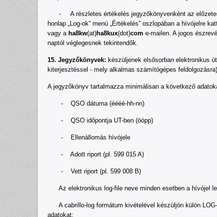
- A részletes értékelés jegyzőkönyvenként az előzetes er
honlap „Log-ok” menü „Értékelés” oszlopában a hívójelre ka
vagy a
ha8kw
(at)
ha8kux
(dot)
com
e-mailen. A jogos észrevé
naptól véglegesnek tekintendők.
15. Jegyzőkönyvek:
készüljenek elsősorban elektronikus úto
kiterjesztéssel - mely alkalmas számítógépes feldolgozásr
A jegyzőkönyv tartalmazza minimálisan a következő adatokat
- QSO dátuma (éééé-hh-nn)
- QSO időpontja UT-ben (óópp)
- Ellenállomás hívójele
- Adott riport (pl. 599 015 A)
- Vett riport (pl. 599 008 B)
Az elektronikus log-file neve minden esetben a hívójel leg
A cabrillo-log formátum kivételével készüljön külön LOG-2,
adatokat: