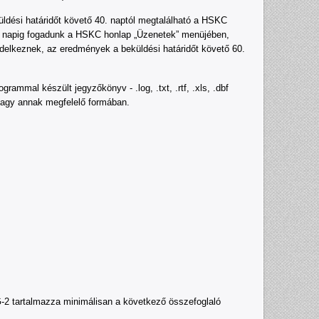
dési határidőt követő 40. naptól megtalálható a HSKC
50. napig fogadunk a HSKC honlap „Üzenetek” menüjében,
delkeznek, az eredmények a beküldési határidőt követő 60.
ammal készült jegyzőkönyv - .log, .txt, .rtf, .xls, .dbf
 vagy annak megfelelő formában.
G-2 tartalmazza minimálisan a következő összefoglaló