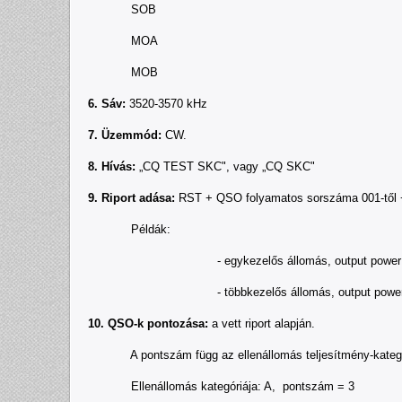
SOB
MOA
MOB
6. Sáv:
3520-3570 kHz
7. Üzemmód:
CW.
8. Hívás:
„CQ TEST SKC", vagy „CQ SKC"
9. Riport adása:
RST + QSO folyamatos sorszáma 001-től + 
Példák:
- egykezelős állomás, output power = 5W;
- többkezelős állomás, output power = 90W;
10. QSO-k pontozása:
a vett riport alapján.
A pontszám függ az ellenállomás teljesítmény-kategór
Ellenállomás kategóriája: A, pontszám = 3