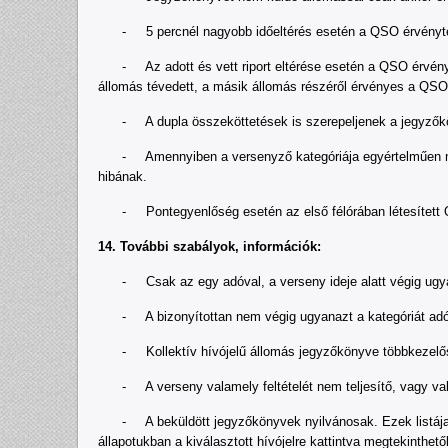
- 5 percnél nagyobb időeltérés esetén a QSO érvénytelen 
- Az adott és vett riport eltérése esetén a QSO érvénytel
állomás tévedett, a másik állomás részéről érvényes a QSO
- A dupla összeköttetések is szerepeljenek a jegyzőköny
- Amennyiben a versenyző kategóriája egyértelműen megha
hibának.
- Pontegyenlőség esetén az első félórában létesített
14. További szabályok, információk:
- Csak az egy adóval, a verseny ideje alatt végig ugyan
- A bizonyítottan nem végig ugyanazt a kategóriát adó á
- Kollektív hívójelű állomás jegyzőkönyve többkezelős k
- A verseny valamely feltételét nem teljesítő, vagy valam
- A beküldött jegyzőkönyvek nyilvánosak. Ezek listája a 
állapotukban a kiválasztott hívójelre kattintva megtekinthe