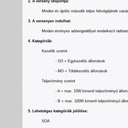
2. A verseny időpontja:
Minden év április második teljes hétvégéjének vasár
3. A versenyen indulhat:
Minden érvényes adóengedéllyel rendelkező rádióamatőr, ak
4. Kategóriák:
Kezelők szerint
- SO = Egykezelős állomások
- MO = Többkezelős állomások
Teljesítmény szerint
- A = max. 10W kimenő teljesítményű állom
- B = max. 100W kimenő teljesítményű állo
5. Lehetséges kategóriák jelölése:
SOA