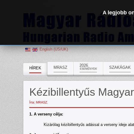
A legjobb on
English (US/UK)
2026
MRASZ
SZAKÁGAK
HÍREK
ESEMÉNYEK
Kézibillentyűs Magya
Írta: MRASZ.
1. A verseny célja:
Kizárólag kézibillentyűs adással a verseny ideje alatt a l