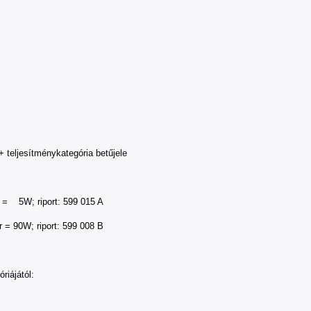
teljesítménykategória betűjele
 riport: 599 015 A
 riport: 599 008 B
iájától: