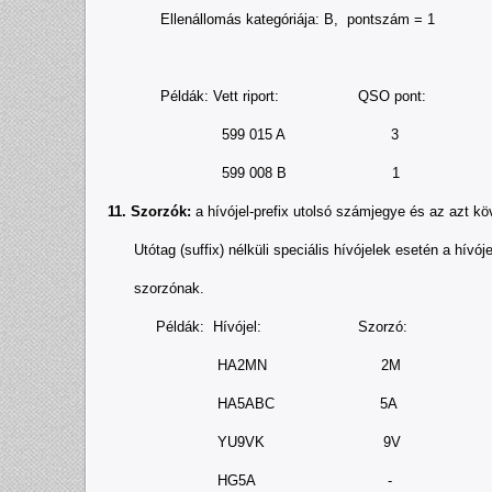
Ellenállomás kategóriája: B, pontszám = 1
Példák: Vett riport: QSO pont:
599 015 A 3
599 008 B 1
11. Szorzók:
a hívójel-prefix utolsó számjegye és az azt k
Utótag (suffix) nélküli speciális hívójelek esetén a hívóje
szorzónak.
Példák: Hívójel: Szorzó:
HA2MN 2M
HA5ABC 5A
YU9VK 9V
HG5A -