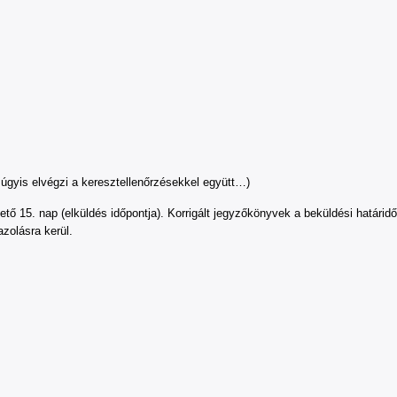
gyis elvégzi a keresztellenőrzésekkel együtt…)
tő 15. nap (elküldés időpontja). Korrigált jegyzőkönyvek a beküldési határid
zolásra kerül.