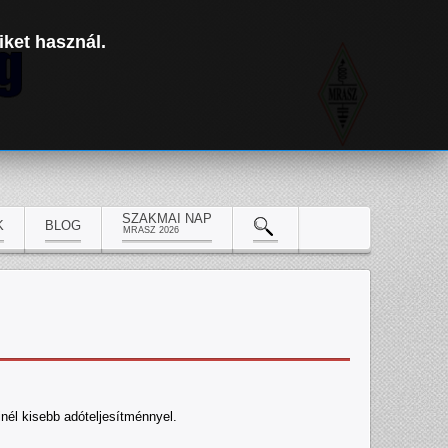
iket használ.
SZAKMAI NAP
K
BLOG
MRASZ 2026
nél kisebb adóteljesítménnyel.