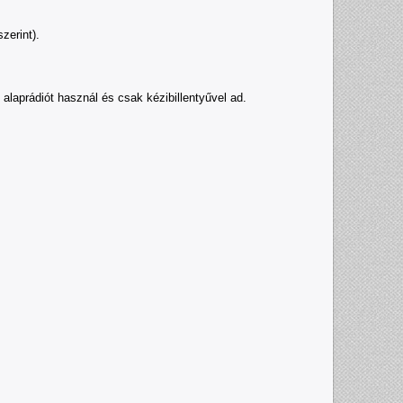
zerint).
aprádiót használ és csak kézibillentyűvel ad.