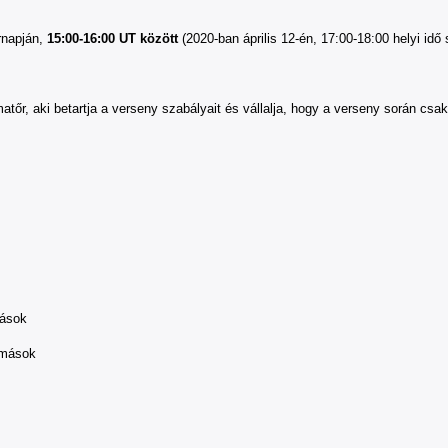
napján,
15:00-16:00 UT között
(2020-ban április 12-én, 17:00-18:00 helyi idő s
i betartja a verseny szabályait és vállalja, hogy a verseny során csak al
ások
mások