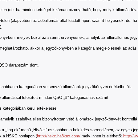
(de: ha minden kétséget kizáróan bizonyítható, hogy melyik állomás téved
en (alapvetően az adóállomás által leadott riport számít helyesnek, de: ha
);
vben, melyek közül az számít érvényesnek, amelyik az ellenállomás jegyz
tározható, akkor a jegyzőkönyvben a kategória megjelölésnek az adás olda
 QSO darabszám dönt.
abban a kategóriában versenyző állomások jegyzőkönyvei értékelhetők.
llomással létesített minden QSO „B” kategóriásnak számít.
ategóriában kerül értékelésre.
elyik szabálya ellen bizonyítottan vétő állomások jegyzőkönyvét kontrollá 
„Log-ok” menü „Hívójel” oszlopában a beküldés sorrendjében, az egyes jegy
tők a HSKC honlapon (
http://hskc.ha8kux.com/
mely innen is elérhető:
http://