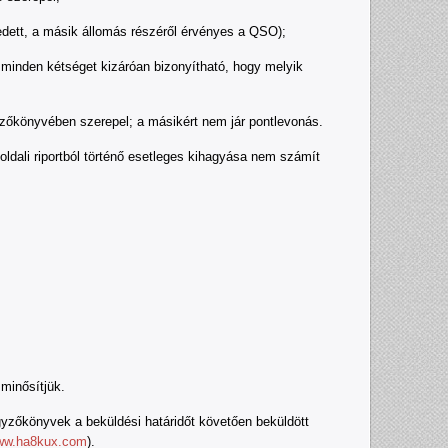
ett, a másik állomás részéről érvényes a QSO);
 minden kétséget kizáróan bizonyítható, hogy melyik
őkönyvében szerepel; a másikért nem jár pontlevonás.
li riportból történő esetleges kihagyása nem számít
minősítjük.
zőkönyvek a beküldési határidőt követően beküldött
www.ha8kux.com
).