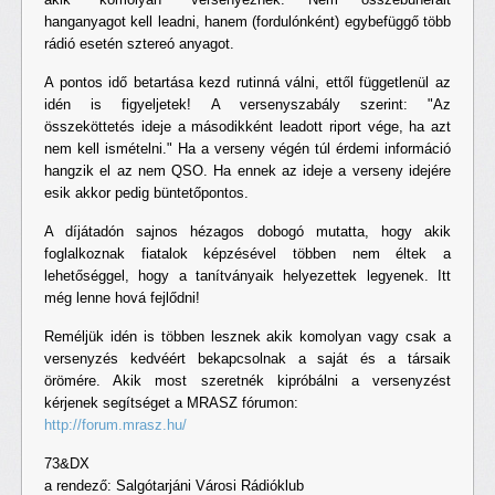
hanganyagot kell leadni, hanem (fordulónként) egybefüggő több
rádió esetén sztereó anyagot.
A pontos idő betartása kezd rutinná válni, ettől függetlenül az
idén is figyeljetek! A versenyszabály szerint: "Az
összeköttetés ideje a másodikként leadott riport vége, ha azt
nem kell ismételni." Ha a verseny végén túl érdemi információ
hangzik el az nem QSO. Ha ennek az ideje a verseny idejére
esik akkor pedig büntetőpontos.
A díjátadón sajnos hézagos dobogó mutatta, hogy akik
foglalkoznak fiatalok képzésével többen nem éltek a
lehetőséggel, hogy a tanítványaik helyezettek legyenek. Itt
még lenne hová fejlődni!
Reméljük idén is többen lesznek akik komolyan vagy csak a
versenyzés kedvéért bekapcsolnak a saját és a társaik
örömére. Akik most szeretnék kipróbálni a versenyzést
kérjenek segítséget a MRASZ fórumon:
http://forum.mrasz.hu/
73&DX
a rendező: Salgótarjáni Városi Rádióklub