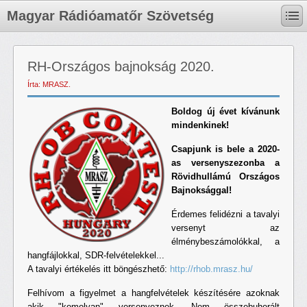
Magyar Rádióamatőr Szövetség
RH-Országos bajnokság 2020.
Írta: MRASZ.
Boldog új évet kívánunk
mindenkinek!
Csapjunk is bele a 2020-
as versenyszezonba a
Rövidhullámú Országos
Bajnoksággal!
Érdemes felidézni a tavalyi
versenyt az
élménybeszámolókkal, a
hangfájlokkal, SDR-felvételekkel...
A tavalyi értékelés itt böngészhető:
http://rhob.mrasz.hu/
Felhívom a figyelmet a hangfelvételek készítésére azoknak
akik "komolyan" versenyeznek. Nem összebuherált