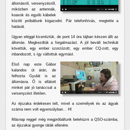
állomásról, versenyzésről,
miközben az antennák,
koaxok és egyéb kábelek
között próbáltunk kiigazodni. Pár telefonhívás, megtette a
hatását.
Ugyan eléggé kicentiztük, de pont 14 óra tájban készen állt az
állomás. Megkezdtük a forgalmazást. A jól bevált technikát
követtük, egy ember szorzózott, egy ember CQ-zott, egy
inbandozott, s így váltottuk egymást.
Első nap este Gábor
kalandos út árán, de
felhozta Gyulát is az
állomásra. Ő is ellátott
minket pár jó tanáccsal a
versenyzést illetően.
Az éjszaka érdekesen telt, mivel a személyek és az ágyak
száma nem volt egyensúlyban… HI
Másnap reggel még megpróbáltunk belehúzni a QSO-számba,
az éjszakai gyenge ráták ellenére.