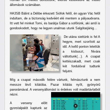
állomások számában.
HA3SB Bálint a Délibe érkezett Siófok felől, én ugyan Vác felől
indultam, de a biztonság kedvéért elé mentem a pályaudvarra.
Itt vett fel minket Tomi, és barátja Gábor a sofőrünk, aki arról is
gondoskodott, hogy ne legyen unalmas utunk Salgótarjánig…
De utána siettünk is fel A
hegyre, mert szorított az
idő. A kellő ponton letettük
a kisbuszt, Nivára
váltottunk(…). A csapat
kettészakadt, mert csak
két fordulóval tudtunk
feljutni.
Míg a csapat második felére vártunk, felmásztunk a nem
messze lévő kilátóba. Pazar kilátás nyílt, gyönyörű
panorámával. A versenyállomást is érdekes volt madártávlatból
nézni.
A verseny előtt
gyorstalpalót kaptunk az