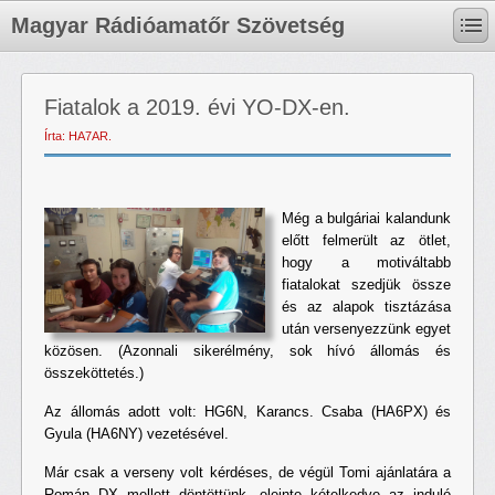
Magyar Rádióamatőr Szövetség
Fiatalok a 2019. évi YO-DX-en.
Írta: HA7AR.
Még a bulgáriai kalandunk
előtt felmerült az ötlet,
hogy a motiváltabb
fiatalokat szedjük össze
és az alapok tisztázása
után versenyezzünk egyet
közösen. (Azonnali sikerélmény, sok hívó állomás és
összeköttetés.)
Az állomás adott volt: HG6N, Karancs. Csaba (HA6PX) és
Gyula (HA6NY) vezetésével.
Már csak a verseny volt kérdéses, de végül Tomi ajánlatára a
Román DX mellett döntöttünk, eleinte kételkedve az induló