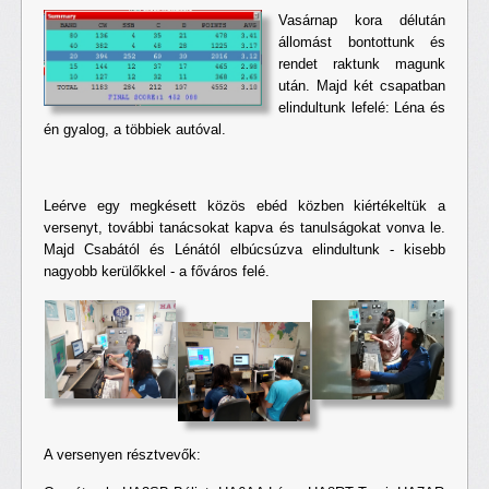
Vasárnap kora délután
állomást bontottunk és
rendet raktunk magunk
után. Majd két csapatban
elindultunk lefelé: Léna és
én gyalog, a többiek autóval.
Leérve egy megkésett közös ebéd közben kiértékeltük a
versenyt, további tanácsokat kapva és tanulságokat vonva le.
Majd Csabától és Lénától elbúcsúzva elindultunk - kisebb
nagyobb kerülőkkel - a főváros felé.
A versenyen résztvevők: