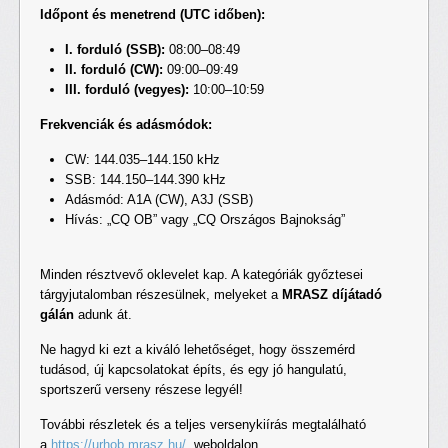
Időpont és menetrend (UTC időben):
I. forduló (SSB):
08:00–08:49
II. forduló (CW):
09:00–09:49
III. forduló (vegyes):
10:00–10:59
Frekvenciák és adásmódok:
CW: 144.035–144.150 kHz
SSB: 144.150–144.390 kHz
Adásmód: A1A (CW), A3J (SSB)
Hívás: „CQ OB” vagy „CQ Országos Bajnokság”
Minden résztvevő oklevelet kap. A kategóriák győztesei
tárgyjutalomban részesülnek, melyeket a
MRASZ díjátadó
gálán
adunk át.
Ne hagyd ki ezt a kiváló lehetőséget, hogy összemérd
tudásod, új kapcsolatokat építs, és egy jó hangulatú,
sportszerű verseny részese legyél!
További részletek és a teljes versenykiírás megtalálható
a
https://urhob.mrasz.hu/
. weboldalon