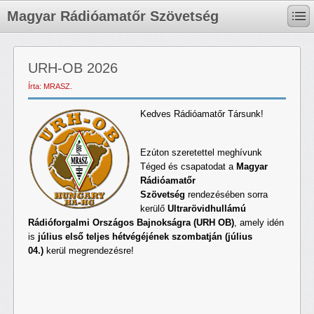
Magyar Rádióamatőr Szövetség
URH-OB 2026
Írta: MRASZ.
Kedves Rádióamatőr Társunk!
Ezúton szeretettel meghívunk
Téged és csapatodat a
Magyar
Rádióamatőr
Szövetség
rendezésében sorra
kerülő
Ultrarövidhullámú
Rádióforgalmi Országos Bajnokságra (URH OB)
, amely idén
is
július első teljes hétvégéjének szombatján (július
04.)
kerül megrendezésre!