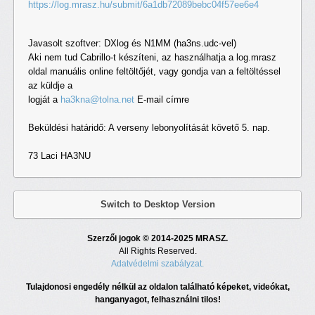
https://log.mrasz.hu/submit/6a1db72089bebc04f57ee6e4
Javasolt szoftver: DXlog és N1MM (ha3ns.udc-vel)
Aki nem tud Cabrillo-t készíteni, az használhatja a log.mrasz
oldal manuális online feltöltőjét, vagy gondja van a feltöltéssel
az küldje a
logját a
ha3kna@tolna.net
E-mail címre
Beküldési határidő: A verseny lebonyolítását követő 5. nap.
73 Laci HA3NU
Switch to Desktop Version
Szerzői jogok © 2014-2025 MRASZ.
All Rights Reserved.
Adatvédelmi szabályzat.
Tulajdonosi engedély nélkül az oldalon található képeket, videókat,
hanganyagot, felhasználni tilos!