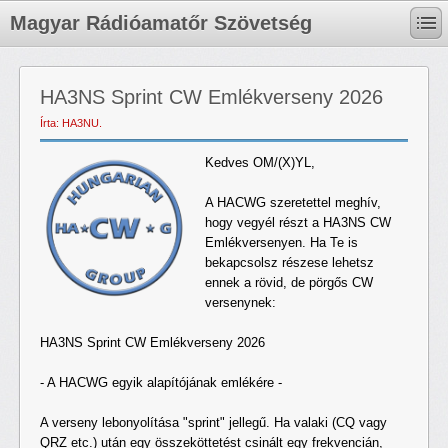
Magyar Rádióamatőr Szövetség
HA3NS Sprint CW Emlékverseny 2026
Írta: HA3NU.
Kedves OM/(X)YL,
A HACWG szeretettel meghív,
hogy vegyél részt a HA3NS CW
Emlékversenyen. Ha Te is
bekapcsolsz részese lehetsz
ennek a rövid, de pörgős CW
versenynek:
HA3NS Sprint CW Emlékverseny 2026
- A HACWG egyik alapítójának emlékére -
A verseny lebonyolítása "sprint" jellegű. Ha valaki (CQ vagy
QRZ etc.) után egy összeköttetést csinált egy frekvencián,