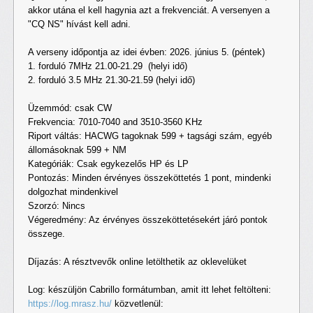
akkor utána el kell hagynia azt a frekvenciát. A versenyen a
"CQ NS" hívást kell adni.
A verseny időpontja az idei évben: 2026. június 5. (péntek)
1. forduló 7MHz 21.00-21.29 (helyi idő)
2. forduló 3.5 MHz 21.30-21.59 (helyi idő)
Üzemmód: csak CW
Frekvencia: 7010-7040 and 3510-3560 KHz
Riport váltás: HACWG tagoknak 599 + tagsági szám, egyéb
állomásoknak 599 + NM
Kategóriák: Csak egykezelős HP és LP
Pontozás: Minden érvényes összeköttetés 1 pont, mindenki
dolgozhat mindenkivel
Szorzó: Nincs
Végeredmény: Az érvényes összeköttetésekért járó pontok
összege.
Díjazás: A résztvevők online letölthetik az oklevelüket
Log: készüljön Cabrillo formátumban, amit itt lehet feltölteni:
https://log.mrasz.hu/
közvetlenül: