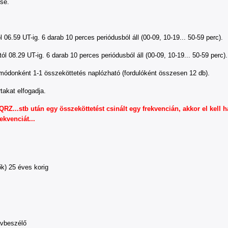
se.
l 06.59 UT-ig. 6 darab 10 perces periódusból áll (00-09, 10-19... 50-59 perc).
ól 08.29 UT-ig. 6 darab 10 perces periódusból áll (00-09, 10-19... 50-59 perc).
módonként 1-1 összeköttetés naplózható (fordulóként összesen 12 db).
takat elfogadja.
QRZ...stb után egy összeköttetést csinált egy frekvencián, akkor el kell h
ekvenciát...
ők) 25 éves korig
ávbeszélő