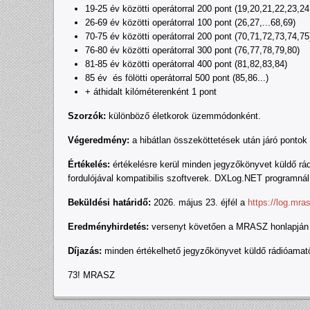
19-25 év közötti operátorral 200 pont (19,20,21,22,23,24
26-69 év közötti operátorral 100 pont (26,27,...68,69)
70-75 év közötti operátorral 200 pont (70,71,72,73,74,75
76-80 év közötti operátorral 300 pont (76,77,78,79,80)
81-85 év közötti operátorral 400 pont (81,82,83,84)
85 év és fölötti operátorral 500 pont (85,86...)
+ áthidalt kilóméterenként 1 pont
Szorzók:
különböző életkorok üzemmódonként.
Végeredmény:
a hibátlan összeköttetések után járó ponto
Értékelés:
értékelésre kerül minden jegyzőkönyvet küldő
fordulójával kompatibilis szoftverek. DXLog.NET programn
Beküldési határidő:
2026. május 23. éjfél a
https://log.mra
Eredményhirdetés:
versenyt követően a MRASZ honlapján
Díjazás:
minden értékelhető jegyzőkönyvet küldő rádióamatő
73! MRASZ