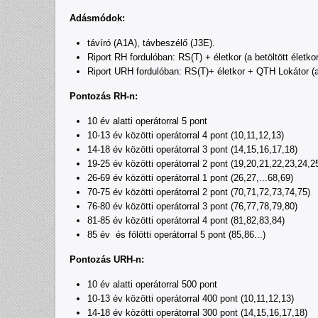
Adásmódok:
távíró (A1A), távbeszélő (J3E).
Riport RH fordulóban: RS(T) + életkor (a betöltött életk
Riport URH fordulóban: RS(T)+ életkor + QTH Lokátor (
Pontozás RH-n:
10 év alatti operátorral 5 pont
10-13 év közötti operátorral 4 pont (10,11,12,13)
14-18 év közötti operátorral 3 pont (14,15,16,17,18)
19-25 év közötti operátorral 2 pont (19,20,21,22,23,24,2
26-69 év közötti operátorral 1 pont (26,27,...68,69)
70-75 év közötti operátorral 2 pont (70,71,72,73,74,75)
76-80 év közötti operátorral 3 pont (76,77,78,79,80)
81-85 év közötti operátorral 4 pont (81,82,83,84)
85 év és fölötti operátorral 5 pont (85,86...)
Pontozás URH-n:
10 év alatti operátorral 500 pont
10-13 év közötti operátorral 400 pont (10,11,12,13)
14-18 év közötti operátorral 300 pont (14,15,16,17,18)