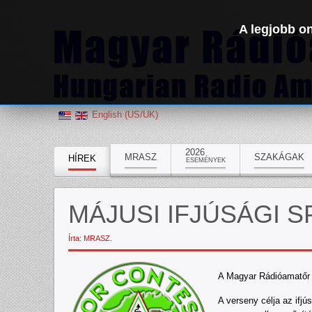
A legjobb on
English (US/UK)
2026
MRASZ
SZAKÁGAK
HÍREK
ESEMÉNYEK
MÁJUSI IFJÚSÁGI S
Írta: MRASZ.
A Magyar Rádióamatőr 
A verseny célja az ifj