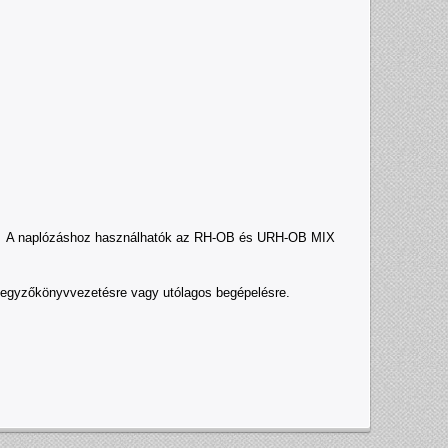
n. A naplózáshoz használhatók az RH-OB és URH-OB MIX
 jegyzőkönyvvezetésre vagy utólagos begépelésre.