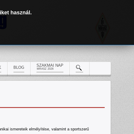
iket használ.
SZAKMAI NAP
K
BLOG
MRASZ 2026
nikai ismereteik elmélyítése, valamint a sportszerű