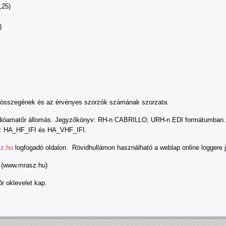
,25)
)
k összegének és az érvényes szorzók számának szorzata.
 rádióamatőr állomás. Jegyzőkönyv: RH-n CABRILLO; URH-n EDI formátumba
ál: HA_HF_IFI és HA_VHF_IFI.
sz.hu
logfogadó oldalon. Rövidhullámon használható a weblap online loggere
 (www.mrasz.hu)
r oklevelet kap.