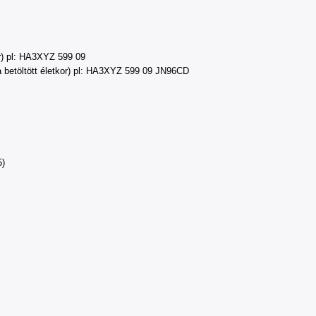
or) pl: HA3XYZ 599 09
a betöltött életkor) pl: HA3XYZ 599 09 JN96CD
5)