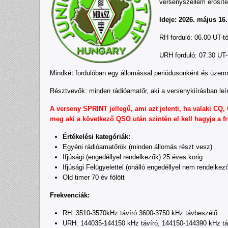
versenyszellem erősíté
Ideje: 2026. május 16.
RH forduló: 06.00 UT-tó
URH forduló: 07.30 UT-t
Mindkét fordulóban egy állomással periódusonként és üzem
Résztvevők: minden rádióamatőr, aki a versenykiírásban leír
A verseny SPRINT jellegű, ami azt jelenti, ha valaki CQ, 
meg aki a következő QSO után szintén el kell hagyja a fr
Értékelési kategóriák:
Egyéni rádióamatőrök (minden állomás részt vesz)
Ifjúsági (engedéllyel rendelkezők) 25 éves korig
Ifjúsági Felügyelettel (önálló engedéllyel nem rendelkez
Old timer 70 év fölött
Frekvenciák:
RH: 3510-3570kHz távíró 3600-3750 kHz távbeszélő
URH: 144035-144150 kHz távíró, 144150-144390 kHz t