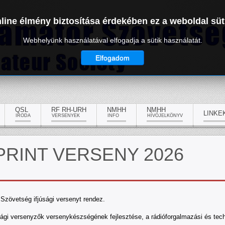
line élmény biztosítása érdekében ez a weboldal süt
Webhelyünk használatával elfogadja a sütik használatát.
Elfogadom
QSL
RF RH-URH
NMHH
NMHH
LINKE
IRODA
VERSENYEK
INFO
HÍVÓJELKÖNYV
PRINT VERSENY 2026
Szövetség ifjúsági versenyt rendez.
úsági versenyzők versenykészségének fejlesztése, a rádióforgalmazási és tech