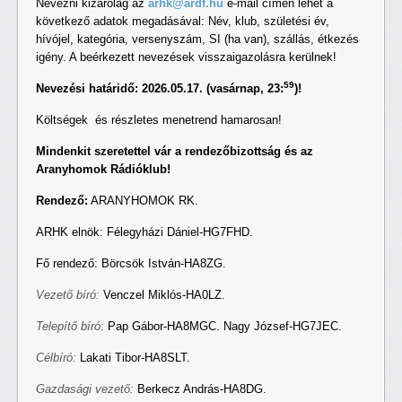
Nevezni kizárolag az
arhk@ardf.hu
e-mail címen lehet a
következő adatok megadásával: Név, klub, születési év,
hívójel, kategória, versenyszám, SI (ha van), szállás, étkezés
igény. A beérkezett nevezések visszaigazolásra kerülnek!
59
Nevezési határidő: 2026.05.17. (vasárnap, 23:
)!
Költségek és részletes menetrend hamarosan!
Mindenkit szeretettel vár a rendezőbizottság és az
Aranyhomok
Rádióklub!
Rendező:
ARANYHOMOK RK.
ARHK elnök: Félegyházi Dániel-HG7FHD.
Fő rendező: Börcsök István-HA8ZG.
Vezető bíró:
Venczel Miklós-HA0LZ.
Telepítő bíró:
Pap Gábor-HA8MGC. Nagy József-HG7JEC.
Célbíró:
Lakati Tibor-HA8SLT.
Gazdasági vezető:
Berkecz András-HA8DG.