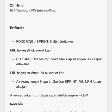
25. Hétfő.
RH (felnőtt), URH (utánpótlás)
.
Értékelés
FOXORING / SPRINT: Külön értékelve.
I-III. helyezett oklevelet kap.
RH / URH: Összesített pontszám alapján egyéni és csapat
értékelés.
I-III. helyezett érmet és oklevelet kap.
Az Aranyhomok Kupa értékelése SPRINT, RH, URH futam
alapján.
A versenyeken mindenki saját felelősségére indul!
Nevezés.