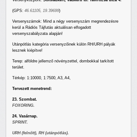
(GPS:
46.61105,
19.39699
)
Versenyszámok: Mind a négy versenyszám megrendezésre
kerül a Rádiós Tájfutás aktuálisan elfogadott
versenyszabályzata alapján!
Utánpótlás kategória versenyzőinek külön RH/URH pályák
lesznek kiépítve!
Terep: alföldre jellemző növényzettel, dombokkal tarkított
terület.
Térkép: 1:10000, 1:7500, A3, A4,
Tervezett menetrend:
23. Szombat.
FOXORING.
24. Vasárnap.
SPRINT.
URH (felnőtt), RH (utánpótlás).