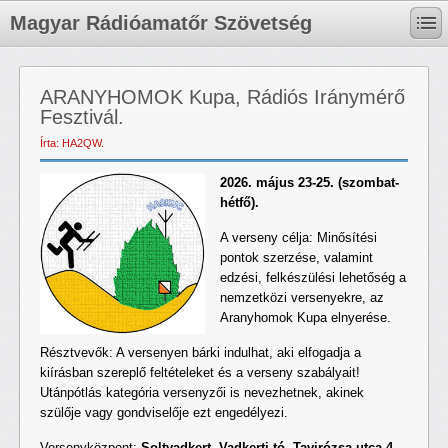
Magyar Rádióamatőr Szövetség
ARANYHOMOK Kupa, Rádiós Iránymérő
Fesztivál.
Írta: HA2QW.
2026. május 23-25. (szombat-
hétfő).
A verseny célja: Minősítési
pontok szerzése, valamint
edzési, felkészülési lehetőség a
nemzetközi versenyekre, az
Aranyhomok Kupa elnyerése.
Résztvevők: A versenyen bárki indulhat, aki elfogadja a
kiírásban szereplő feltételeket és a verseny szabályait!
Utánpótlás kategória versenyzői is nevezhetnek, akinek
szülője vagy gondviselője ezt engedélyezi.
Versenyközpont:
Soltvadkert, Vadkerti tó. Tavirózsa utca 4.