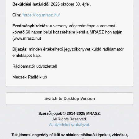
Beküldési határidő
: 2025 október 30. éjfél.
Cím
:
https://log.mrasz.hu/
Eredményhirdetés
: a verseny végeredménye a versenyt
követő 60 napon belül közzétételre kerül a MRASZ honlapján
(www.mrasz.hu)
Díjazás
: minden értékelhető jegyzőkönyvet küldő rádióamatőr
emléklapot kap.
Rádióamatőr üdvözlettel!
Mecsek Rádió klub
Switch to Desktop Version
Szerzői jogok © 2014-2025 MRASZ.
All Rights Reserved.
Adatvédelmi szabályzat.
Tulajdonosi engedély nélkül az oldalon található képeket, videókat,