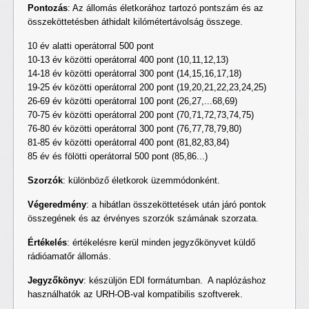
Pontozás
: Az állomás életkorához tartozó pontszám és az
összeköttetésben áthidalt kilómétertávolság összege.
10 év alatti operátorral 500 pont
10-13 év közötti operátorral 400 pont (10,11,12,13)
14-18 év közötti operátorral 300 pont (14,15,16,17,18)
19-25 év közötti operátorral 200 pont (19,20,21,22,23,24,25)
26-69 év közötti operátorral 100 pont (26,27,...68,69)
70-75 év közötti operátorral 200 pont (70,71,72,73,74,75)
76-80 év közötti operátorral 300 pont (76,77,78,79,80)
81-85 év közötti operátorral 400 pont (81,82,83,84)
85 év és fölötti operátorral 500 pont (85,86...)
Szorzók
: különböző életkorok üzemmódonként.
Végeredmény
: a hibátlan összeköttetések után járó pontok
összegének és az érvényes szorzók számának szorzata.
Értékelés
: értékelésre kerül minden jegyzőkönyvet küldő
rádióamatőr állomás.
Jegyzőkönyv
: készüljön EDI formátumban. A naplózáshoz
használhatók az URH-OB-val kompatibilis szoftverek.