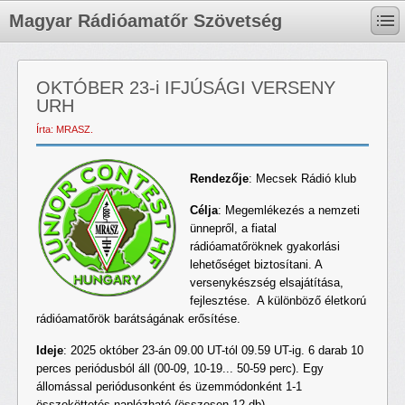
Magyar Rádióamatőr Szövetség
OKTÓBER 23-i IFJÚSÁGI VERSENY
URH
Írta: MRASZ.
Rendezője
: Mecsek Rádió klub
Célja
: Megemlékezés a nemzeti
ünnepről, a fiatal
rádióamatőröknek gyakorlási
lehetőséget biztosítani. A
versenykészség elsajátítása,
fejlesztése. A különböző életkorú
rádióamatőrök barátságának erősítése.
Ideje
: 2025 október 23-án 09.00 UT-tól 09.59 UT-ig. 6 darab 10
perces periódusból áll (00-09, 10-19... 50-59 perc). Egy
állomással periódusonként és üzemmódonként 1-1
összeköttetés naplózható (összesen 12 db).