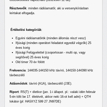
Résztvevők
: minden rádióamatőr, aki a versenykiírásban
leírtakat elfogadja.
Értékelési kategóriák
:
Egyéni rádióamatőrök (minden állomás részt vesz)
Ifjúsági (minden operátori feladatot egyedül végzők) 25
éves korig
Ifjúsági Felügyelettel (csoportosan - multi op, vagy
segítővel) 25 éves korig
Old timer 70 év fölött
Frekvencia
: 144035-144150 kHz távíró, 144150-144390 kHz
távbeszélő
Adásmódok
: távíró (A1A), távbeszélő (J3E).
Riport
: RS(T) + életkor (jan. 1-i állapot. pl.: valaki idén február
5-én tölti be 17. életévét, akkor neki 16-ot kell adni) + QTH
lokátor (pl: HA5XYZ 599 27 JN97DE)