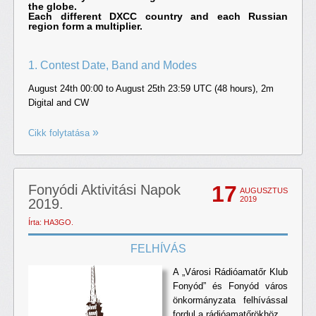
the globe.
Each different DXCC country and each Russian
region form a multiplier.
1. Contest Date, Band and Modes
August 24th 00:00 to August 25th 23:59 UTC (48 hours), 2m
Digital and CW
Cikk folytatása
17
Fonyódi Aktivitási Napok
AUGUSZTUS
2019
2019.
Írta: HA3GO.
FELHÍVÁS
A „Városi Rádióamatőr Klub
Fonyód” és Fonyód város
önkormányzata felhívással
fordul a rádióamatőrökhöz.