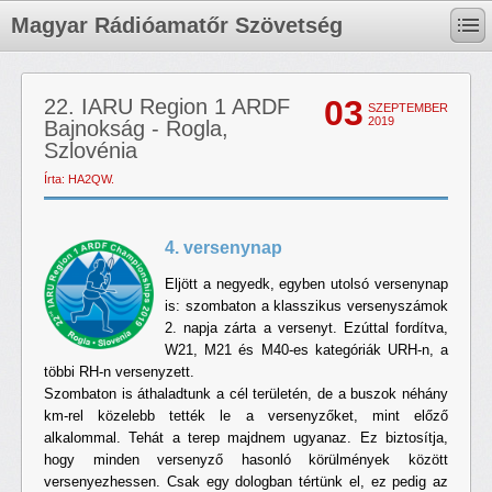
Magyar Rádióamatőr Szövetség
03
22. IARU Region 1 ARDF
SZEPTEMBER
2019
Bajnokság - Rogla,
Szlovénia
Írta: HA2QW.
4. versenynap
Eljött a negyedk, egyben utolsó versenynap
is: szombaton a klasszikus versenyszámok
2. napja zárta a versenyt. Ezúttal fordítva,
W21, M21 és M40-es kategóriák URH-n, a
többi RH-n versenyzett.
Szombaton is áthaladtunk a cél területén, de a buszok néhány
km-rel közelebb tették le a versenyzőket, mint előző
alkalommal. Tehát a terep majdnem ugyanaz. Ez biztosítja,
hogy minden versenyző hasonló körülmények között
versenyezhessen. Csak egy dologban tértünk el, ez pedig az