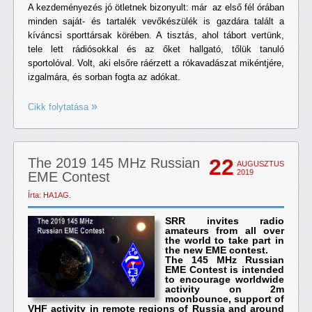
A kezdeményezés jó ötletnek bizonyult: már az első fél órában
minden saját- és tartalék vevőkészülék is gazdára talált a
kíváncsi sporttársak körében. A tisztás, ahol tábort vertünk,
tele lett rádiósokkal és az őket hallgató, tőlük tanuló
sportolóval. Volt, aki elsőre ráérzett a rókavadászat mikéntjére,
izgalmára, és sorban fogta az adókat.
Cikk folytatása
22
The 2019 145 MHz Russian
AUGUSZTUS
2019
EME Contest
Írta: HA1AG.
SRR invites radio
amateurs from all over
the world to take part in
the new EME contest.
The 145 MHz Russian
EME Contest is intended
to encourage worldwide
activity on 2m
moonbounce, support of
VHF activity in remote regions of Russia and around