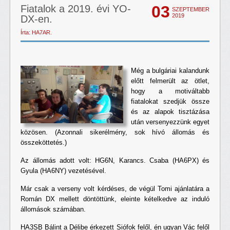
03
Fiatalok a 2019. évi YO-
SZEPTEMBER
2019
DX-en.
Írta: HA7AR.
Még a bulgáriai kalandunk
előtt felmerült az ötlet,
hogy a motiváltabb
fiatalokat szedjük össze
és az alapok tisztázása
után versenyezzünk egyet
közösen. (Azonnali sikerélmény, sok hívó állomás és
összeköttetés.)
Az állomás adott volt: HG6N, Karancs. Csaba (HA6PX) és
Gyula (HA6NY) vezetésével.
Már csak a verseny volt kérdéses, de végül Tomi ajánlatára a
Román DX mellett döntöttünk, eleinte kételkedve az induló
állomások számában.
HA3SB Bálint a Délibe érkezett Siófok felől, én ugyan Vác felől