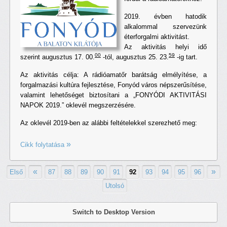
2019. évben hatodik
alkalommal szervezünk
éterforgalmi aktivitást.
Az aktivitás helyi idő
00
59
szerint augusztus 17. 00.
-tól, augusztus 25. 23.
-ig tart.
Az aktivitás célja: A rádióamatőr barátság elmélyítése, a
forgalmazási kultúra fejlesztése, Fonyód város népszerűsítése,
valamint lehetőséget biztosítani a „FONYÓDI AKTIVITÁSI
NAPOK 2019.” oklevél megszerzésére.
Az oklevél 2019-ben az alábbi feltételekkel szerezhető meg:
Cikk folytatása
«
»
Első
87
88
89
90
91
92
93
94
95
96
Utolsó
Switch to Desktop Version