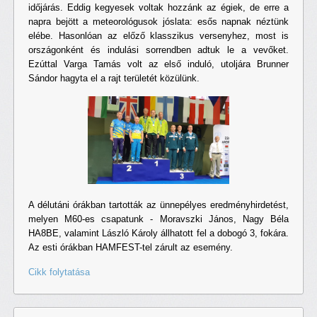
időjárás. Eddig kegyesek voltak hozzánk az égiek, de erre a
napra bejött a meteorológusok jóslata: esős napnak néztünk
elébe. Hasonlóan az előző klasszikus versenyhez, most is
országonként és indulási sorrendben adtuk le a vevőket.
Ezúttal Varga Tamás volt az első induló, utoljára Brunner
Sándor hagyta el a rajt területét közülünk.
A délutáni órákban tartották az ünnepélyes eredményhirdetést,
melyen M60-es csapatunk - Moravszki János, Nagy Béla
HA8BE, valamint László Károly állhatott fel a dobogó 3, fokára.
Az esti órákban HAMFEST-tel zárult az esemény.
Cikk folytatása