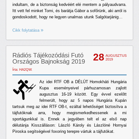
indultam, de a biztonság kedvéért elé mentem a pályaudvarra.
Itt vett fel minket Tomi, és barátja Gábor a sofőrünk, aki arról is
gondoskodott, hogy ne legyen unalmas utunk Salgótarjánig…
Cikk folytatása
28
Rádiós Tájékozódási Futó
AUGUSZTUS
2019
Országos Bajnokság 2019
Írta: HA2QW.
Az idei RTF OB a DÉLÚT Homokháti Hungária
Kupa eseményeivel párhuzamosan zajlott
augusztus 16-19 között. Egy évvel ezelőtt
felmerült, hogy az 5 napos Hungária Kupán
tartsuk meg az idei RTF OB-t, ezáltal lehetőséget biztosítva a
tájfutóknak arra, hogy megismerkedhessenek a mi
sportágunkkal is. Ennek a jegyében telt el az első nap
délutánja Kisszálláson: László Károly és Lászlóné Hornyai
Piroska segítségével foxoring terepre vártuk a tájfutókat.