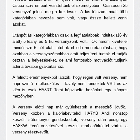
Csupa szív embert vesztettünk el személyében. Összesen 25
versenyző jelent meg a kezdésre. A kis létszám miatt több
kategóriában nevezés sem volt, vagy össze kellett vonni
azokat.
Utánpótlás kategóriákban csak a legfiatalabbak indultak (16 év
alatt) 5 leány és 5 fiú versenyzőnk volt. Ők három kivétellel
mindössze 6 hét alatt jutottak el oda morzetanulásban, hogy
azokban a versenyszámokban amit teljesíteni tudtak el tudják
osztani a helyezéseket, de ami fontosabb motivációt tudjunk
adni a további gyakorláshoz.
A felnőtt eredményekből látszik, hogy régen volt verseny, nem
napi szintű a felkészülés. Tavaly nem rendeztek VB-t és az
idén is csak HA8RT Tomi képviselte hazánkat egy hiányos
mezőnyben.
A verseny előtti nap már gyülekeztek a messziről jövők.
Verseny közben a kalóriabevitelről HA7YB Andi nonstop
készült süteményei gondoskodtak, verseny után pedig egy
HA8KW Fecó vezetésével készült marhapörkölttel vártuk a
verseny résztvevőit.