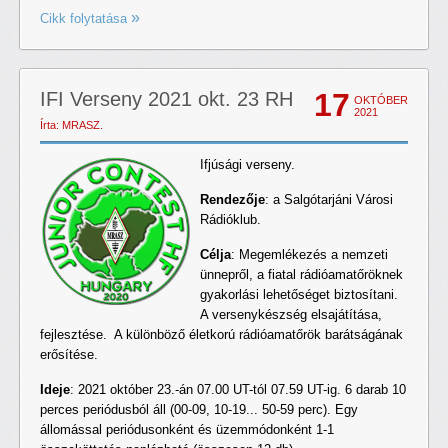
Cikk folytatása
17
IFI Verseny 2021 okt. 23 RH
OKTÓBER
2021
Írta: MRASZ.
Ifjúsági verseny.
Rendezője
: a Salgótarjáni Városi
Rádióklub.
Célja
: Megemlékezés a nemzeti
ünnepről, a fiatal rádióamatőröknek
gyakorlási lehetőséget biztosítani.
A versenykészség elsajátítása,
fejlesztése. A különböző életkorú rádióamatőrök barátságának
erősítése.
Ideje
: 2021 október 23.-án 07.00 UT-tól 07.59 UT-ig. 6 darab 10
perces periódusból áll (00-09, 10-19... 50-59 perc). Egy
állomással periódusonként és üzemmódonként 1-1