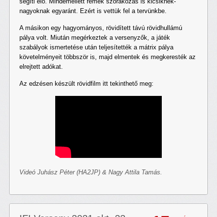
segíti elő. Mindemellett remek szórakozás is kicsiknek-
nagyoknak egyaránt. Ezért is vettük fel a tervünkbe.
A másikon egy hagyományos, rövidített távú rövidhullámú
pálya volt. Miután megérkeztek a versenyzők, a játék
szabályok ismertetése után teljesítették a mátrix pálya
követelményeit többször is, majd elmentek és megkeresték az
elrejtett adókat.
Az edzésen készült rövidfilm itt tekinthető meg:
Videó Juhász Péter (HA2JP) & Nagy Attila Tamás.