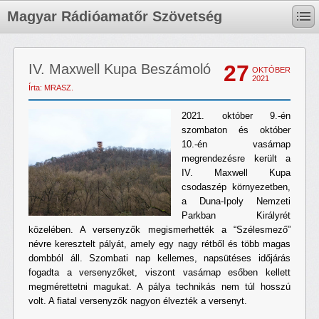
Magyar Rádióamatőr Szövetség
27
IV. Maxwell Kupa Beszámoló
OKTÓBER
2021
Írta: MRASZ.
2021. október 9.-én
szombaton és október
10.-én vasárnap
megrendezésre került a
IV. Maxwell Kupa
csodaszép környezetben,
a Duna-Ipoly Nemzeti
Parkban Királyrét
közelében. A versenyzők megismerhették a “Szélesmező”
névre keresztelt pályát, amely egy nagy rétből és több magas
dombból áll. Szombati nap kellemes, napsütéses időjárás
fogadta a versenyzőket, viszont vasárnap esőben kellett
megmérettetni magukat. A pálya technikás nem túl hosszú
volt. A fiatal versenyzők nagyon élvezték a versenyt.