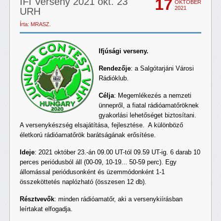
17
IFI Verseny 2021 okt. 23
OKTÓBER
2021
URH
Írta: MRASZ.
Ifjúsági verseny.
Rendezője
: a Salgótarjáni Városi
Rádióklub.
Célja
: Megemlékezés a nemzeti
ünnepről, a fiatal rádióamatőröknek
gyakorlási lehetőséget biztosítani.
A versenykészség elsajátítása, fejlesztése. A különböző
életkorú rádióamatőrök barátságának erősítése.
Ideje
: 2021 október 23.-án 09.00 UT-tól 09.59 UT-ig. 6 darab 10
perces periódusból áll (00-09, 10-19... 50-59 perc). Egy
állomással periódusonként és üzemmódonként 1-1
összeköttetés naplózható (összesen 12 db).
Résztvevők
: minden rádióamatőr, aki a versenykiírásban
leírtakat elfogadja.