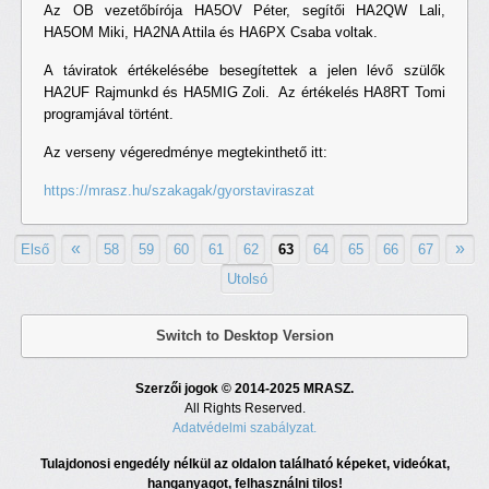
Az OB vezetőbírója HA5OV Péter, segítői HA2QW Lali,
HA5OM Miki, HA2NA Attila és HA6PX Csaba voltak.
A táviratok értékelésébe besegítettek a jelen lévő szülők
HA2UF Rajmunkd és HA5MIG Zoli. Az értékelés HA8RT Tomi
programjával történt.
Az verseny végeredménye megtekinthető itt:
https://mrasz.hu/szakagak/gyorstaviraszat
«
»
Első
58
59
60
61
62
63
64
65
66
67
Utolsó
Switch to Desktop Version
Szerzői jogok © 2014-2025 MRASZ.
All Rights Reserved.
Adatvédelmi szabályzat.
Tulajdonosi engedély nélkül az oldalon található képeket, videókat,
hanganyagot, felhasználni tilos!