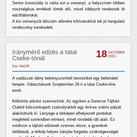
Senior korosztály is várta ezt a versenyt, a helyszínen többen
nosztalgikus emlékek törtek elő, mivel többször rendeztek itt
edzőtáborokat.
A kis versenyzői létszám ellenére kihívásokkal teli jó hangulatú
rendezvény kerekedett.
18
Iránymérő edzés a tatai
OKTÓBER
2021
Cseke-tónál
Írta: HA2JP.
A vadászati idény bekényszerített bennünket egy belterületi
terepre. Választásunk Szeptember 26-n a tatai Cseke-tóra
esett.
Kétkörös edzést szerveztünk. Az egyiken a Gerecse Tájfutó
Clubtól kölcsönkapott zsámolyokból egy 4x4-es mátrix pályát
alakítottunk ki. Lényege a térképen elhelyezett pontokat
megfelelő sorrendben érinteni, minél rövidebb idő alatt. Ez
módszer a tájfutó edzések szerves része, a gyerekek
térlátását, a térkép helyes irányba forgatás szükségességét