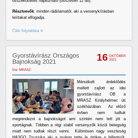
összeköttetés naplózható (összesen 12 db).
Résztvevők
: minden rádióamatőr, aki a versenykiírásban
leírtakat elfogadja.
Cikk folytatása
16
Gyorstávírász Országos
OKTÓBER
2021
Bajnokság 2021
Írta: MRASZ.
Mérsékelt érdeklődés
mellett zajlott az idei
gyorstávírász OB a
MRASZ Királyhelmec úti
székházában. Az előző
évben nem tudtuk
megrendezni a bajnokságot ami szintén nem tett jót a
sportágnak. Többen a régi stabil versenyzők közül betegség
miatt nem tudtak részt venni. Különösen nagy veszteség
HA3GQ Zsuzsika aki a nyáron tette le örökre a billentyűt.