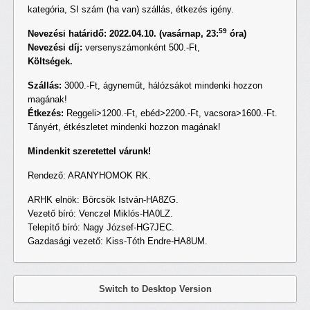
kategória, SI szám (ha van) szállás, étkezés igény.
59
Nevezési határidő:
2022
.
04.10. (vasárnap, 23:
óra)
Nevezési díj:
versenyszámonként 500.-Ft,
Költségek.
Szállás:
3000.-Ft, ágyneműt, hálózsákot mindenki hozzon
magának!
Étkezés:
Reggeli>1200.-Ft, ebéd>2200.-Ft, vacsora>1600.-Ft.
Tányért, étkészletet mindenki hozzon magának!
Mindenkit szeretettel várunk!
Rendező: ARANYHOMOK RK.
ARHK elnök: Börcsök István-HA8ZG.
Vezető bíró: Venczel Miklós-HA0LZ.
Telepítő bíró: Nagy József-HG7JEC.
Gazdasági vezető: Kiss-Tóth Endre-HA8UM.
Switch to Desktop Version