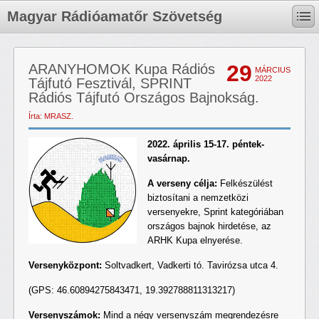
Magyar Rádióamatőr Szövetség
29
ARANYHOMOK Kupa Rádiós
MÁRCIUS
2022
Tájfutó Fesztivál, SPRINT
Rádiós Tájfutó Országos Bajnokság.
Írta: MRASZ.
2022. április 15-17. péntek-
vasárnap.
A verseny célja:
Felkészülést
biztosítani a nemzetközi
versenyekre, Sprint kategóriában
országos bajnok hirdetése, az
ARHK Kupa elnyerése.
Versenyközpont:
Soltvadkert, Vadkerti tó. Tavirózsa utca 4.
(GPS: 46.60894275843471, 19.392788811313217)
Versenyszámok:
Mind a négy versenyszám megrendezésre