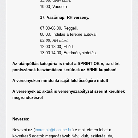
15:00, URH start.
19:00, Vacsora.
17. Vasárnap. RH verseny.
07:00-08:00, Reggeli.
08:00, Indulás a terepre autóval!
09:00, RH start.
12:00-13:00, Ebéd.
13:00-14:00, Eredményhirdetés.
Az utánpótlás kategória is indul a SPRINT OB-n, az elért
pontszámok beszámításra kerülnek az ARHK kupában!
A versenyeken mindenki saját felelősségére indul!
A versenyek az aktuális versenyszabályzat szerint kerülnek
megrendezésre!
Nevezés:
Nevezni az (
iborcsok@t-online.hu
) e-mail címen lehet a
következő adatok megadásával: Név, klub, születési év,