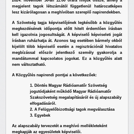
2024. november 30-án 11.00 órára hívjuk össze, amely a
megjelent tagok létszámától függetlenül határozatképes
lesz kizárólagosan a meghívóban szereplő napirendekben.
A Szövetség tagja képviselőjének legkésőbb a közgyűlés
megkezdésének időpontja előtt hitelt érdemlően írásban
kell igazolnia jogosultságát. A képviselő képviseleti jogát
írásban ruházhatja át. Azonos tag esetében bármely okból
kijelölt több képviselő esetén a regisztrációnál hivatalos
megbízással először jelentkező személy gyakorolja a
mandátummal kapcsolatos jogokat. Ez a közgyűlés alatt
nem változtatható.
A Közgyűlés napirendi pontjai a következőek:
1. Döntés Magyar Rádióamatőr Szövetség
jogutódjaként működő Magyar Rádióamatőr
Szakszövetség megalapításáról és új alapszabály
elfogadásáról.
2. A Felügyelőbizottsági tagok megválasztása
3. Egyebek
Az alapszabály tervezetét a meghívó mellékleteként
megkapják az egyesületek képviselői.