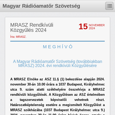
Magyar Rádióamatőr Szövetség
15
MRASZ Rendkívüli
NOVEMBER
2024
Közgyűlés 2024
Írta: MRASZ.
M E G H Í V Ó
A Magyar Rádióamatőr Szövetség (továbbiakban
MRASZ) 2024. évi rendkívüli Közgyűlésére
A MRASZ Elnöke az ASZ 11.§ (1) bekezdése alapján 2024.
november 30-án 10.00 órára a 1037 Budapest, Királyhelmec
utca 9. szám alatti székhelyére összehívja a MRASZ
rendkívüli közgyűlését. A Közgyűlésen az ASZ értelmében
a tagszervezetek képviselői vehetnek részt.
Határozatképtelenség esetére a megismételt Közgyűlést a
MRASZ székházába (1037 Budapest Királyhelmec utca 9.)