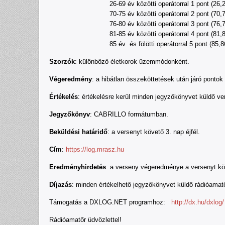
26-69 év közötti operátorral 1 pont (26,2
70-75 év közötti operátorral 2 pont (70,
76-80 év közötti operátorral 3 pont (76,
81-85 év közötti operátorral 4 pont (81,
85 év és fölötti operátorral 5 pont (85,86
Szorzók
: különböző életkorok üzemmódonként.
Végeredmény
: a hibátlan összeköttetések után járó pont
Értékelés
: értékelésre kerül minden jegyzőkönyvet küldő v
Jegyzőkönyv
: CABRILLO formátumban.
Beküldési határidő
: a versenyt követő 3. nap éjfél.
Cím
:
https://log.mrasz.hu
Eredményhirdetés
: a verseny végeredménye a versenyt kö
Díjazás
: minden értékelhető jegyzőkönyvet küldő rádióamat
Támogatás a DXLOG.NET programhoz:
http://dx.hu/dxlog/
Rádióamatőr üdvözlettel!