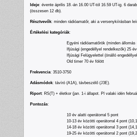
Ideje
: évente április 18.-án 16.00 UT-tól 16.59 UT-ig. 6 da
(összesen 12 db).
Résztvevők
: minden rádióamatőr, aki a versenykiírásban leír
Értékelési kategóriák
:
Egyéni rádióamatőrök (minden állomás 
Ifjúsági (engedéllyel rendelkezők) 25 év
Ifjúsági Felügyelettel (önálló engedéll
Old timer 70 év fölött
Frekvencia
: 3510-3750
Adásmódok
: távíró (A1A), távbeszélő (J3E).
Riport
: RS(T) + életkor (jan. 1-i állapot. Pl valaki idén febru
Pontozás
:
10 év alatti operátorral 5 pont
10-13 év közötti operátorral 4 pont (10,
14-18 év közötti operátorral 3 pont (14,
19-25 év közötti operátorral 2 pont (19,