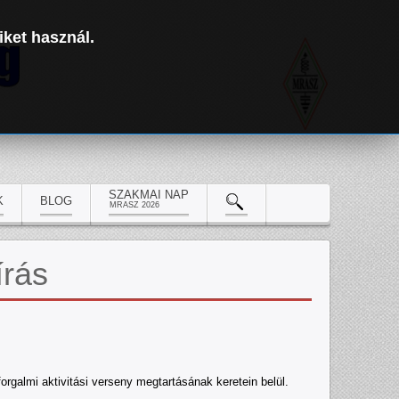
iket használ.
SZAKMAI NAP
K
BLOG
MRASZ 2026
írás
orgalmi aktivitási verseny megtartásának keretein belül.