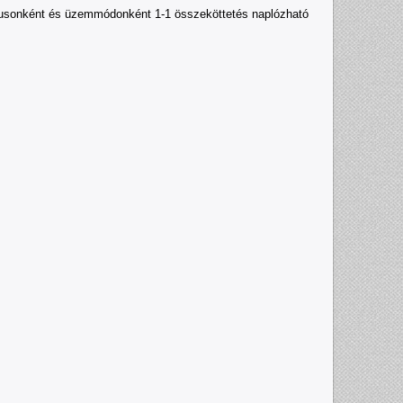
eriódusonként és üzemmódonként 1-1 összeköttetés naplózható