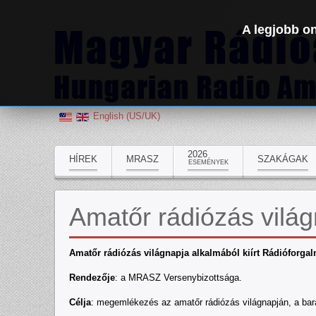
A legjobb on
English (US/UK)
2026
HÍREK
MRASZ
SZAKÁGAK
ESEMÉNYEK
Amatőr rádiózás vilá
Amatőr rádiózás világnapja alkalmából kiírt Rádióforga
Rendezője
: a MRASZ Versenybizottsága.
Célja
: megemlékezés az amatőr rádiózás világnapján, a barát