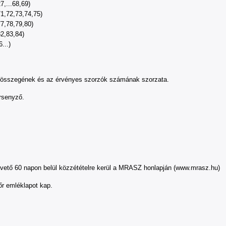
7,...68,69)
71,72,73,74,75)
77,78,79,80)
82,83,84)
...)
ok összegének és az érvényes szorzók számának szorzata.
ersenyző.
vető 60 napon belül közzétételre kerül a MRASZ honlapján (www.mrasz.hu)
őr emléklapot kap.