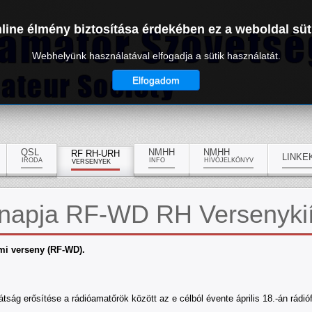
line élmény biztosítása érdekében ez a weboldal süt
Webhelyünk használatával elfogadja a sütik használatát.
Elfogadom
QSL
NMHH
NMHH
RF RH-URH
LINKE
IRODA
INFO
HÍVÓJELKÖNYV
VERSENYEK
gnapja RF-WD RH Versenyki
lmi verseny (RF-WD).
ság erősítése a rádióamatőrök között az e célból évente április 18.-án rádióf