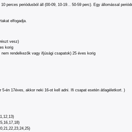
rab 10 perces periódusból áll (00-09, 10-19... 50-59 perc). Egy állomással p
takat elfogadja.
részt vesz)
es korig
yel nem rendelkezők vagy ifjúsági csapatok) 25 éves korig
ár 5-én 17éves, akkor neki 16-ot kell adni. Ifi csapat esetén átlagéletkort. )
11,12,13)
15,16,17,18)
20,21,22,23,24,25)