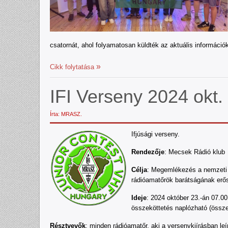
csatornát, ahol folyamatosan küldték az aktuális információk
Cikk folytatása
IFI Verseny 2024 okt
Írta: MRASZ.
Ifjúsági verseny.
Rendezője
: Mecsek Rádió klub
Célja
: Megemlékezés a nemzeti ü
rádióamatőrök barátságának erős
Ideje
: 2024 október 23.-án 07.00
összeköttetés naplózható (össze
Résztvevők
: minden rádióamatőr, aki a versenykiírásban leír