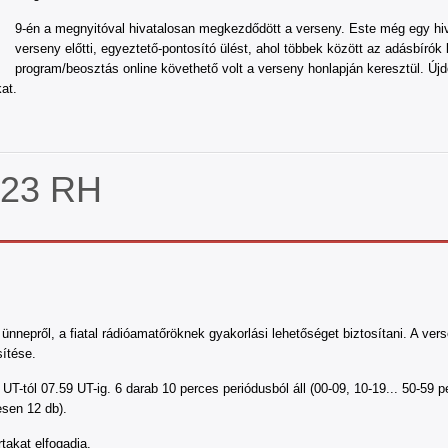
9-én a megnyitóval hivatalosan megkezdődött a verseny. Este még egy hi
verseny előtti, egyeztető-pontosító ülést, ahol többek között az adásbírók k
program/beosztás online követhető volt a verseny honlapján keresztül. Új
at.
. 23 RH
nnepről, a fiatal rádióamatőröknek gyakorlási lehetőséget biztosítani. A ver
ítése.
 UT-tól 07.59 UT-ig. 6 darab 10 perces periódusból áll (00-09, 10-19... 50-5
sen 12 db).
takat elfogadja.