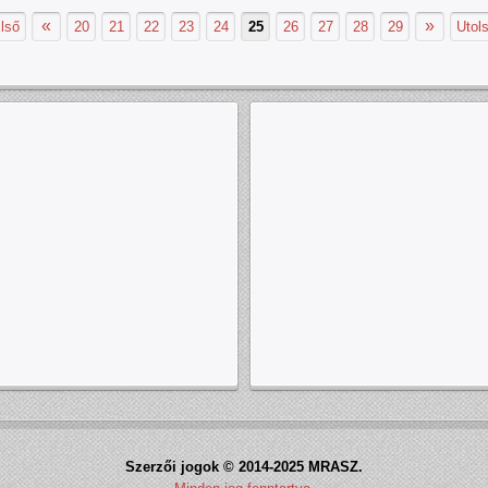
«
»
lső
20
21
22
23
24
25
26
27
28
29
Utol
Szerzői jogok © 2014-2025 MRASZ.