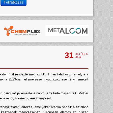
Feliratkozás
31
OKTÓBER
2024
alommal rendezte meg az Old Timer találkozót, amelyre a
ottuk a 2023-ban elismeréssel nyugtázott esemény ismételt
ó hangulat jellemezte a napot, ami tartalmasan telt. Molnár
néseiről, sikereiről, eredményeiről.
pasztalatait, értékeit, amelyeket átadva segítik a fiatalabb
s készségek megőrzéséhez. Különösen jelentős ez, hiszen