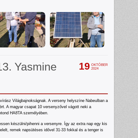
13. Yasmine
19
OKTÓBER
2024
írász Világbajnokságnak. A verseny helyszíne Nabeulban a
ért. A magyar csapat 10 versenyzővel vágott neki a
Botond HA8TA személyében.
hessen készülni/pihenni a versenyre. Így az extra nap egy kis
elelt, remek napsütéses idővel 31-33 fokkal és a tenger is