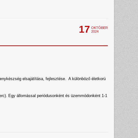
17
OKTÓBER
2024
senykészség elsajátítása, fejlesztése. A különböző életkorú
9 perc). Egy állomással periódusonként és üzemmódonként 1-1