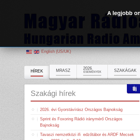
A legjobb on
English (US/UK)
2026
MRASZ
SZAKÁGAK
HÍREK
ESEMÉNYEK
Szakági
hírek
2026. évi Gyorstávírász Országos Bajnokság
Sprint és Foxoring Rádió iránymérő Országos
Bajnokság
Tavaszi nemzetközi ifi edzőtábor és ARDF Mecsek