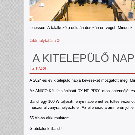
lehessen. A találkozó a délután derekán ért véget. Mindenki 
Cikk folytatása
A KITELEPÜLŐ NA
Írta: HA8DH.
A 2024-és év kitelepülő napja keveseket mozgatott meg. Mi
Az ANICO Kft. felajánlását DX-HF-PRO1 mobilantennáját és 
Bandi egy 100 W teljesítményű napelemet és töltés vezérlőt
műszer állványra helyezte el. Az ellenőrző árammérőn jól l
55 Ah-ás akkumulátort.
Gratulálunk Bandi!