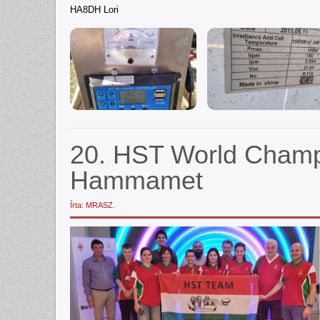
HA8DH Lori
20. HST World Champ
Hammamet
Írta: MRASZ.