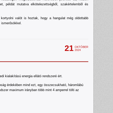
t, példát mutatva elkötelezettségből, szakértelemből és
ortyolni valót is hoztak, hogy a hangulat még oldottabb
s ismerősökkel.
21
OKTÓBER
2024
kialakítású energia ellátó rendszeré ért.
atóság érdekében mind ezt, egy összecsukható, háromlábú
ndszer maximum irányban több mint 4 amperrel tölti az