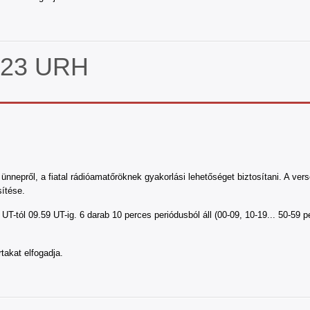
. 23 URH
nnepről, a fiatal rádióamatőröknek gyakorlási lehetőséget biztosítani. A ver
ítése.
 UT-tól 09.59 UT-ig. 6 darab 10 perces periódusból áll (00-09, 10-19... 50-5
takat elfogadja.