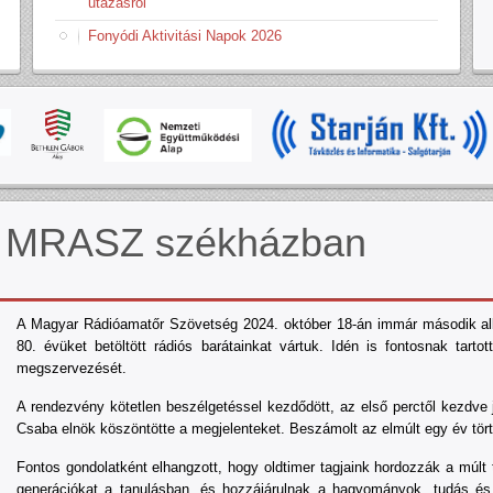
utazásról
Fonyódi Aktivitási Napok 2026
 a MRASZ székházban
A Magyar Rádióamatőr Szövetség 2024. október 18-án immár második alk
80. évüket betöltött rádiós barátainkat vártuk. Idén is fontosnak tart
megszervezését.
A rendezvény kötetlen beszélgetéssel kezdődött, az első perctől kezdve j
Csaba elnök köszöntötte a megjelenteket. Beszámolt az elmúlt egy év törté
Fontos gondolatként elhangzott, hogy oldtimer tagjaink hordozzák a múlt ta
generációkat a tanulásban, és hozzájárulnak a hagyományok, tudás é