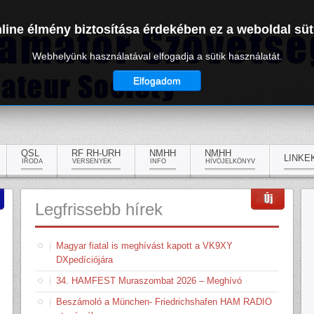
line élmény biztosítása érdekében ez a weboldal süt
Webhelyünk használatával elfogadja a sütik használatát.
Elfogadom
QSL
RF RH-URH
NMHH
NMHH
LINKE
IRODA
VERSENYEK
INFO
HÍVÓJELKÖNYV
Legfrissebb
hírek
Magyar fiatal is meghívást kapott a VK9XY
DXpedíciójára
34. HAMFEST Muraszombat 2026 – Meghívó
Beszámoló a München- Friedrichshafen HAM RADIO