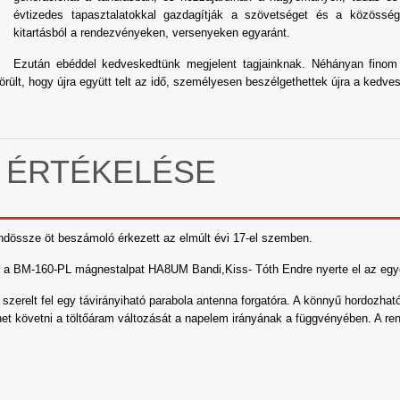
évtizedes tapasztalatokkal gazdagítják a szövetséget és a közössége
kitartásból a rendezvényeken, versenyeken egyaránt.
Ezután ebéddel kedveskedtünk megjelent tagjainknak. Néhányan finom k
örült, hogy újra együtt telt az idő, személyesen beszélgethettek újra a kedve
P ÉRTÉKELÉSE
ndössze öt beszámoló érkezett az elmúlt évi 17-el szemben.
a BM-160-PL mágnestalpat HA8UM Bandi,Kiss- Tóth Endre nyerte el az egyedi 
 szerelt fel egy távirányiható parabola antenna forgatóra. A könnyű hordozh
ehet követni a töltőáram változását a napelem irányának a függvényében. A re