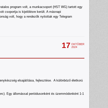
vatalos program volt, a munkacsoport (HST WG) tartott egy
ét csoportja is kijelölésre került. A másnapi
donság volt, hogy a rendezők nyitottak egy Telegram
17
OKTÓBER
2024
senykészség elsajátítása, fejlesztése. A különböző életkorú
9 perc). Egy állomással periódusonként és üzemmódonként 1-1