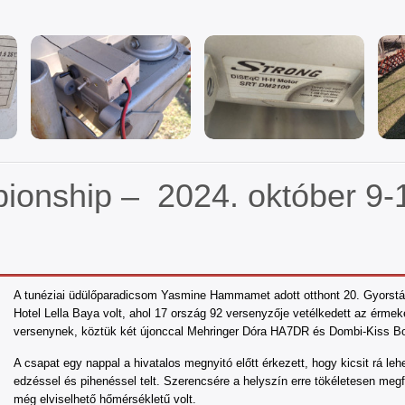
ionship – 2024. október 9-
A tunéziai üdülőpar
adicsom Yasmine Hammamet adott otthont 20. Gyorstáv
Hotel Lella Baya volt, ahol 17 ország 92 versenyzője vetélkedett az érmek
versenynek, köztük két újonccal Mehringer Dóra HA7DR és Dombi-Kiss 
A csapat egy nappal a hivatalos megnyitó előtt érkezett, hogy kicsit rá le
edzéssel és pihenéssel telt. Szerencsére a helyszín erre tökéletesen megf
még elviselhető hőmérsékletű volt.