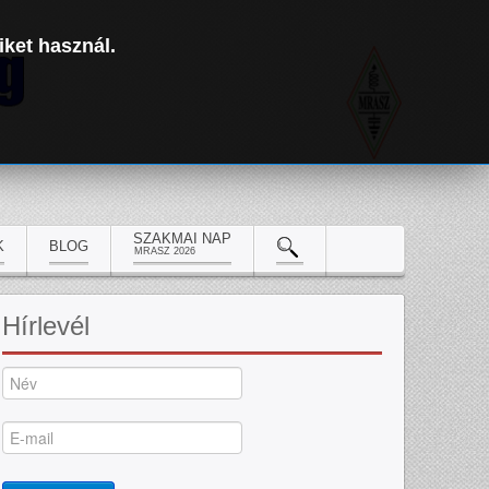
iket használ.
SZAKMAI NAP
K
BLOG
MRASZ 2026
Hírlevél