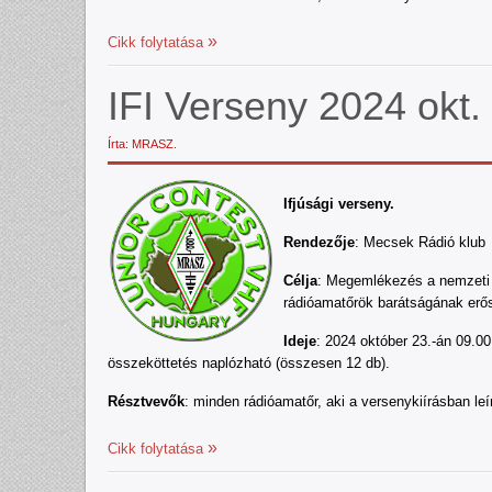
Cikk folytatása
IFI Verseny 2024 okt
Írta: MRASZ.
Ifjúsági verseny.
Rendezője
: Mecsek Rádió klub
Célja
: Megemlékezés a nemzeti ü
rádióamatőrök barátságának erős
Ideje
: 2024 október 23.-án 09.00
összeköttetés naplózható (összesen 12 db).
Résztvevők
: minden rádióamatőr, aki a versenykiírásban leír
Cikk folytatása