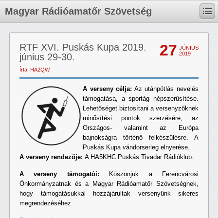
Magyar Rádióamatőr Szövetség
27
RTF XVI. Puskás Kupa 2019.
JÚNIUS
2019
június 29-30.
Írta: HA2QW.
A verseny célja:
Az utánpótlás nevelés
támogatása, a sportág népszerűsítése.
Lehetőséget biztosítani a versenyzőknek
minősítési pontok szerzésére, az
Országos- valamint az Európa
bajnokságra történő felkészülésre. A
Puskás Kupa vándorserleg elnyerése.
A verseny rendezője:
A HA5KHC Puskás Tivadar Rádióklub.
A verseny támogatói:
Köszönjük a Ferencvárosi
Önkormányzatnak és a Magyar Rádióamatőr Szövetségnek,
hogy támogatásukkal hozzájárultak versenyünk sikeres
megrendezéséhez.