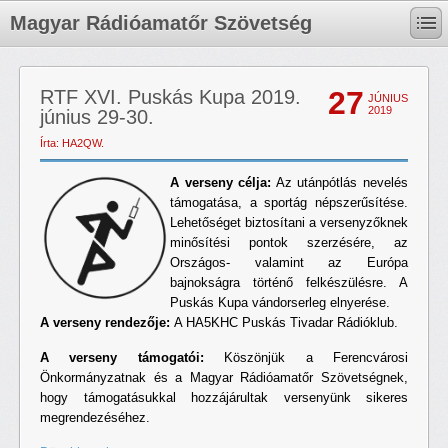
Magyar Rádióamatőr Szövetség
27
RTF XVI. Puskás Kupa 2019.
JÚNIUS
2019
június 29-30.
Írta: HA2QW.
A verseny célja:
Az utánpótlás nevelés
támogatása, a sportág népszerűsítése.
Lehetőséget biztosítani a versenyzőknek
minősítési pontok szerzésére, az
Országos- valamint az Európa
bajnokságra történő felkészülésre. A
Puskás Kupa vándorserleg elnyerése.
A verseny rendezője:
A HA5KHC Puskás Tivadar Rádióklub.
A verseny támogatói:
Köszönjük a Ferencvárosi
Önkormányzatnak és a Magyar Rádióamatőr Szövetségnek,
hogy támogatásukkal hozzájárultak versenyünk sikeres
megrendezéséhez.